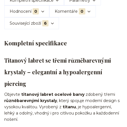
Kompletní specifikace
Parametry
Hodnocení
0
Komentáře
0
Související zboží
6
Kompletní specifikace
Titanový labret se třemi různěbarevnými
krystaly – elegantní a hypoalergenní
piercing
Objevte
titanový labret ocelové barvy
zdobený třemi
různěbarevnými krystaly
, který spojuje moderní design s
vysokou kvalitou. Vyrobený z
titanu
, je hypoalergenní,
lehký a odolný, vhodný i pro citlivou pokožku a každodenní
nošení.