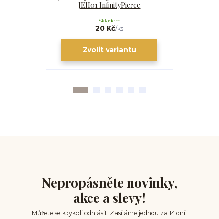
JEH01 InfinityPierce
I
Skladem
20 Kč
/
ks
Zvolit variantu
Zv
Nepropásněte novinky,
akce a slevy!
Můžete se kdykoli odhlásit. Zasíláme jednou za 14 dní.