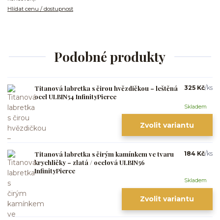
Hlídat cenu / dostupnost
Podobné produkty
Titanová labretka s čirou hvězdičkou – leštěná
325 Kč
/
ks
ocel ULBIN54 InfinityPierce
Skladem
Zvolit variantu
Titanová labretka s čirým kamínkem ve tvaru
184 Kč
/
ks
krychličky – zlatá / ocelová ULBIN56
InfinityPierce
Skladem
Zvolit variantu