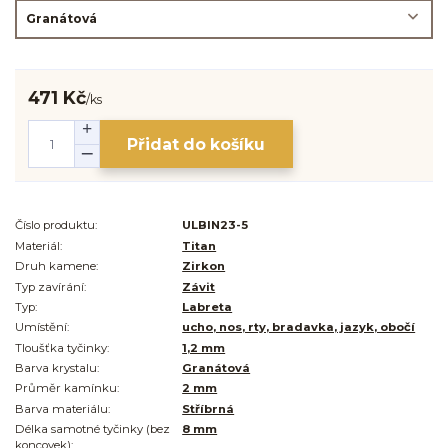
471 Kč
/
ks
Přidat do košíku
Číslo produktu:
ULBIN23-5
Materiál:
Titan
Druh kamene:
Zirkon
Typ zavírání:
Závit
Typ:
Labreta
Umístění:
ucho, nos, rty, bradavka, jazyk, obočí
Tloušťka tyčinky:
1,2 mm
Barva krystalu:
Granátová
Průměr kamínku:
2 mm
Barva materiálu:
Stříbrná
Délka samotné tyčinky (bez
8 mm
koncovek):