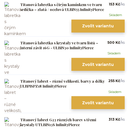
Titanová labretka s čirým kamínkem ve tvaru
153 Kč
/
ks
srdíčka – zlatá / ocelová ULBIN55 InfinityPierce
Skladem
Zvolit variantu
Titanová labretka s krystaly ve tvaru listů –
500 Kč
/
ks
interní závit 16G - ULBIN30 InfinityPierce
Skladem
Zvolit variantu
Titanový labret – různé velikosti, barvy a délky
255 Kč
/
ks
ULBPISPZ18 InfinityPierce
Skladem
Zvolit variantu
Titanový labret G23 různých barev s třemi
313 Kč
/
ks
krystaly UTLBIN13S InfinityPierce