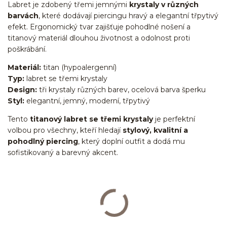
Labret je zdobený třemi jemnými
krystaly v různých
barvách
, které dodávají piercingu hravý a elegantní třpytivý
efekt. Ergonomický tvar zajišťuje pohodlné nošení a
titanový materiál dlouhou životnost a odolnost proti
poškrábání.
Materiál:
titan (hypoalergenní)
Typ:
labret se třemi krystaly
Design:
tři krystaly různých barev, ocelová barva šperku
Styl:
elegantní, jemný, moderní, třpytivý
Tento
titanový labret se třemi krystaly
je perfektní
volbou pro všechny, kteří hledají
stylový, kvalitní a
pohodlný piercing
, který doplní outfit a dodá mu
sofistikovaný a barevný akcent.
Labret/labretka/flat back piercing/stříbrný/Do ucha/lobe/ušní
lalůček/helix/tragus/conch/forward helix/flat/do nosu/nostril/do rtů/lower
labret/madonna/angel bites/snake bites/spider of viper
bites/medusa/titan/G23