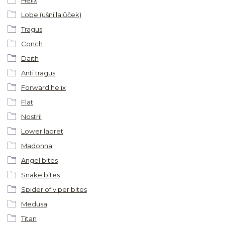
Helix
Lobe (ušní lalůček)
Tragus
Conch
Daith
Anti tragus
Forward helix
Flat
Nostril
Lower labret
Madonna
Angel bites
Snake bites
Spider of viper bites
Medusa
Titan