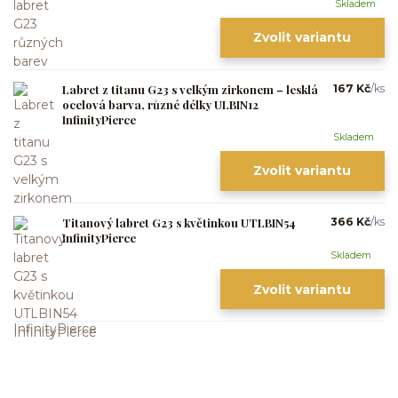
Skladem
Zvolit variantu
Labret z titanu G23 s velkým zirkonem – lesklá
167 Kč
/
ks
ocelová barva, různé délky ULBIN12
InfinityPierce
Skladem
Zvolit variantu
Titanový labret G23 s květinkou UTLBIN54
366 Kč
/
ks
InfinityPierce
Skladem
Zvolit variantu