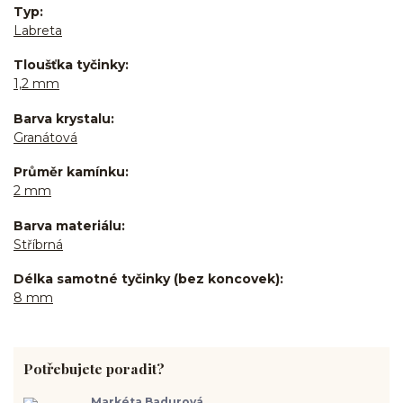
Typ
Labreta
Tloušťka tyčinky
1,2 mm
Barva krystalu
Granátová
Průměr kamínku
2 mm
Barva materiálu
Stříbrná
Délka samotné tyčinky (bez koncovek)
8 mm
Potřebujete poradit?
Markéta Badurová