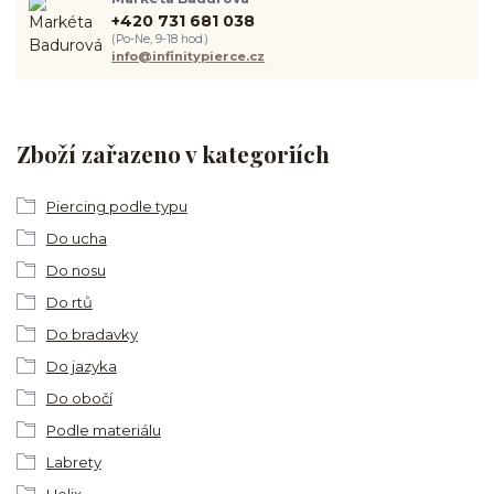
+420 731 681 038
(Po-Ne, 9-18 hod.)
info@infinitypierce.cz
Zboží zařazeno v kategoriích
Piercing podle typu
Do ucha
Do nosu
Do rtů
Do bradavky
Do jazyka
Do obočí
Podle materiálu
Labrety