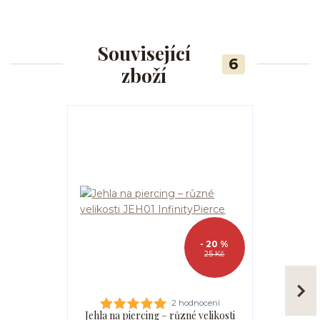
Související
6
zboží
- 20 %
25 Kč
2 hodnocení
Jehla na piercing – různé velikosti
Kanyla