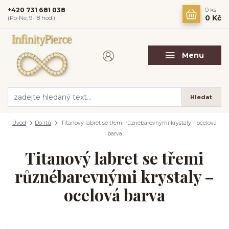
+420 731 681 038
0
ks
0 Kč
(Po-Ne, 9-18 hod.)
Menu
Hledat
Úvod
Do rtů
Titanový labret se třemi různébarevnými krystaly – ocelová
barva
Titanový labret se třemi
různébarevnými krystaly –
ocelová barva