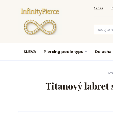
O nás
D
SLEVA
Piercing podle typu
Do ucha
Úv
Titanový labret