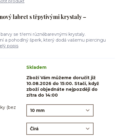
tit produkt
ový labret s třpytivými krystaly –
 barvy se třemi různěbarevnými krystaly.
ní a pohodlný šperk, který dodá vašemu piercingu
elý popis
Skladem
Zboží Vám můžeme doručit již
10.08.2026 do 15:00. Stačí, když
zboží objednáte nejpozději do
zítra do 14:00
ky (bez