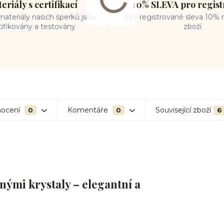
eriály s certifikací
10% SLEVA pro regis
ateriály našich šperků jsou
Pro registrované sleva 10% 
tifikovány a testovány
zboží
ocení
Komentáře
Související zboží
0
0
6
nými krystaly – elegantní a