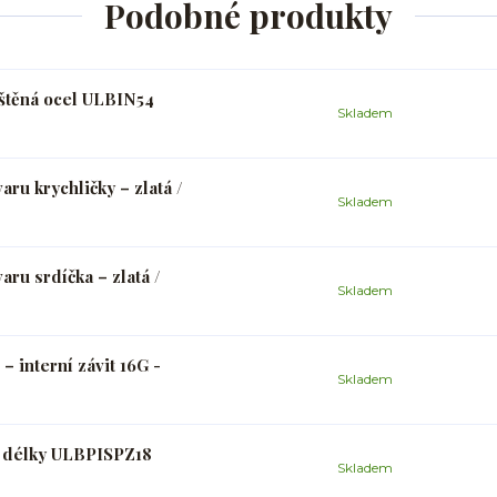
Podobné produkty
eštěná ocel ULBIN54
Skladem
ru krychličky – zlatá /
Skladem
aru srdíčka – zlatá /
Skladem
 – interní závit 16G -
Skladem
 a délky ULBPISPZ18
Skladem