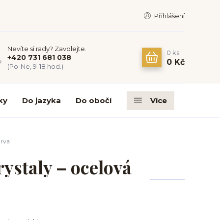
Přihlášení
Nevíte si rady? Zavolejte.
0
ks
+420 731 681 038
0 Kč
(Po-Ne, 9-18 hod.)
ky
Do jazyka
Do obočí
Více
arva
ystaly – ocelová