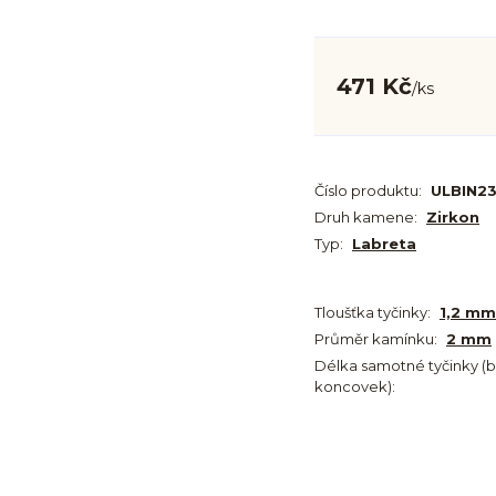
471 Kč
/
ks
Číslo produktu:
ULBIN2
Druh kamene:
Zirkon
Typ:
Labreta
Tloušťka tyčinky:
1,2 mm
Průměr kamínku:
2 mm
Délka samotné tyčinky (
koncovek):