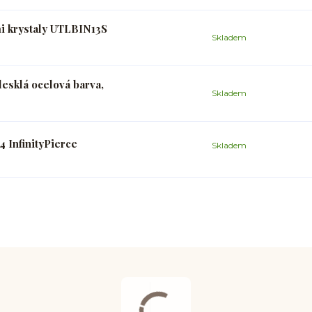
mi krystaly UTLBIN13S
Skladem
lesklá ocelová barva,
Skladem
 InfinityPierce
Skladem