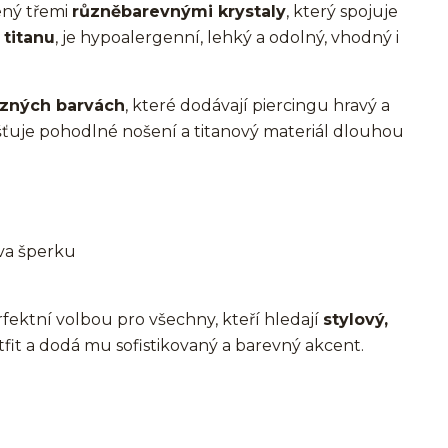
ný třemi
různěbarevnými krystaly
, který spojuje
z
titanu
, je hypoalergenní, lehký a odolný, vhodný i
různých barvách
, které dodávají piercingu hravý a
išťuje pohodlné nošení a titanový materiál dlouhou
rva šperku
rfektní volbou pro všechny, kteří hledají
stylový,
tfit a dodá mu sofistikovaný a barevný akcent.
ní lalůček/helix/tragus/conch/forward helix/flat/do
 bites/spider of viper bites/medusa/titan/G23