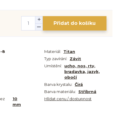
Přidat do košíku
3-8
Materiál:
Titan
Typ zavírání:
Závit
Umístění:
ucho, nos, rty,
bradavka, jazyk,
obočí
Barva krystalu:
Čirá
Barva materiálu:
Stříbrná
bez
10
Hlídat cenu / dostupnost
mm