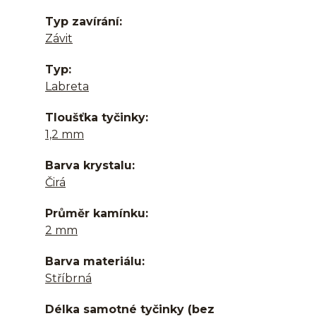
Typ zavírání
Závit
Typ
Labreta
Tloušťka tyčinky
1,2 mm
Barva krystalu
Čirá
Průměr kamínku
2 mm
Barva materiálu
Stříbrná
Délka samotné tyčinky (bez