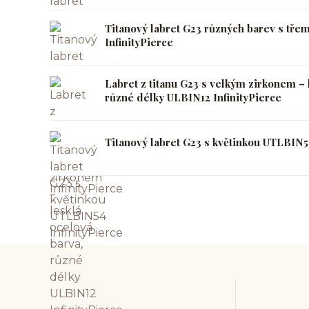
Titanový labret G23 různých barev s tře
InfinityPierce
Labret z titanu G23 s velkým zirkonem – 
různé délky ULBIN12 InfinityPierce
Titanový labret G23 s květinkou UTLBIN54