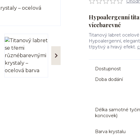
Ohodno
Hypoalergenní titan
vícebarevné
Titanový labret ocelové
Hypoalergenní, elegant
třpytivý a hravý efekt.
c
Dostupnost
Doba dodání
Délka samotné tyčin
koncovek)
Barva krystalu