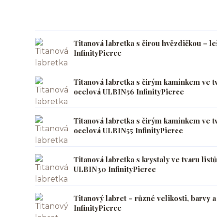
Titanová labretka s čirou hvězdičkou – l
InfinityPierce
Titanová labretka s čirým kamínkem ve tva
ocelová ULBIN56 InfinityPierce
Titanová labretka s čirým kamínkem ve tv
ocelová ULBIN55 InfinityPierce
Titanová labretka s krystaly ve tvaru listů
ULBIN30 InfinityPierce
Titanový labret – různé velikosti, barvy
InfinityPierce