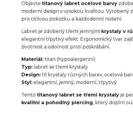
Objevte
titanový labret ocelové barvy
zdobe
moderní design s vysokou kvalitou. Vyrobený 
pro citlivou pokožku a každodenní nošení.
Labret je zdobený třemi jemnými
krystaly v 
elegantní třpytivý efekt. Ergonomický tvar zaj
životnost a odolnost proti poškrábání.
Materiál:
titan (hypoalergenní)
Typ:
labret se třemi krystaly
Design:
tři krystaly různých barev, ocelová ba
Styl:
elegantní, jemný, moderní, třpytivý
Tento
titanový labret se třemi krystaly
je pe
kvalitní a pohodlný piercing
, který doplní ou
Labret/labretka/flat back piercing/stříbrný/Do ucha/lobe/uš
nosu/nostril/do rtů/lower labret/madonna/angel bites/snake