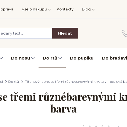
oprava
Vše o nákupu
Kontakty
Blog
Hledat
Do nosu
Do rtů
Do pupíku
Do bradav
od
Do rtů
Titanový labret se třemi různébarevnými krystaly – ocelová b
 se třemi různébarevnými kr
barva