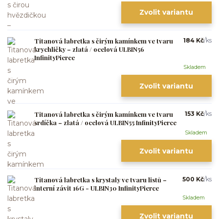
Zvolit variantu
Titanová labretka s čirým kamínkem ve tvaru
184 Kč
/
ks
krychličky – zlatá / ocelová ULBIN56
InfinityPierce
Skladem
Zvolit variantu
Titanová labretka s čirým kamínkem ve tvaru
153 Kč
/
ks
srdíčka – zlatá / ocelová ULBIN55 InfinityPierce
Skladem
Zvolit variantu
Titanová labretka s krystaly ve tvaru listů –
500 Kč
/
ks
interní závit 16G - ULBIN30 InfinityPierce
Skladem
Zvolit variantu