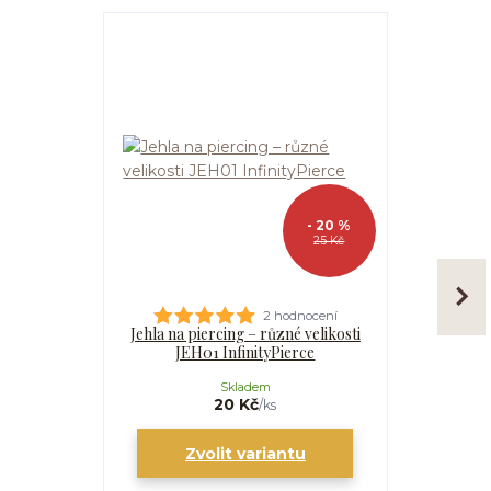
- 20 %
25 Kč
2 hodnocení
Jehla na piercing – různé velikosti
Kanyla
JEH01 InfinityPierce
I
Skladem
20 Kč
/
ks
Zvolit variantu
Zv