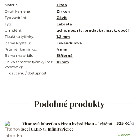
Materiál:
Titan
Druh kamene:
Zirkon
Typ zavírání:
Závit
Typ:
Labreta
Umístění:
ucho, nos, rty, bradavka, jazyk, obočí
Tloušťka tyčinky:
1,2 mm
Barva krystalu:
Levandulová
Průměr kamínku:
4 mm
Barva materiálu:
Stříbrná
Délka samotné tyčinky (bez
10 mm
koncovek):
Hlídat cenu / dostupnost
Podobné produkty
Titanová labretka s čirou hvězdičkou – leštěná
325 Kč
/
ks
ocel ULBIN54 InfinityPierce
Skladem