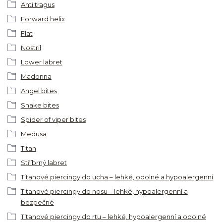
Anti tragus
Forward helix
Flat
Nostril
Lower labret
Madonna
Angel bites
Snake bites
Spider of viper bites
Medusa
Titan
Stříbrný labret
Titanové piercingy do ucha – lehké, odolné a hypoalergenní
Titanové piercingy do nosu – lehké, hypoalergenní a
bezpečné
Titanové piercingy do rtu – lehké, hypoalergenní a odolné