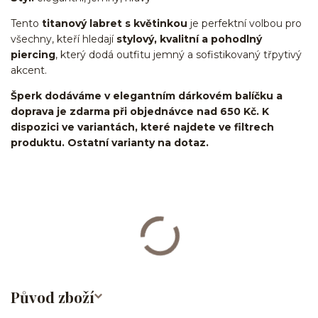
Tento
titanový labret s květinkou
je perfektní volbou pro
všechny, kteří hledají
stylový, kvalitní a pohodlný
piercing
, který dodá outfitu jemný a sofistikovaný třpytivý
akcent.
Šperk dodáváme v elegantním dárkovém balíčku a
doprava je zdarma při objednávce nad 650 Kč. K
dispozici ve variantách, které najdete ve filtrech
produktu. Ostatní varianty na dotaz.
Labret/labretka/flat back piercing/stříbrný/Do ucha/lobe/ušní
lalůček/helix/tragus/conch/forward helix/flat/do nosu/nostril/do
rtů/lower labret/madonna/angel bites/snake bites/spider of viper
bites/medusa/titan/G23
Původ zboží