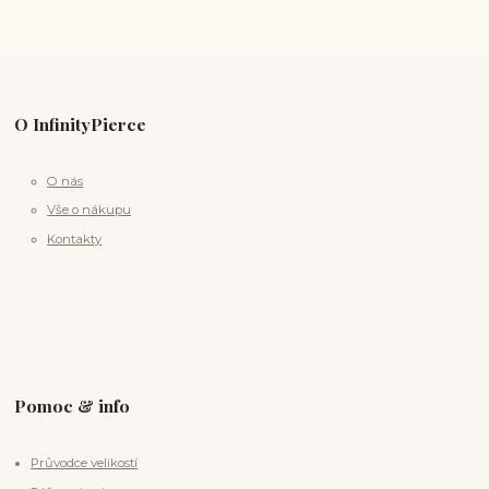
O InfinityPierce
O nás
Vše o nákupu
Kontakty
Pomoc & info
Průvodce velikostí