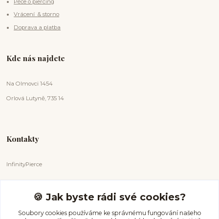
Péče o piercing
Vrácení & storno
Doprava a platba
Kde nás najdete
Na Olmovci 1454
Orlová Lutyně, 735 14
Kontakty
InfinityPierce
Markéta Badurová
+420 731 681 038
🍪 Jak byste rádi své cookies?
(Po-Ne, 9-18 hod.)
Soubory cookies používáme ke správnému fungování našeho