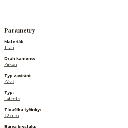
Parametry
Materiál
Titan
Druh kamene
Zirkon
Typ zavírání
Závit
Typ
Labreta
Tloušťka tyčinky
1,2 mm
Barva krystalu