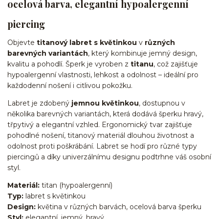
ocelová barva, elegantní hypoalergenní
piercing
Objevte
titanový labret s květinkou
v
různých
barevných variantách
, který kombinuje jemný design,
kvalitu a pohodlí. Šperk je vyroben z
titanu
, což zajišťuje
hypoalergenní vlastnosti, lehkost a odolnost – ideální pro
každodenní nošení i citlivou pokožku.
Labret je zdobený
jemnou květinkou
, dostupnou v
několika barevných variantách, která dodává šperku hravý,
třpytivý a elegantní vzhled. Ergonomický tvar zajišťuje
pohodlné nošení, titanový materiál dlouhou životnost a
odolnost proti poškrábání. Labret se hodí pro různé typy
piercingů a díky univerzálnímu designu podtrhne váš osobní
styl.
Materiál:
titan (hypoalergenní)
Typ:
labret s květinkou
Design:
květina v různých barvách, ocelová barva šperku
Styl:
elegantní, jemný, hravý