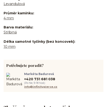
Levandulová
Průměr kamínku
4 mm
Barva materiálu
Stříbrná
Délka samotné tyčinky (bez koncovek)
10 mm
Potřebujete poradit?
Markéta Badurová
+420 731 681 038
(Po-Ne, 9-18 hod.)
info@infinitypierce.cz