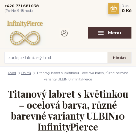
+420 731 681 038
0
ks
0 Kč
(Po-Ne, 9-18 hod.)
Menu
Hledat
Úvod
Do rtů
Titanový labret s květinkou – ocelová barva, různé barevné
varianty ULBIN10 InfinityPierce
Titanový labret s květinkou
– ocelová barva, různé
barevné varianty ULBIN10
InfinityPierce