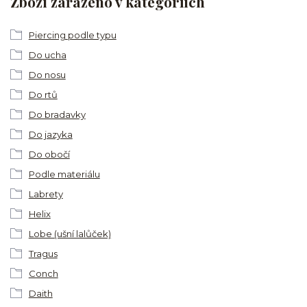
Zboží zařazeno v kategoriích
Piercing podle typu
Do ucha
Do nosu
Do rtů
Do bradavky
Do jazyka
Do obočí
Podle materiálu
Labrety
Helix
Lobe (ušní lalůček)
Tragus
Conch
Daith