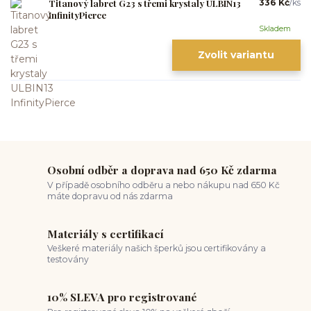
Titanový labret G23 s třemi krystaly ULBIN13
336 Kč
/
ks
InfinityPierce
Skladem
Zvolit variantu
Osobní odběr a doprava nad 650 Kč zdarma
V případě osobního odběru a nebo nákupu nad 650 Kč
máte dopravu od nás zdarma
Materiály s certifikací
Veškeré materiály našich šperků jsou certifikovány a
testovány
10% SLEVA pro registrované