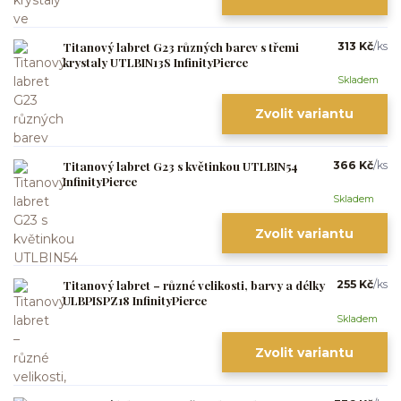
Titanový labret G23 různých barev s třemi
313 Kč
/
ks
krystaly UTLBIN13S InfinityPierce
Skladem
Zvolit variantu
Titanový labret G23 s květinkou UTLBIN54
366 Kč
/
ks
InfinityPierce
Skladem
Zvolit variantu
Titanový labret – různé velikosti, barvy a délky
255 Kč
/
ks
ULBPISPZ18 InfinityPierce
Skladem
Zvolit variantu