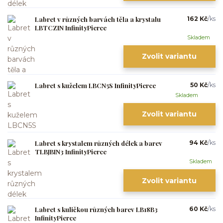
Labret v různých barvách těla a krystalu
162 Kč
/
ks
LBTCZIN InfinityPierce
Skladem
Zvolit variantu
Labret s kuželem LBCN5S InfinityPierce
50 Kč
/
ks
Skladem
Zvolit variantu
Labret s krystalem různých délek a barev
94 Kč
/
ks
TLBJBIN3 InfinityPierce
Skladem
Zvolit variantu
Labret s kuličkou různých barev LB18B3
60 Kč
/
ks
InfinityPierce