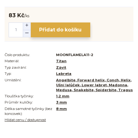
83 Kč
/
ks
Přidat do košíku
Číslo produktu:
MOONFLAMELA11-2
Materiál:
Titan
Typ zavírání:
Závit
Typ:
Labreta
Umístění:
Angelbite, Forward helix, Conch, Helix,
Ušní lalůček, Lower labret, Madonna,
Medusa, Snakebite, Spiderbite, Tragus
Tloušťka tyčinky:
1,2 mm
Průměr kuličky:
3 mm
Délka samotné tyčinky (bez
8 mm
koncovek):
Hlídat cenu / dostupnost