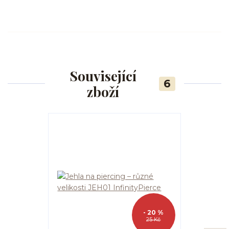
Související
6
zboží
- 20 %
25 Kč