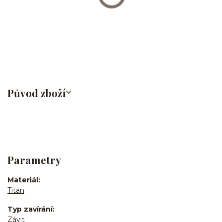
Labret/labretka/flat back piercing/stříbrný/Do ucha/lobe/ušní
lalůček/helix/tragus/conch/forward helix/flat/do nosu/nostril/do
rtů/lower labret/madonna/angel bites/snake bites/spider of viper
bites/medusa/tital/G23
Původ zboží
Parametry
Materiál
Titan
Typ zavírání
Závit