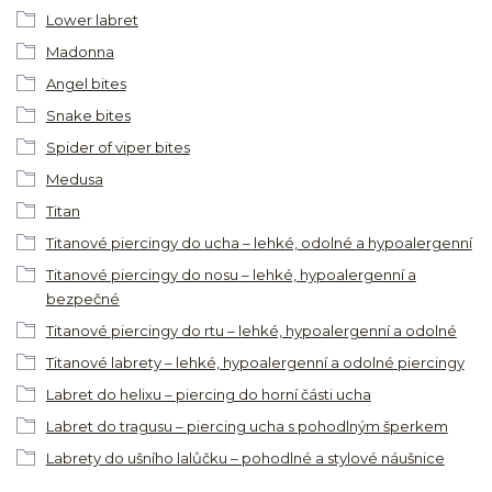
Lower labret
Madonna
Angel bites
Snake bites
Spider of viper bites
Medusa
Titan
Titanové piercingy do ucha – lehké, odolné a hypoalergenní
Titanové piercingy do nosu – lehké, hypoalergenní a
bezpečné
Titanové piercingy do rtu – lehké, hypoalergenní a odolné
Titanové labrety – lehké, hypoalergenní a odolné piercingy
Labret do helixu – piercing do horní části ucha
Labret do tragusu – piercing ucha s pohodlným šperkem
Labrety do ušního lalůčku – pohodlné a stylové náušnice