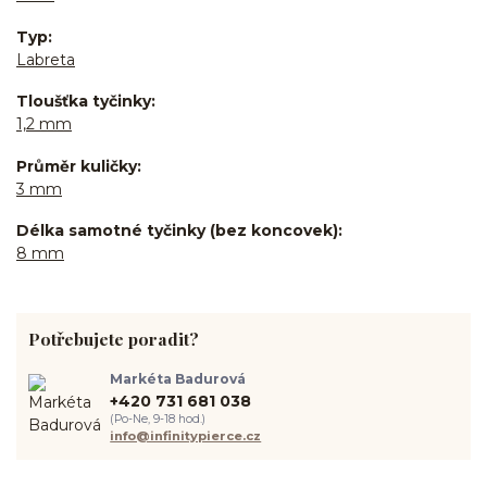
Typ
Labreta
Tloušťka tyčinky
1,2 mm
Průměr kuličky
3 mm
Délka samotné tyčinky (bez koncovek)
8 mm
Potřebujete poradit?
Markéta Badurová
+420 731 681 038
(Po-Ne, 9-18 hod.)
info@infinitypierce.cz