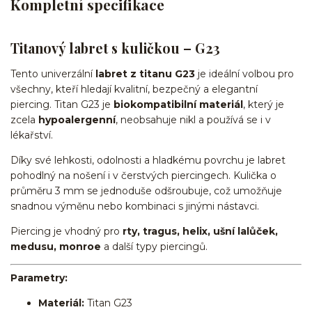
Kompletní specifikace
Titanový labret s kuličkou – G23
Tento univerzální
labret z titanu G23
je ideální volbou pro
všechny, kteří hledají kvalitní, bezpečný a elegantní
piercing. Titan G23 je
biokompatibilní materiál
, který je
zcela
hypoalergenní
, neobsahuje nikl a používá se i v
lékařství.
Díky své lehkosti, odolnosti a hladkému povrchu je labret
pohodlný na nošení i v čerstvých piercingech. Kulička o
průměru 3 mm se jednoduše odšroubuje, což umožňuje
snadnou výměnu nebo kombinaci s jinými nástavci.
Piercing je vhodný pro
rty, tragus, helix, ušní lalůček,
medusu, monroe
a další typy piercingů.
Parametry:
Materiál:
Titan G23