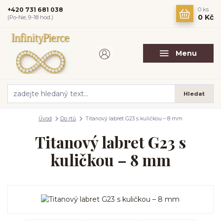
+420 731 681 038
0
ks
0 Kč
(Po-Ne, 9-18 hod.)
Menu
Hledat
Úvod
Do rtů
Titanový labret G23 s kuličkou – 8 mm
Titanový labret G23 s
kuličkou – 8 mm