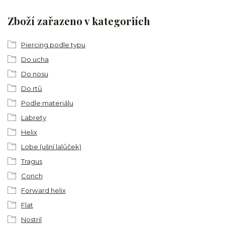
Zboží zařazeno v kategoriích
Piercing podle typu
Do ucha
Do nosu
Do rtů
Podle materiálu
Labrety
Helix
Lobe (ušní lalůček)
Tragus
Conch
Forward helix
Flat
Nostril