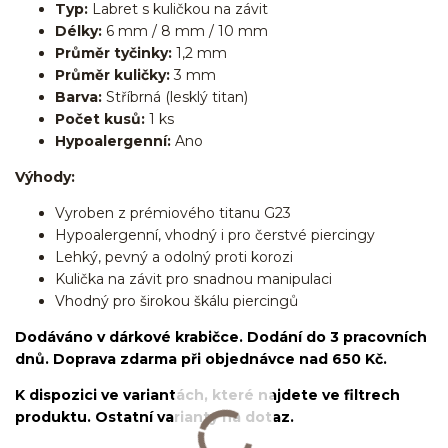
Typ:
Labret s kuličkou na závit
Délky:
6 mm / 8 mm / 10 mm
Průměr tyčinky:
1,2 mm
Průměr kuličky:
3 mm
Barva:
Stříbrná (lesklý titan)
Počet kusů:
1 ks
Hypoalergenní:
Ano
Výhody:
Vyroben z prémiového titanu G23
Hypoalergenní, vhodný i pro čerstvé piercingy
Lehký, pevný a odolný proti korozi
Kulička na závit pro snadnou manipulaci
Vhodný pro širokou škálu piercingů
Dodáváno v dárkové krabičce. Dodání do 3 pracovních
dnů. Doprava zdarma při objednávce nad 650 Kč.
K dispozici ve variantách, které najdete ve filtrech
produktu. Ostatní varianty na dotaz.