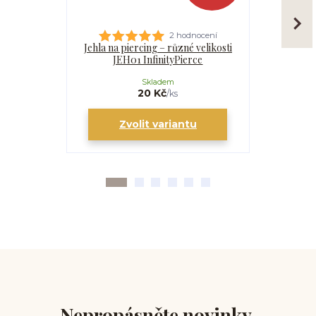
2 hodnocení
Jehla na piercing – různé velikosti
Kanyla
JEH01 InfinityPierce
I
Skladem
20 Kč
/
ks
Zvolit variantu
Zv
Nepropásněte novinky,