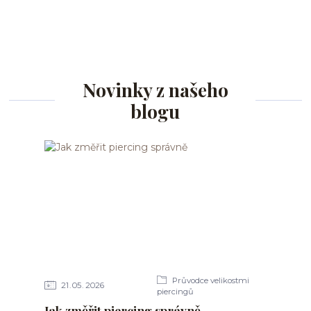
Novinky z našeho
blogu
Průvodce velikostmi
21
05
2026
piercingů
Jak změřit piercing správně