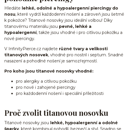
Hledáte
lehké, odolné a hypoalergenní piercingy do
nosu
, které vydrží každodenní nošení a zároveň jsou šetrné
k pokožce? Titanové nosovky jsou ideální volbou! Díky
titanovému materiálu jsou
pevné, lehké a
hypoalergenní
, takže jsou vhodné i pro citlivou pokožku a
nové piercingy.
V InfinityPierce.cz najdete
různé tvary a velikosti
titanových nosovek
, vhodné pro nostril i septum. Snadné
nasazení a pohodlné nošení je samozřejmostí.
Pro koho jsou titanové nosovky vhodné:
pro alergiky a citlivou pokožku
pro nové i zahojené piercingy
pro každodenní nošení i speciální příležitosti
Proč zvolit titanovou nosovku
Titanové nosovky jsou
lehké, hypoalergenní a odolné
šperky
, které kombinují pohodlí, bezpečí a styl. Snadno se