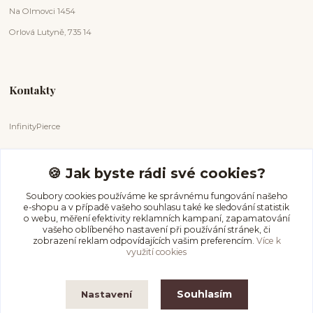
Na Olmovci 1454
Orlová Lutyně, 735 14
Kontakty
InfinityPierce
Markéta Badurová
+420 731 681 038
🍪 Jak byste rádi své cookies?
(Po-Ne, 9-18 hod.)
Soubory cookies používáme ke správnému fungování našeho
e-shopu a v případě vašeho souhlasu také ke sledování statistik
info@infinitypierce.cz
o webu, měření efektivity reklamních kampaní, zapamatování
vašeho oblíbeného nastavení při používání stránek, či
zobrazení reklam odpovídajících vašim preferencím.
Více k
využití cookies
Souhlasím
Nastavení