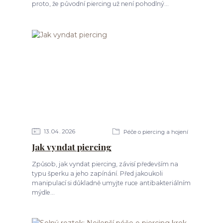
proto, že původní piercing už není pohodlný...
13
04
2026
Péče o piercing a hojení
Jak vyndat piercing
Způsob, jak vyndat piercing, závisí především na
typu šperku a jeho zapínání. Před jakoukoli
manipulací si důkladně umyjte ruce antibakteriálním
mýdle...