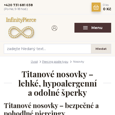
+420 731 681 038
0
ks
0 Kč
(Po-Ne, 9-18 hod.)
Menu
Hledat
Úvod
Piercing podle typu
Nosovky
Titanové nosovky –
lehké, hypoalergenní
a odolné šperky
Titanové nosovky – bezpečné a
pohodlné piercingy