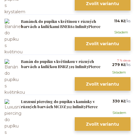
Zvolit variantu
Banánek do pupíku s květinou v různých
114 Kč
/
ks
barvách a kuličkami BNER61 InfinityPierce
Skladem
Zvolit variantu
Banán do pupíku s květinkou v různých
7 % sleva
279 Kč
/
ks
barvách a kuličkou BNRZ319 InfinityPierce
Skladem
Zvolit variantu
Luxusní piercing do pupíku s kamínky v
330 Kč
/
ks
různých barvách MCDZ312 InfinityPierce
Skladem
Zvolit variantu