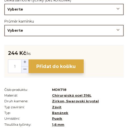
Délka samotné tyčinky (bez koncovek)
Průměr kamínku
244 Kč
/
ks
Přidat do košíku
Číslo produktu:
MDK718
Materiál:
Chirurgická ocel 316L
Druh kamene:
Zirkon, Swarovski krystal
Typ zavírání:
Závit
Typ:
Banánek
Umístění:
Pupík
Tloušťka tyčinky:
1,6 mm