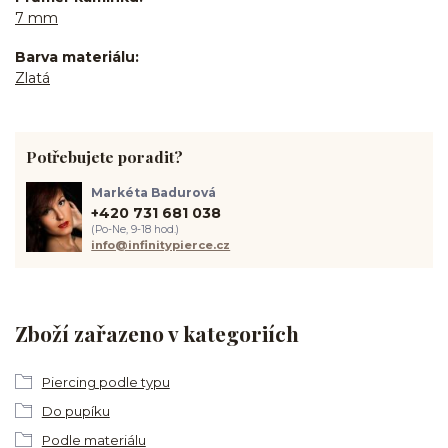
7 mm
Barva materiálu
Zlatá
Potřebujete poradit?
Markéta Badurová
+420 731 681 038
(Po-Ne, 9-18 hod.)
info@infinitypierce.cz
Zboží zařazeno v kategoriích
Piercing podle typu
Do pupíku
Podle materiálu