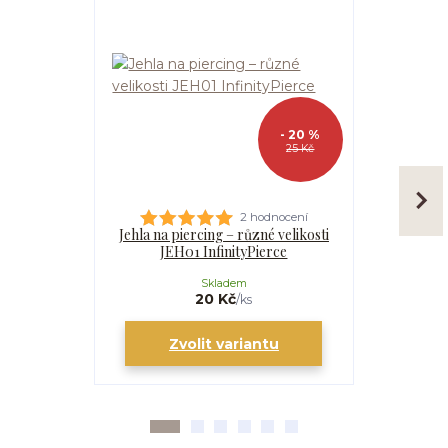
- 20 %
25 Kč
2 hodnocení
Jehla na piercing – různé velikosti
Kanyla
JEH01 InfinityPierce
I
Skladem
20 Kč
/
ks
Zvolit variantu
Zv