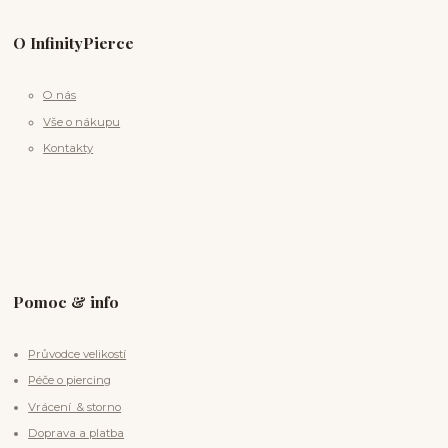
O InfinityPierce
O nás
Vše o nákupu
Kontakty
Pomoc & info
Průvodce velikostí
Péče o piercing
Vrácení & storno
Doprava a platba