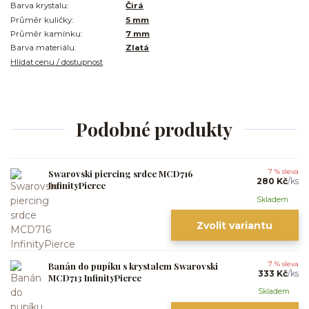
Barva krystalu:
Čirá
Průměr kuličky:
5 mm
Průměr kamínku:
7 mm
Barva materiálu:
Zlatá
Hlídat cenu / dostupnost
Podobné produkty
Swarovski piercing srdce MCD716
7 % sleva
280 Kč
/
ks
InfinityPierce
Skladem
Zvolit variantu
Banán do pupíku s krystalem Swarovski
7 % sleva
333 Kč
/
ks
MCD713 InfinityPierce
Skladem