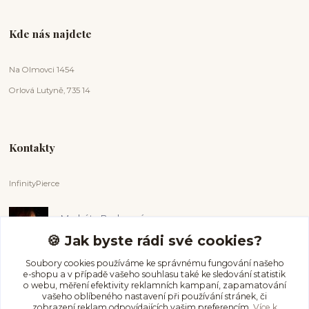
Kde nás najdete
Na Olmovci 1454
Orlová Lutyně, 735 14
Kontakty
InfinityPierce
Markéta Badurová
+420 731 681 038
🍪 Jak byste rádi své cookies?
(Po-Ne, 9-18 hod.)
Soubory cookies používáme ke správnému fungování našeho
e-shopu a v případě vašeho souhlasu také ke sledování statistik
info@infinitypierce.cz
o webu, měření efektivity reklamních kampaní, zapamatování
vašeho oblíbeného nastavení při používání stránek, či
zobrazení reklam odpovídajících vašim preferencím.
Více k