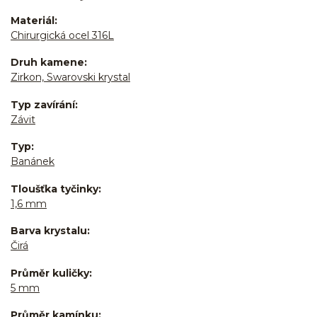
Materiál
Chirurgická ocel 316L
Druh kamene
Zirkon, Swarovski krystal
Typ zavírání
Závit
Typ
Banánek
Tloušťka tyčinky
1,6 mm
Barva krystalu
Čirá
Průměr kuličky
5 mm
Průměr kamínku