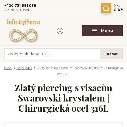
+420 731 681 038
0
ks
0 Kč
(Po-Ne, 9-18 hod.)
Menu
Hledat
Úvod
Do pupíku
Zlatý piercing s visacím Swarovski krystalem | Chirurgická
ocel 316L
Zlatý piercing s visacím
Swarovski krystalem |
Chirurgická ocel 316L