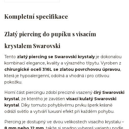
Kompletní specifikace
Zlatý piercing do pupíku s visacím
krystalem Swarovski
Tento
zlatý piercing se Swarovski krystaly
je dokonalou
kombinací elegance, kvality a výrazného třpytu. Vyroben z
chirurgické oceli 316L se zlatou povrchovou úpravou
,
která je hypoalergenní, odolná a vhodná i pro citlivou
pokožku.
Horní část piercingu zdobí precizně vsazený
čirý Swarovski
krystal
, ze kterého je zavěšen
visací kulatý Swarovski
krystal
. Díky tomuto pohyblivému prvku šperk krásně
odráží světlo a vytváří luxusní efekt při každém pohybu.
Piercing je dostupný ve dvou velikostech visacího krystalu –
8 mm nebo 12 mm
, takže si snadno vybereš variantu podle