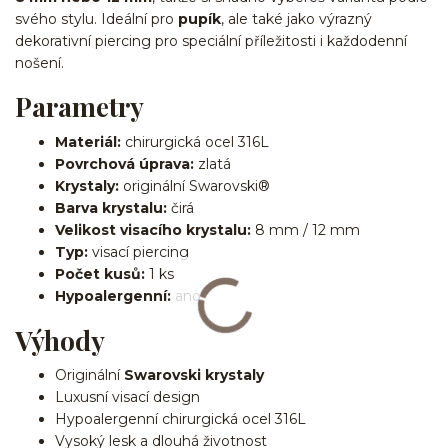
svého stylu. Ideální pro
pupík
, ale také jako výrazný
dekorativní piercing pro speciální příležitosti i každodenní
nošení.
Parametry
Materiál:
chirurgická ocel 316L
Povrchová úprava:
zlatá
Krystaly:
originální Swarovski®
Barva krystalu:
čirá
Velikost visacího krystalu:
8 mm / 12 mm
Typ:
visací piercing
Počet kusů:
1 ks
Hypoalergenní:
ano
Výhody
Originální
Swarovski krystaly
Luxusní visací design
Hypoalergenní chirurgická ocel 316L
Vysoký lesk a dlouhá životnost