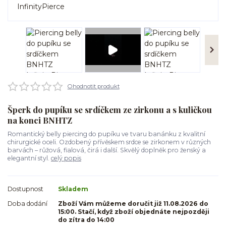
Ohodnotit produkt
Šperk do pupíku se srdíčkem ze zirkonu a s kuličkou
na konci BNHTZ
Romantický belly piercing do pupíku ve tvaru banánku z kvalitní
chirurgické oceli. Ozdobený přívěskem srdce se zirkonem v různých
barvách – růžová, fialová, čirá i další. Skvělý doplněk pro ženský a
elegantní styl.
celý popis
Dostupnost
Skladem
Doba dodání
Zboží Vám můžeme doručit již 11.08.2026 do
15:00. Stačí, když zboží objednáte nejpozději
do zítra do 14:00