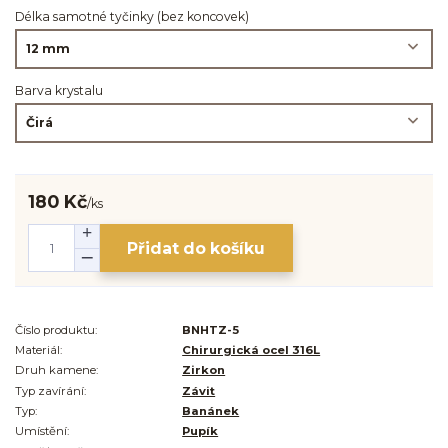
Délka samotné tyčinky (bez koncovek)
Barva krystalu
180 Kč
/
ks
Přidat do košíku
Číslo produktu:
BNHTZ-5
Materiál:
Chirurgická ocel 316L
Druh kamene:
Zirkon
Typ zavírání:
Závit
Typ:
Banánek
Umístění:
Pupík