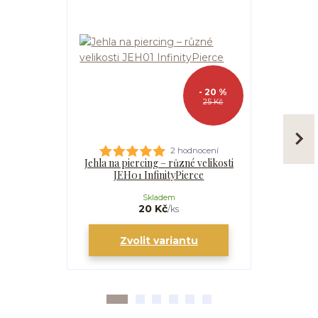
- 20 %
25 Kč
2 hodnocení
Jehla na piercing – různé velikosti
Kanyla
JEH01 InfinityPierce
I
Skladem
20 Kč
/
ks
Zvolit variantu
Zv