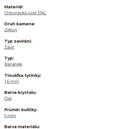
Materiál
Chirurgická ocel 316L
Druh kamene
Zirkon
Typ zavírání
Závit
Typ
Banánek
Tloušťka tyčinky
1,6 mm
Barva krystalu
Čirá
Průměr kuličky
5 mm
Barva materiálu