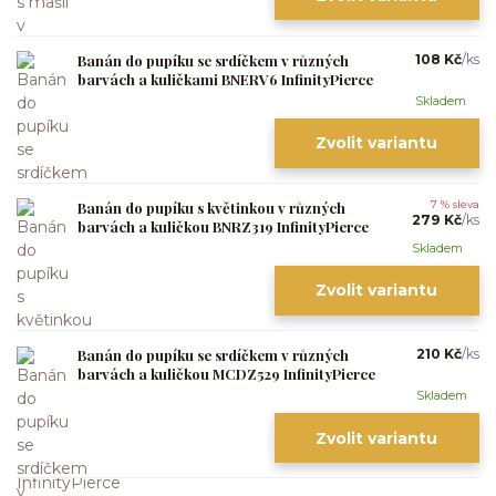
Banán do pupíku se srdíčkem v různých
108 Kč
/
ks
barvách a kuličkami BNERV6 InfinityPierce
Skladem
Zvolit variantu
Banán do pupíku s květinkou v různých
7 % sleva
279 Kč
/
ks
barvách a kuličkou BNRZ319 InfinityPierce
Skladem
Zvolit variantu
Banán do pupíku se srdíčkem v různých
210 Kč
/
ks
barvách a kuličkou MCDZ529 InfinityPierce
Skladem
Zvolit variantu