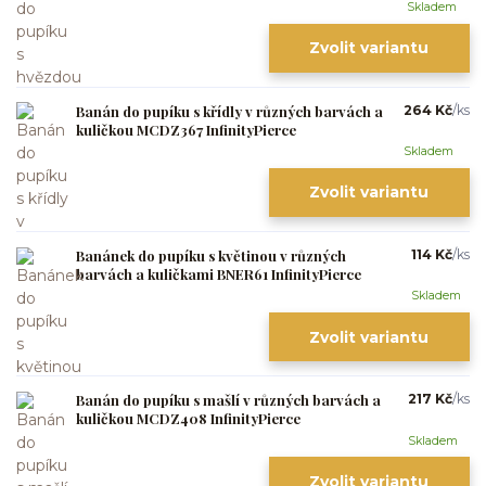
Skladem
Zvolit variantu
Banán do pupíku s křídly v různých barvách a
264 Kč
/
ks
kuličkou MCDZ367 InfinityPierce
Skladem
Zvolit variantu
Banánek do pupíku s květinou v různých
114 Kč
/
ks
barvách a kuličkami BNER61 InfinityPierce
Skladem
Zvolit variantu
Banán do pupíku s mašlí v různých barvách a
217 Kč
/
ks
kuličkou MCDZ408 InfinityPierce
Skladem
Zvolit variantu