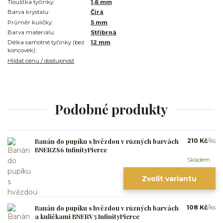
Tloušťka tyčinky:
1,6 mm
Barva krystalu:
Čirá
Průměr kuličky:
5 mm
Barva materiálu:
Stříbrná
Délka samotné tyčinky (bez
12 mm
koncovek):
Hlídat cenu / dostupnost
Podobné produkty
Banán do pupíku s hvězdou v různých barvách
210 Kč
/
ks
BNERZS6 InfinityPierce
Skladem
Zvolit variantu
Banán do pupíku s hvězdou v různých barvách
108 Kč
/
ks
a kuličkami BNERV5 InfinityPierce