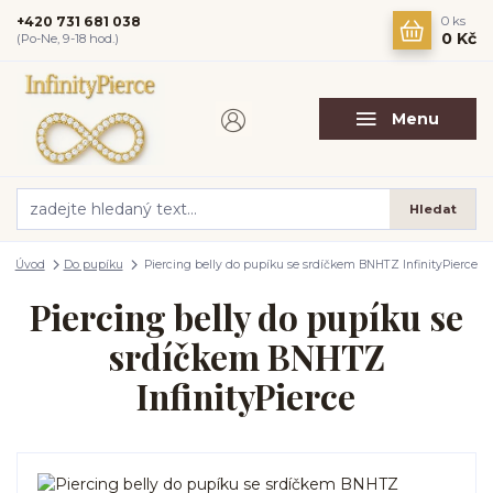
+420 731 681 038
0
ks
0 Kč
(Po-Ne, 9-18 hod.)
Menu
Hledat
Úvod
Do pupíku
Piercing belly do pupíku se srdíčkem BNHTZ InfinityPierce
Piercing belly do pupíku se
srdíčkem BNHTZ
InfinityPierce