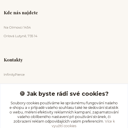
Kde nás najdete
Na Olmovci 1454
Orlová Lutyně, 735 14
Kontakty
InfinityPierce
Markéta Badurová
+420 731 681 038
🍪 Jak byste rádi své cookies?
(Po-Ne, 9-18 hod.)
Soubory cookies používáme ke správnému fungování našeho
e-shopu a v případě vašeho souhlasu také ke sledování statistik
info@infinitypierce.cz
o webu, měření efektivity reklamních kampaní, zapamatování
vašeho oblíbeného nastavení při používání stránek, či
zobrazení reklam odpovídajících vašim preferencím.
Více k
využití cookies