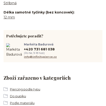
Stříbrná
Délka samotné tyčinky (bez koncovek)
12 mm
Potřebujete poradit?
Markéta Badurová
+420 731 681 038
(Po-Ne, 9-18 hod.)
info@infinitypierce.cz
Zboží zařazeno v kategoriích
Piercing podle typu
Do pupíku
Podle materiálu