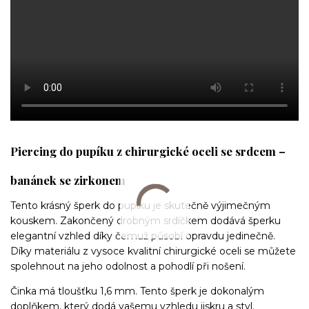
Piercing do pupíku z chirurgické oceli se srdcem –
banánek se zirkonem
Tento krásný šperk do pupíku je skutečně výjimečným
kouskem. Zakončený drobným srdíčkem dodává šperku
elegantní vzhled díky čemuž působí opravdu jedinečně.
Díky materiálu z vysoce kvalitní chirurgické oceli se můžete
spolehnout na jeho odolnost a pohodlí při nošení.
Činka má tloušťku 1,6 mm. Tento šperk je dokonalým
doplňkem, který dodá vašemu vzhledu jiskru a styl.