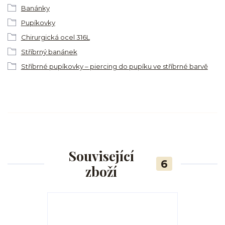
Banánky
Pupíkovky
Chirurgická ocel 316L
Stříbrný banánek
Stříbrné pupíkovky – piercing do pupíku ve stříbrné barvě
Související
6
zboží