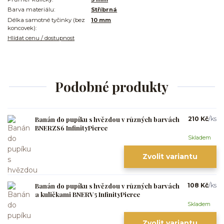
Barva materiálu:
Stříbrná
Délka samotné tyčinky (bez
10 mm
koncovek):
Hlídat cenu / dostupnost
Podobné produkty
Banán do pupíku s hvězdou v různých barvách
210 Kč
/
ks
BNERZS6 InfinityPierce
Skladem
Zvolit variantu
Banán do pupíku s hvězdou v různých barvách
108 Kč
/
ks
a kuličkami BNERV5 InfinityPierce
Skladem
Zvolit variantu