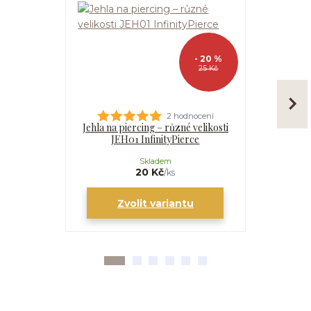
- 20 %
25 Kč
2 hodnocení
Jehla na piercing – různé velikosti
Kanyla
JEH01 InfinityPierce
I
Skladem
20 Kč
/
ks
Zvolit variantu
Zv