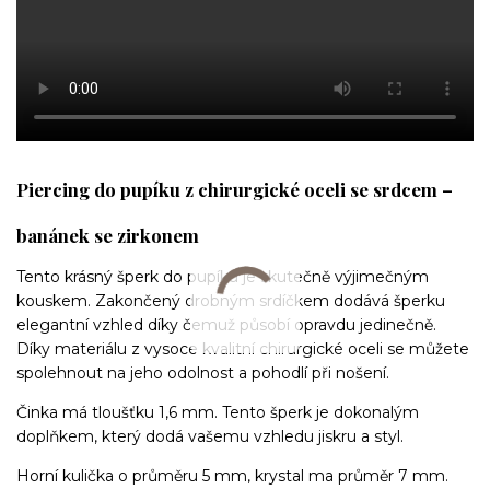
Piercing do pupíku z chirurgické oceli se srdcem –
banánek se zirkonem
Tento krásný šperk do pupíku je skutečně výjimečným
kouskem. Zakončený drobným srdíčkem dodává šperku
elegantní vzhled díky čemuž působí opravdu jedinečně.
Díky materiálu z vysoce kvalitní chirurgické oceli se můžete
spolehnout na jeho odolnost a pohodlí při nošení.
Činka má tloušťku 1,6 mm. Tento šperk je dokonalým
doplňkem, který dodá vašemu vzhledu jiskru a styl.
Horní kulička o průměru 5 mm, krystal ma průměr 7 mm.