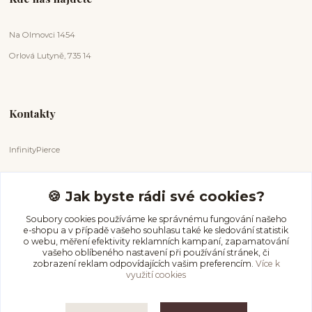
Na Olmovci 1454
Orlová Lutyně, 735 14
Kontakty
InfinityPierce
Markéta Badurová
+420 731 681 038
🍪 Jak byste rádi své cookies?
(Po-Ne, 9-18 hod.)
Soubory cookies používáme ke správnému fungování našeho
e-shopu a v případě vašeho souhlasu také ke sledování statistik
info@infinitypierce.cz
o webu, měření efektivity reklamních kampaní, zapamatování
vašeho oblíbeného nastavení při používání stránek, či
zobrazení reklam odpovídajících vašim preferencím.
Více k
využití cookies