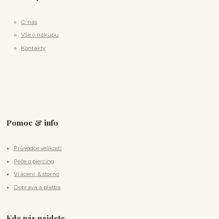
O nás
Vše o nákupu
Kontakty
Pomoc & info
Průvodce velikostí
Péče o piercing
Vrácení & storno
Doprava a platba
Kde nás najdete