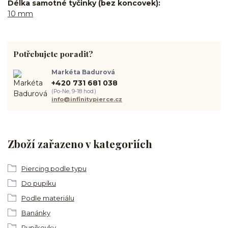
Délka samotné tyčinky (bez koncovek)
10 mm
Potřebujete poradit?
Markéta Badurová
+420 731 681 038
(Po-Ne, 9-18 hod.)
info@infinitypierce.cz
Zboží zařazeno v kategoriích
Piercing podle typu
Do pupíku
Podle materiálu
Banánky
Pupíkovky