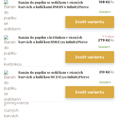
Banán do pupíku se srdíčkem v různých
108 Kč
/
ks
barvách a kuličkami BNERV6 InfinityPierce
Skladem
Zvolit variantu
Banán do pupíku s květinkou v různých
7 % sleva
279 Kč
/
ks
barvách a kuličkou BNRZ319 InfinityPierce
Skladem
Zvolit variantu
Banán do pupíku se srdíčkem v různých
210 Kč
/
ks
barvách a kuličkou MCDZ529 InfinityPierce
Skladem
Zvolit variantu