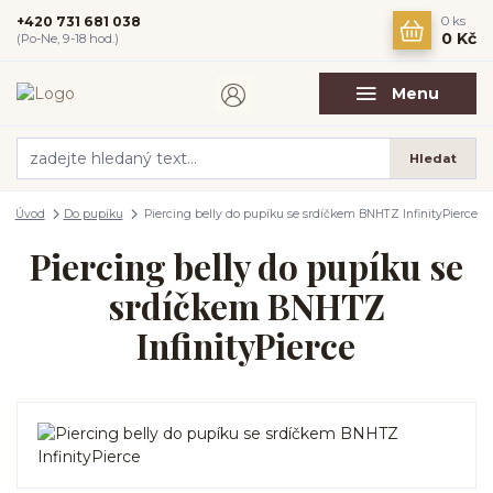
+420 731 681 038
0
ks
0 Kč
(Po-Ne, 9-18 hod.)
Menu
Hledat
Úvod
Do pupíku
Piercing belly do pupíku se srdíčkem BNHTZ InfinityPierce
Piercing belly do pupíku se
srdíčkem BNHTZ
InfinityPierce