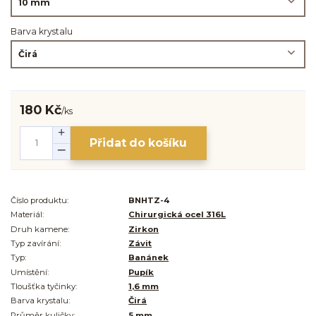
Barva krystalu
180 Kč
/
ks
Přidat do košíku
Číslo produktu:
BNHTZ-4
Materiál:
Chirurgická ocel 316L
Druh kamene:
Zirkon
Typ zavírání:
Závit
Typ:
Banánek
Umístění:
Pupík
Tloušťka tyčinky:
1,6 mm
Barva krystalu:
Čirá
Průměr kuličky:
5 mm