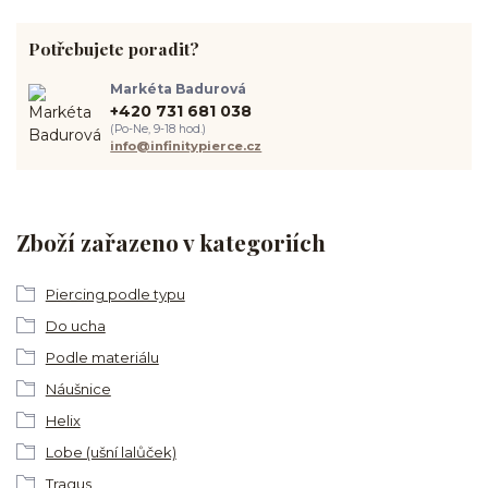
Potřebujete poradit?
Markéta Badurová
+420 731 681 038
(Po-Ne, 9-18 hod.)
info@infinitypierce.cz
Zboží zařazeno v kategoriích
Piercing podle typu
Do ucha
Podle materiálu
Náušnice
Helix
Lobe (ušní lalůček)
Tragus