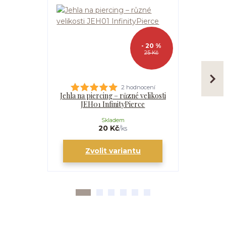
- 20 %
25 Kč
2 hodnocení
Jehla na piercing – různé velikosti
Kanyla
JEH01 InfinityPierce
I
Skladem
20 Kč
/
ks
Zvolit variantu
Zv