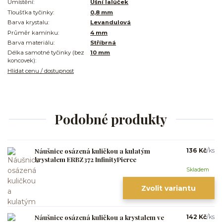
Umístění:
Ušní lalůček
Tloušťka tyčinky:
0,8 mm
Barva krystalu:
Levandulová
Průměr kamínku:
4 mm
Barva materiálu:
Stříbrná
Délka samotné tyčinky (bez
10 mm
koncovek):
Hlídat cenu / dostupnost
Podobné produkty
Náušnice osázená kuličkou a kulatým
136 Kč
/
ks
krystalem ERBZ372 InfinityPierce
Skladem
Zvolit variantu
Náušnice osázená kuličkou a krystalem ve
142 Kč
/
ks