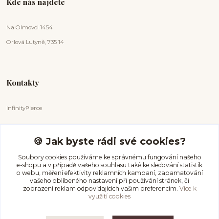
Kde nás najdete
Na Olmovci 1454
Orlová Lutyně, 735 14
Kontakty
InfinityPierce
Markéta Badurová
+420 731 681 038
🍪 Jak byste rádi své cookies?
(Po-Ne, 9-18 hod.)
Soubory cookies používáme ke správnému fungování našeho
e-shopu a v případě vašeho souhlasu také ke sledování statistik
info@infinitypierce.cz
o webu, měření efektivity reklamních kampaní, zapamatování
vašeho oblíbeného nastavení při používání stránek, či
zobrazení reklam odpovídajících vašim preferencím.
Více k
využití cookies