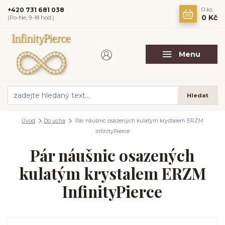
+420 731 681 038
0
ks
0 Kč
(Po-Ne, 9-18 hod.)
Menu
Hledat
Úvod
Do ucha
Pár náušnic osazených kulatým krystalem ERZM
InfinityPierce
Pár náušnic osazených
kulatým krystalem ERZM
InfinityPierce