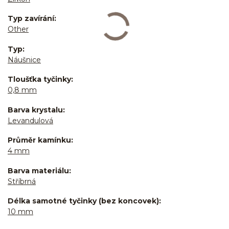
Typ zavírání
Other
Typ
Náušnice
Tloušťka tyčinky
0,8 mm
Barva krystalu
Levandulová
Průměr kamínku
4 mm
Barva materiálu
Stříbrná
Délka samotné tyčinky (bez koncovek)
10 mm