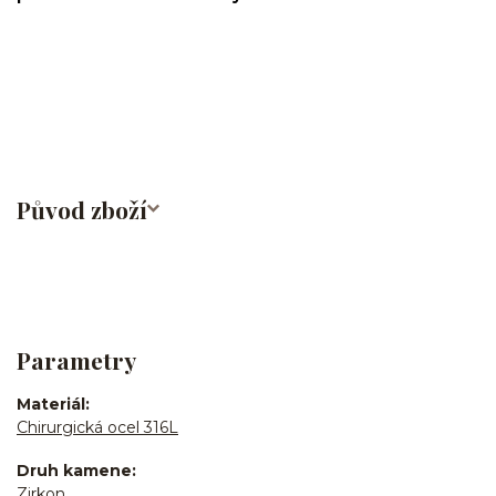
náušnice/do ucha/rings/earrings/klipsy/helix/lobe/ušní
lalůček/tragus/conch/daith/anti tragus/forward
helix/snug/flat/chirurgická ocel/316L
Původ zboží
Parametry
Materiál
Chirurgická ocel 316L
Druh kamene
Zirkon