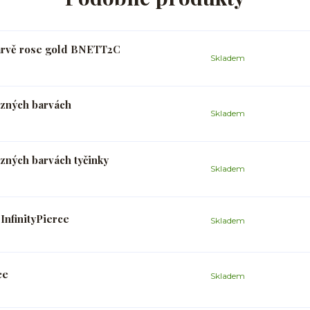
arvě rose gold BNETT2C
Skladem
ůzných barvách
Skladem
zných barvách tyčinky
Skladem
nfinityPierce
Skladem
ce
Skladem