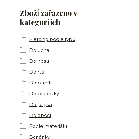
Zboží zařazeno v
kategoriích
Piercing podle typu
Do ucha
Do nosu
Do rtů
Do pupíku
Do bradavky
Do jazyka
Do obočí
Podle materiálu
Banánky