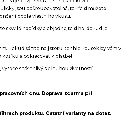
, která je bezpečná a šetrná k pokožce –
kuličky jsou odšroubovatelné, takže si můžete
ončení podle vlastního vkusu.
o skvělé nabídky a objednejte si ho, dokud je
m. Pokud sázíte na jistotu, tenhle kousek by vám v
 košíku a pokračovat k platbě!
ysoce snášenlivý s dlouhou životností.
 pracovních dnů. Doprava zdarma při
filtrech produktu. Ostatní varianty na dotaz.