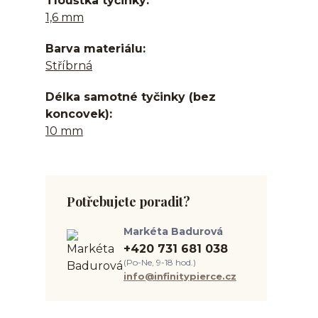
Tloušťka tyčinky
1,6 mm
Barva materiálu
Stříbrná
Délka samotné tyčinky (bez
koncovek)
10 mm
Potřebujete poradit?
Markéta Badurová
+420 731 681 038
(Po-Ne, 9-18 hod.)
info@infinitypierce.cz