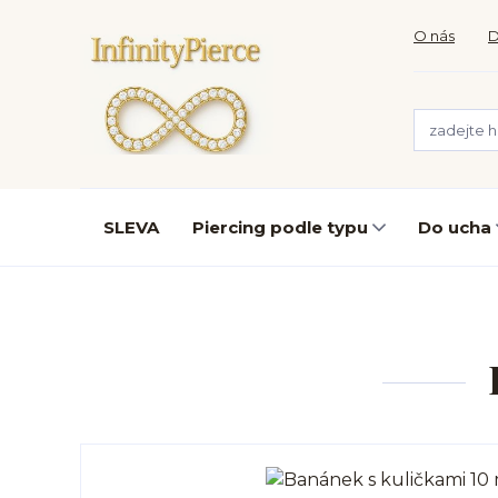
O nás
D
SLEVA
Piercing podle typu
Do ucha