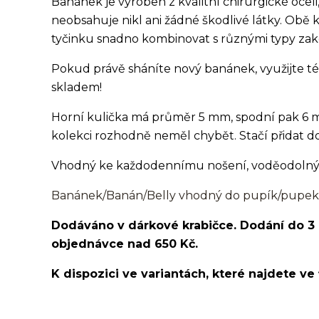
Banánek je vyroben z kvalitní chirurgické oceli
neobsahuje nikl ani žádné škodlivé látky. Obě 
tyčinku snadno kombinovat s různými typy zak
Pokud právě sháníte nový banánek, využijte tét
skladem!
Horní kulička má průměr 5 mm, spodní pak 6 m
kolekci rozhodně neměl chybět. Stačí přidat do
Vhodný ke každodennímu nošení, voděodolný, v
Banánek/Banán/Belly vhodný do pupík/pupek
Dodáváno v dárkové krabičce. Dodání do 3
objednávce nad 650 Kč.
K dispozici ve variantách, které najdete ve 