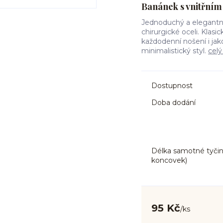
Banánek s vnitřním 
Jednoduchý a elegantní
chirurgické oceli. Klasi
každodenní nošení i jak
minimalistický styl.
celý
Dostupnost
Doba dodání
Délka samotné tyčin
koncovek)
95 Kč
/
ks