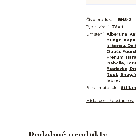
Číslo produktu:
BNS-2
Typ zavírání:
Závit
Umístění:
Albertina, An
Bridge, Kapu
klitorisu, Da
Obočí, Fourc
Frenum, Haf
Isabella, Lor
Bradavka, Pri
Rook, Snug, V
labret
Barva materiálu:
Stříbr
Hlídat cenu / dostupnost
Podobné produkty