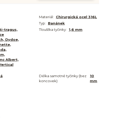
Materiál:
Chirurgická ocel 316L
Typ:
Banánek
ti-tragus,
Tloušťka tyčinky:
1,6 mm
ce
ith, Dydoe,
hette,
ada,
um,
nc Albert,
ertical
ná
Délka samotné tyčinky (bez
10
koncovek):
mm