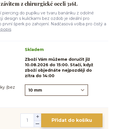
závitem z chirurgické oceli 316L
 piercing do pupíku ve tvaru banánku z odolné
cký design s kuličkami bez ozdob je ideální pro
o první šperk po zahojení. Nadčasová volba pro čistý a
 popis
Skladem
Zboží Vám můžeme doručit již
10.08.2026 do 15:00. Stačí, když
zboží objednáte nejpozději do
zítra do 14:00
ky (bez
Přidat do košíku