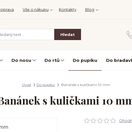
oprava
Vše o nákupu
Kontakty
Blog
Hledat
Do nosu
Do rtů
Do pupíku
Do bradav
Úvod
Do pupíku
Banánek s kuličkami 10 mm
Banánek s kuličkami 10 m
Ohodno