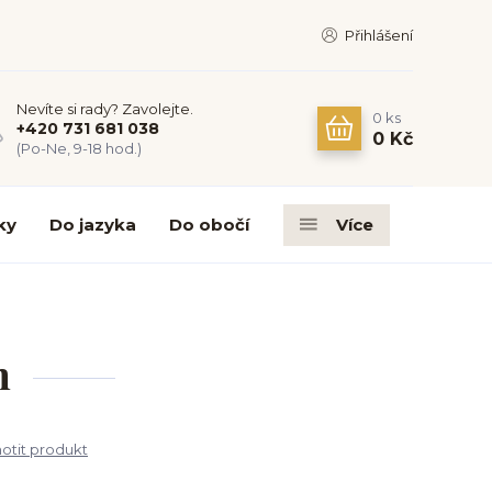
Přihlášení
Nevíte si rady? Zavolejte.
0
ks
+420 731 681 038
0 Kč
(Po-Ne, 9-18 hod.)
ky
Do jazyka
Do obočí
Více
m
tit produkt