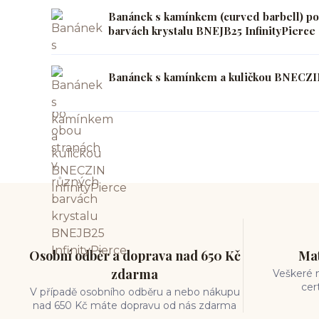
Banánek s kamínkem (curved barbell) po
barvách krystalu BNEJB25 InfinityPierce
Banánek s kamínkem a kuličkou BNECZIN
Osobní odběr a doprava nad 650 Kč
Mat
zdarma
Veškeré m
cer
V případě osobního odběru a nebo nákupu
nad 650 Kč máte dopravu od nás zdarma