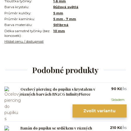
Tloušťka tyčinky:
1,6 mm
Barva krystalu:
Růžová světlá
Průměr kuličky:
5 mm
Průměr kamínku:
5 mm , 7 mm
Barva materiálu:
Stříbrná
Délka samotné tyčinky (bez
10 mm
koncovek):
Hlídat cenu / dostupnost
Podobné produkty
Ocelový piercing do pupíku s krystalem v
90 Kč
/
ks
různých barvách BN2CG InfinityPierce
Skladem
Zvolit variantu
Banán do pupíku se srdíčkem v různých
210 Kč
/
ks