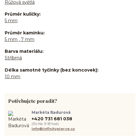
Růžová světlá
Průměr kuličky
5 mm
Průměr kamínku
5 mm , 7 mm
Barva materiálu
Stříbrná
Délka samotné tyčinky (bez koncovek)
10 mm
Potřebujete poradit?
Markéta Badurová
+420 731 681 038
(Po-Ne, 9-18 hod.)
info@infinitypierce.cz