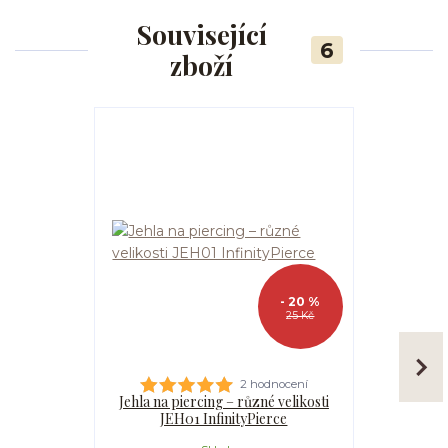
Související
6
zboží
- 20 %
25 Kč
2 hodnocení
Jehla na piercing – různé velikosti
Kanyla
JEH01 InfinityPierce
I