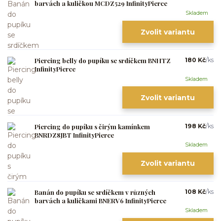
barvách a kuličkou MCDZ529 InfinityPierce
Skladem
Zvolit variantu
Piercing belly do pupíku se srdíčkem BNHTZ
180 Kč
/
ks
InfinityPierce
Skladem
Zvolit variantu
Piercing do pupíku s čirým kamínkem
198 Kč
/
ks
BNRDZ8JBT InfinityPierce
Skladem
Zvolit variantu
Banán do pupíku se srdíčkem v různých
108 Kč
/
ks
barvách a kuličkami BNERV6 InfinityPierce
Skladem