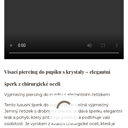
Visací piercing do pupíku s krystaly – elegantní
šperk z chirurgické oceli
Výjimečný piercing do pupíku s elegantním řetízkem
Tento luxusní šperk do pupíku je skutečně výjimečný.
Jemný řetízek s drobnými zirkony dodává šperku elegantní
lesk a pohyb, který přitahuje pohledy a podtrhuje vaši
osobitost. Je vyroben z kvalitní chirurgické oceli, která je