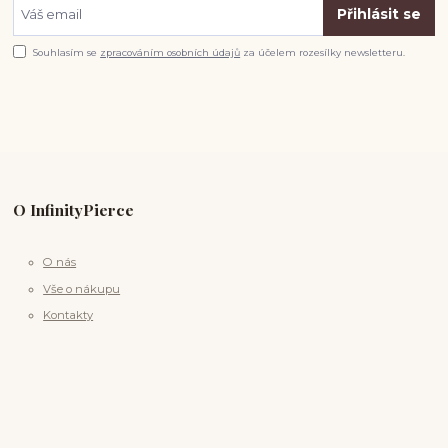
Přihlásit se
Souhlasím se
zpracováním osobních údajů
za účelem rozesílky newsletteru.
O InfinityPierce
O nás
Vše o nákupu
Kontakty