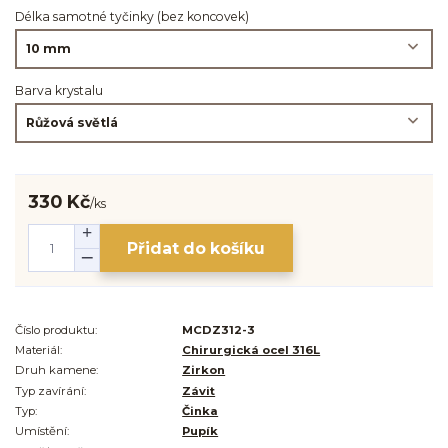
Délka samotné tyčinky (bez koncovek)
Barva krystalu
330 Kč
/
ks
Přidat do košíku
Číslo produktu:
MCDZ312-3
Materiál:
Chirurgická ocel 316L
Druh kamene:
Zirkon
Typ zavírání:
Závit
Typ:
Činka
Umístění:
Pupík