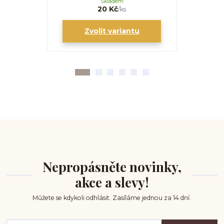
Skladem
20 Kč
/
ks
Zvolit variantu
Zv
Nepropásněte novinky,
akce a slevy!
Můžete se kdykoli odhlásit. Zasíláme jednou za 14 dní.