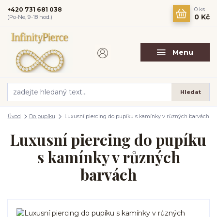
+420 731 681 038
0
ks
0 Kč
(Po-Ne, 9-18 hod.)
Menu
Hledat
Úvod
Do pupíku
Luxusní piercing do pupíku s kamínky v různých barvách
Luxusní piercing do pupíku
s kamínky v různých
barvách