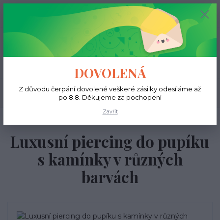
+420 731 681 038
0
ks
0 Kč
(Po-Ne, 9-18 hod.)
Menu
DOVOLENÁ
Z důvodu čerpání dovolené veškeré zásilky odesíláme až
Hledat
po 8.8. Děkujeme za pochopení
Zavřít
Úvod
Do pupíku
Luxusní piercing do pupíku s kamínky v různých barvách
Luxusní piercing do pupíku
s kamínky v různých
barvách