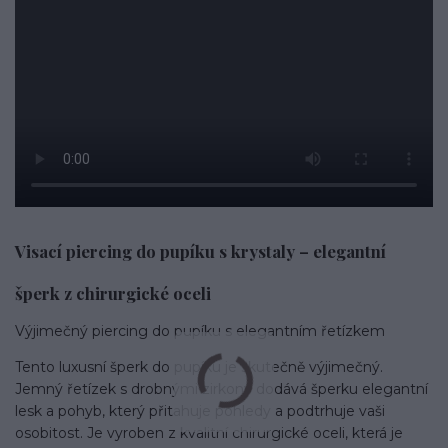
Visací piercing do pupíku s krystaly – elegantní
šperk z chirurgické oceli
Výjimečný piercing do pupíku s elegantním řetízkem
Tento luxusní šperk do pupíku je skutečně výjimečný.
Jemný řetízek s drobnými zirkony dodává šperku elegantní
lesk a pohyb, který přitahuje pohledy a podtrhuje vaši
osobitost. Je vyroben z kvalitní chirurgické oceli, která je