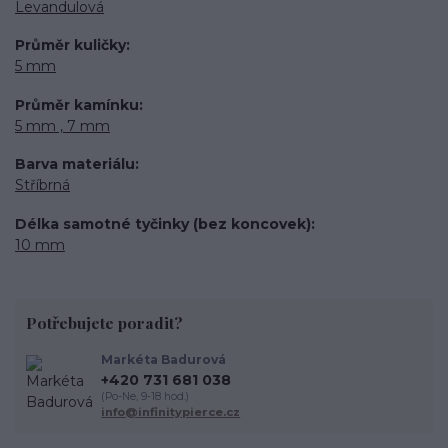
Levandulová
Průměr kuličky
5 mm
Průměr kamínku
5 mm , 7 mm
Barva materiálu
Stříbrná
Délka samotné tyčinky (bez koncovek)
10 mm
Potřebujete poradit?
Markéta Badurová
+420 731 681 038
(Po-Ne, 9-18 hod.)
info@infinitypierce.cz