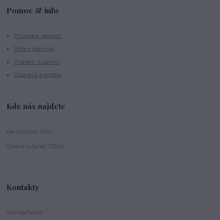
Pomoc & info
Průvodce velikostí
Péče o piercing
Vrácení & storno
Doprava a platba
Kde nás najdete
Na Olmovci 1454
Orlová Lutyně, 735 14
Kontakty
InfinityPierce