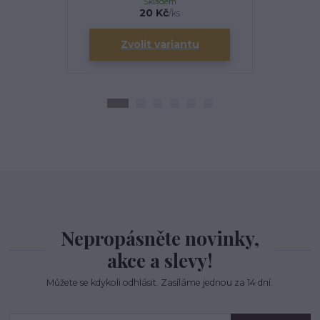
Skladem
20 Kč
/
ks
Zvolit variantu
Zv
Nepropásněte novinky,
akce a slevy!
Můžete se kdykoli odhlásit. Zasíláme jednou za 14 dní.