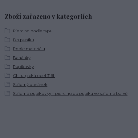
Zboží zařazeno v kategoriích
Piercing podle typu
Do pupíku
Podle materiálu
Banánky
Pupíkovky
Chirurgická ocel 316L
Stříbrný banánek
Stříbrné pupíkovky – piercing do pupíku ve stříbrné barvě