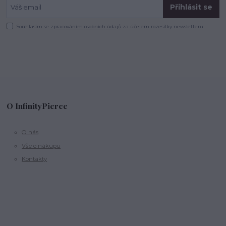
Přihlásit se
Souhlasím se
zpracováním osobních údajů
za účelem rozesílky newsletteru.
O InfinityPierce
O nás
Vše o nákupu
Kontakty