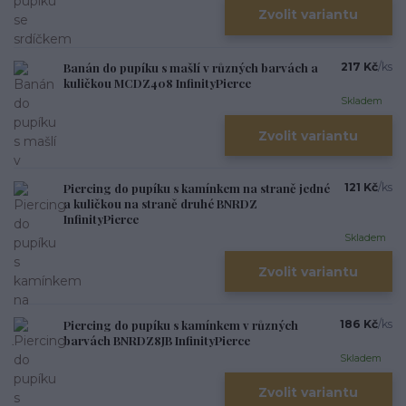
Zvolit variantu
Banán do pupíku s mašlí v různých barvách a
217 Kč
/
ks
kuličkou MCDZ408 InfinityPierce
Skladem
Zvolit variantu
Piercing do pupíku s kamínkem na straně jedné
121 Kč
/
ks
a kuličkou na straně druhé BNRDZ
InfinityPierce
Skladem
Zvolit variantu
Piercing do pupíku s kamínkem v různých
186 Kč
/
ks
barvách BNRDZ8JB InfinityPierce
Skladem
Zvolit variantu