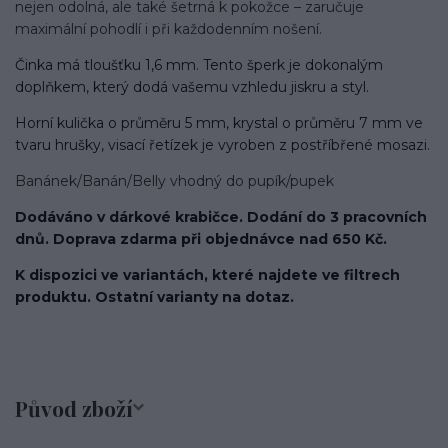
nejen odolná, ale také šetrná k pokožce – zaručuje
maximální pohodlí i při každodenním nošení.
Činka má tloušťku 1,6 mm. Tento šperk je dokonalým
doplňkem, který dodá vašemu vzhledu jiskru a styl.
Horní kulička o průměru 5 mm, krystal o průměru 7 mm ve
tvaru hrušky, visací řetízek je vyroben z postříbřené mosazi.
Banánek/Banán/Belly vhodný do pupík/pupek
Dodáváno v dárkové krabičce. Dodání do 3 pracovních
dnů. Doprava zdarma při objednávce nad 650 Kč.
K dispozici ve variantách, které najdete ve filtrech
produktu. Ostatní varianty na dotaz.
Původ zboží