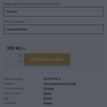
Délka samotné tyčinky (bez koncovek)
Barva krystalu
330 Kč
/
ks
Přidat do košíku
Číslo produktu:
MCDZ312-2
Materiál:
Chirurgická ocel 316L
Druh kamene:
Zirkon
Typ zavírání:
Závit
Typ:
Činka
Umístění:
Pupík