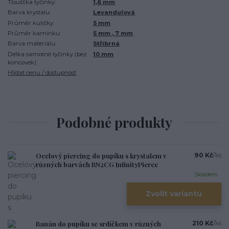
Tloušťka tyčinky:
1,6 mm
Barva krystalu:
Levandulová
Průměr kuličky:
5 mm
Průměr kamínku:
5 mm , 7 mm
Barva materiálu:
Stříbrná
Délka samotné tyčinky (bez
10 mm
koncovek):
Hlídat cenu / dostupnost
Podobné produkty
Ocelový piercing do pupíku s krystalem v
90 Kč
/
ks
různých barvách BN2CG InfinityPierce
Skladem
Zvolit variantu
Banán do pupíku se srdíčkem v různých
210 Kč
/
ks