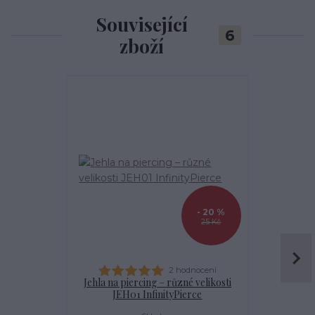
Související
6
zboží
- 20 %
25 Kč
2 hodnocení
Jehla na piercing – různé velikosti
Kanyla
JEH01 InfinityPierce
I