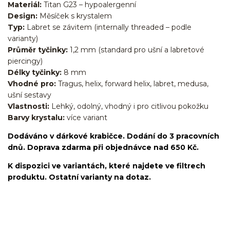
Materiál:
Titan G23 – hypoalergenní
Design:
Měsíček s krystalem
Typ:
Labret se závitem (internally threaded – podle
varianty)
Průměr tyčinky:
1,2 mm (standard pro ušní a labretové
piercingy)
Délky tyčinky:
8 mm
Vhodné pro:
Tragus, helix, forward helix, labret, medusa,
ušní sestavy
Vlastnosti:
Lehký, odolný, vhodný i pro citlivou pokožku
Barvy krystalu:
více variant
Dodáváno v dárkové krabičce. Dodání do 3 pracovních
dnů. Doprava zdarma při objednávce nad 650 Kč.
K dispozici ve variantách, které najdete ve filtrech
produktu. Ostatní varianty na dotaz.
Labret/labretka/flat back piercing/stříbrný/Do ucha/lobe/ušní
lalůček/helix/tragus/conch/forward helix/flat/do nosu/nostril/do
rtů/lower labret/madonna/angel bites/snake bites/spider of viper