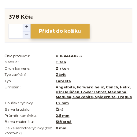
378 Kč
/
ks
Přidat do košíku
Číslo produktu:
UHERALA02-2
Materiál:
Titan
Druh kamene:
Zirkon
Typ zavírání:
Závit
Typ:
Labreta
Umístění:
Angelbite, Forward helix, Conch, Helix,
Ušní lalůček, Lower labret, Madonna,
Medusa, Snakebite, Spiderbite, Tragus
Tloušťka tyčinky:
1,2 mm
Barva krystalu:
Čirá
Průměr kamínku:
2,5 mm
Barva materiálu:
Stříbrná
Délka samotné tyčinky (bez
8 mm
koncovek):