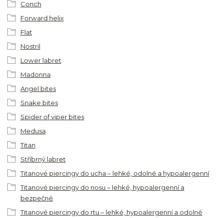
Conch
Forward helix
Flat
Nostril
Lower labret
Madonna
Angel bites
Snake bites
Spider of viper bites
Medusa
Titan
Stříbrný labret
Titanové piercingy do ucha – lehké, odolné a hypoalergenní
Titanové piercingy do nosu – lehké, hypoalergenní a
bezpečné
Titanové piercingy do rtu – lehké, hypoalergenní a odolné