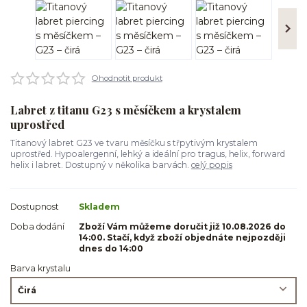
Ohodnotit produkt
Labret z titanu G23 s měsíčkem a krystalem
uprostřed
Titanový labret G23 ve tvaru měsíčku s třpytivým krystalem
uprostřed. Hypoalergenní, lehký a ideální pro tragus, helix, forward
helix i labret. Dostupný v několika barvách.
celý popis
Dostupnost
Skladem
Doba dodání
Zboží Vám můžeme doručit již 10.08.2026 do
14:00. Stačí, když zboží objednáte nejpozději
dnes do 14:00
Barva krystalu