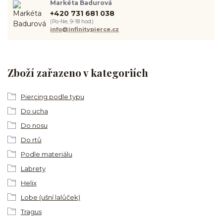
Markéta Badurová
+420 731 681 038
(Po-Ne, 9-18 hod.)
info@infinitypierce.cz
Zboží zařazeno v kategoriích
Piercing podle typu
Do ucha
Do nosu
Do rtů
Podle materiálu
Labrety
Helix
Lobe (ušní lalůček)
Tragus