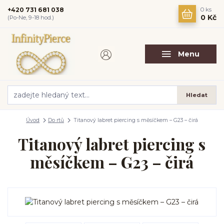
+420 731 681 038
0
ks
0 Kč
(Po-Ne, 9-18 hod.)
Menu
Hledat
Úvod
Do rtů
Titanový labret piercing s měsíčkem – G23 – čirá
Titanový labret piercing s
měsíčkem – G23 – čirá