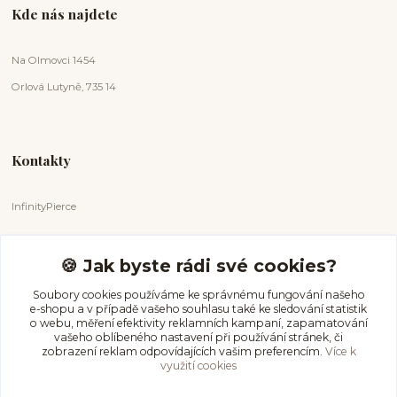
Kde nás najdete
Na Olmovci 1454
Orlová Lutyně, 735 14
Kontakty
InfinityPierce
Markéta Badurová
+420 731 681 038
🍪 Jak byste rádi své cookies?
(Po-Ne, 9-18 hod.)
Soubory cookies používáme ke správnému fungování našeho
e-shopu a v případě vašeho souhlasu také ke sledování statistik
info@infinitypierce.cz
o webu, měření efektivity reklamních kampaní, zapamatování
vašeho oblíbeného nastavení při používání stránek, či
zobrazení reklam odpovídajících vašim preferencím.
Více k
využití cookies