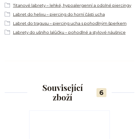
Titanové labrety – lehké, hypoalergenní a odolné piercingy
Labret do helixu – piercing do horní části ucha
Labret do tragusu – piercing ucha s pohodlným šperkem
Labrety do ušního lalůčku – pohodlné a stylové náušnice
Související
6
zboží