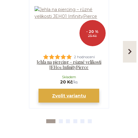
- 20 %
25 Kč
2 hodnocení
Jehla na piercing – různé velikosti
Kanyla
JEH01 InfinityPierce
I
Skladem
20 Kč
/
ks
Zvolit variantu
Zv