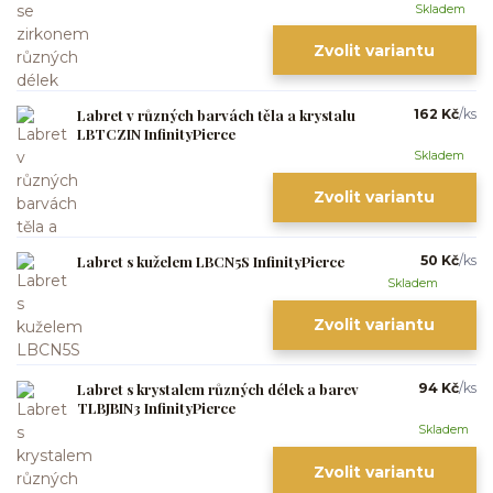
Skladem
Zvolit variantu
Labret v různých barvách těla a krystalu
162 Kč
/
ks
LBTCZIN InfinityPierce
Skladem
Zvolit variantu
Labret s kuželem LBCN5S InfinityPierce
50 Kč
/
ks
Skladem
Zvolit variantu
Labret s krystalem různých délek a barev
94 Kč
/
ks
TLBJBIN3 InfinityPierce
Skladem
Zvolit variantu