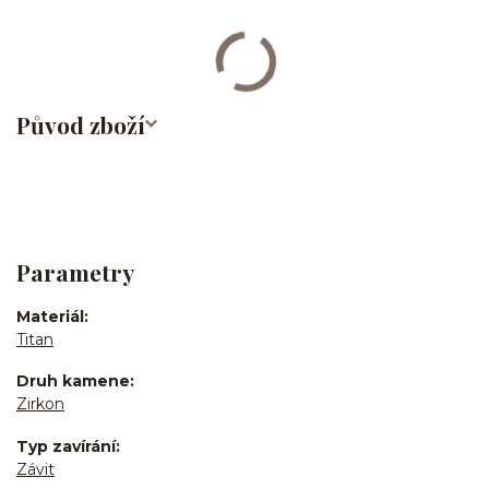
bites/medusa/titan/G23
Původ zboží
Parametry
Materiál
Titan
Druh kamene
Zirkon
Typ zavírání
Závit