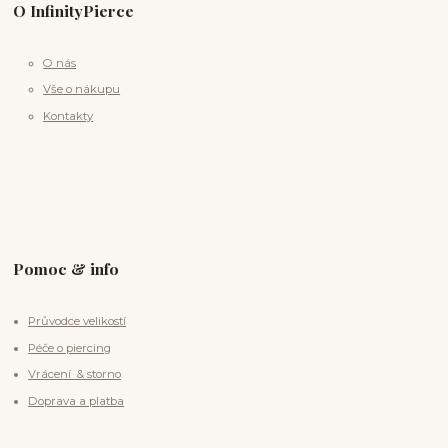
O InfinityPierce
O nás
Vše o nákupu
Kontakty
Pomoc & info
Průvodce velikostí
Péče o piercing
Vrácení & storno
Doprava a platba