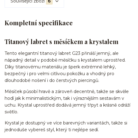
Související zboží
6
Kompletní specifikace
Titanový labret s měsíčkem a krystalem
Tento elegantní titanový labret G23 přináší jemný, ale
nápadný detail v podobě měsíčku s krystalem uprostřed.
Díky titanovému materiálu je šperk extrémně lehký,
bezpečný i pro velmi citlivou pokožku a vhodný pro
dlouhodobé nošení i do čerstvých piercingů.
Měsíček působí hravě a zároveň decentně, takže se skvěle
hodí jak k minimalistickým, tak i výraznějším sestavám v
uchu. Krystal uprostřed dodává jemný třpyt a krásně odráží
světlo.
Krystal je dostupný ve více barevných variantách, takže si
jednoduše vybereš styl, který ti nejlépe sedí.