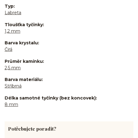
Typ
Labreta
Tloušťka tyčinky
1,2 mm
Barva krystalu
Čirá
Průměr kamínku
2,5 mm
Barva materiálu
Stříbrná
Délka samotné tyčinky (bez koncovek)
8 mm
Potřebujete poradit?