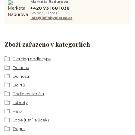
Markéta Badurová
+420 731 681 038
(Po-Ne, 9-18 hod.)
info@infinitypierce.cz
Zboží zařazeno v kategoriích
Piercing podle typu
Do ucha
Do nosu
Do rtů
Podle materiálu
Labrety
Helix
Lobe (ušní lalůček)
Tragus