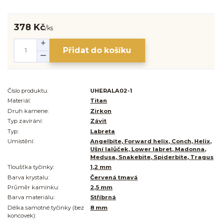
378 Kč
/
ks
Přidat do košíku
Číslo produktu:
UHERALA02-1
Materiál:
Titan
Druh kamene:
Zirkon
Typ zavírání:
Závit
Typ:
Labreta
Umístění:
Angelbite, Forward helix, Conch, Helix,
Ušní lalůček, Lower labret, Madonna,
Medusa, Snakebite, Spiderbite, Tragus
Tloušťka tyčinky:
1,2 mm
Barva krystalu:
Červená tmavá
Průměr kamínku:
2,5 mm
Barva materiálu:
Stříbrná
Délka samotné tyčinky (bez
8 mm
koncovek):