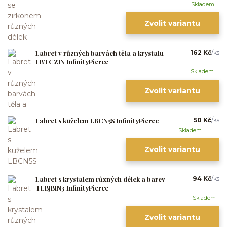
Skladem
Zvolit variantu
Labret v různých barvách těla a krystalu
162 Kč
/
ks
LBTCZIN InfinityPierce
Skladem
Zvolit variantu
Labret s kuželem LBCN5S InfinityPierce
50 Kč
/
ks
Skladem
Zvolit variantu
Labret s krystalem různých délek a barev
94 Kč
/
ks
TLBJBIN3 InfinityPierce
Skladem
Zvolit variantu