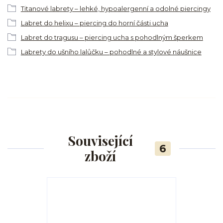
Titanové labrety – lehké, hypoalergenní a odolné piercingy
Labret do helixu – piercing do horní části ucha
Labret do tragusu – piercing ucha s pohodlným šperkem
Labrety do ušního lalůčku – pohodlné a stylové náušnice
Související
6
zboží