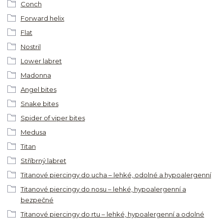
Conch
Forward helix
Flat
Nostril
Lower labret
Madonna
Angel bites
Snake bites
Spider of viper bites
Medusa
Titan
Stříbrný labret
Titanové piercingy do ucha – lehké, odolné a hypoalergenní
Titanové piercingy do nosu – lehké, hypoalergenní a
bezpečné
Titanové piercingy do rtu – lehké, hypoalergenní a odolné