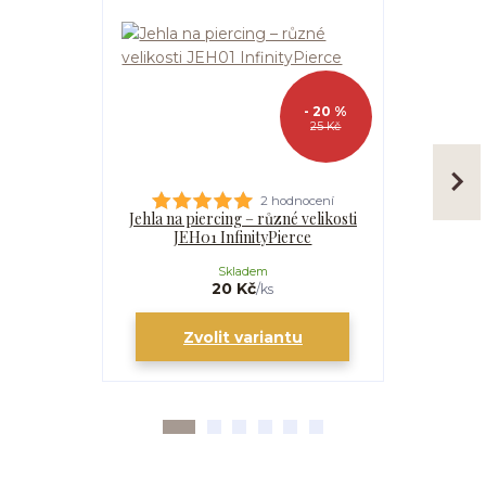
- 20 %
25 Kč
2 hodnocení
Jehla na piercing – různé velikosti
Kanyla
JEH01 InfinityPierce
I
Skladem
20 Kč
/
ks
Zvolit variantu
Zv