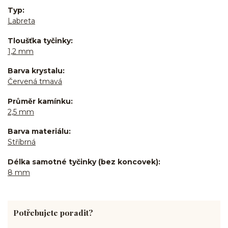
Typ
Labreta
Tloušťka tyčinky
1,2 mm
Barva krystalu
Červená tmavá
Průměr kamínku
2,5 mm
Barva materiálu
Stříbrná
Délka samotné tyčinky (bez koncovek)
8 mm
Potřebujete poradit?