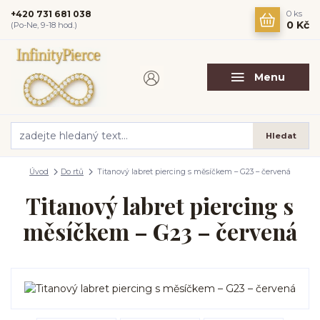
+420 731 681 038
0
ks
0 Kč
(Po-Ne, 9-18 hod.)
Menu
Hledat
Úvod
Do rtů
Titanový labret piercing s měsíčkem – G23 – červená
Titanový labret piercing s
měsíčkem – G23 – červená