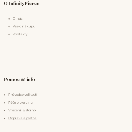
O InfinityPierce
O nás
Vše o nákupu
Kontakty
Pomoc & info
Průvodce velikostí
Péče o piercing
Vrácení & storno
Doprava a platba