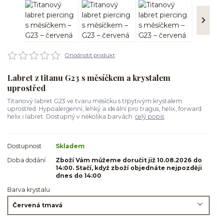
Ohodnotit produkt
Labret z titanu G23 s měsíčkem a krystalem
uprostřed
Titanový labret G23 ve tvaru měsíčku s třpytivým krystalem
uprostřed. Hypoalergenní, lehký a ideální pro tragus, helix, forward
helix i labret. Dostupný v několika barvách.
celý popis
Dostupnost
Skladem
Doba dodání
Zboží Vám můžeme doručit již 10.08.2026 do
14:00. Stačí, když zboží objednáte nejpozději
dnes do 14:00
Barva krystalu