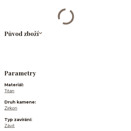
bites/medusa/titan/G23
Původ zboží
Parametry
Materiál
Titan
Druh kamene
Zirkon
Typ zavírání
Závit