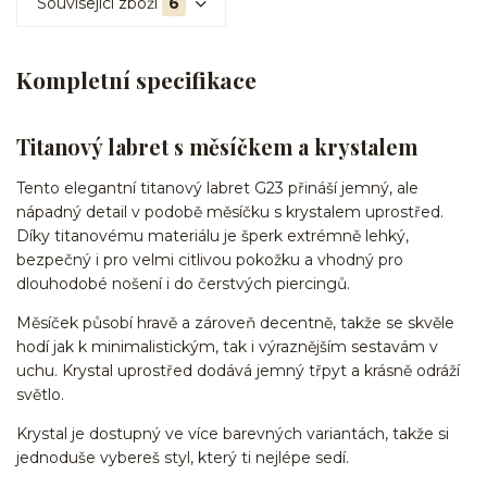
Související zboží
6
Kompletní specifikace
Titanový labret s měsíčkem a krystalem
Tento elegantní titanový labret G23 přináší jemný, ale
nápadný detail v podobě měsíčku s krystalem uprostřed.
Díky titanovému materiálu je šperk extrémně lehký,
bezpečný i pro velmi citlivou pokožku a vhodný pro
dlouhodobé nošení i do čerstvých piercingů.
Měsíček působí hravě a zároveň decentně, takže se skvěle
hodí jak k minimalistickým, tak i výraznějším sestavám v
uchu. Krystal uprostřed dodává jemný třpyt a krásně odráží
světlo.
Krystal je dostupný ve více barevných variantách, takže si
jednoduše vybereš styl, který ti nejlépe sedí.