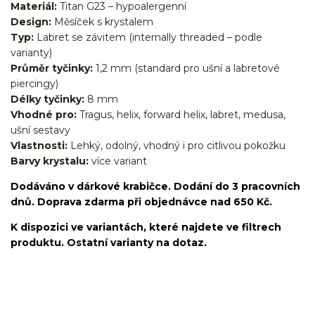
Materiál:
Titan G23 – hypoalergenní
Design:
Měsíček s krystalem
Typ:
Labret se závitem (internally threaded – podle
varianty)
Průměr tyčinky:
1,2 mm (standard pro ušní a labretové
piercingy)
Délky tyčinky:
8 mm
Vhodné pro:
Tragus, helix, forward helix, labret, medusa,
ušní sestavy
Vlastnosti:
Lehký, odolný, vhodný i pro citlivou pokožku
Barvy krystalu:
více variant
Dodáváno v dárkové krabičce. Dodání do 3 pracovních
dnů. Doprava zdarma při objednávce nad 650 Kč.
K dispozici ve variantách, které najdete ve filtrech
produktu. Ostatní varianty na dotaz.
Labret/labretka/flat back piercing/stříbrný/Do ucha/lobe/ušní
lalůček/helix/tragus/conch/forward helix/flat/do nosu/nostril/do
rtů/lower labret/madonna/angel bites/snake bites/spider of viper