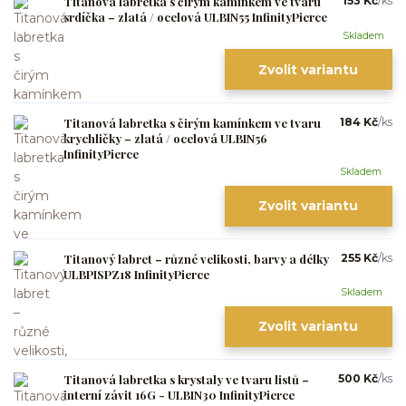
Titanová labretka s čirým kamínkem ve tvaru
153 Kč
/
ks
srdíčka – zlatá / ocelová ULBIN55 InfinityPierce
Skladem
Zvolit variantu
Titanová labretka s čirým kamínkem ve tvaru
184 Kč
/
ks
krychličky – zlatá / ocelová ULBIN56
InfinityPierce
Skladem
Zvolit variantu
Titanový labret – různé velikosti, barvy a délky
255 Kč
/
ks
ULBPISPZ18 InfinityPierce
Skladem
Zvolit variantu
Titanová labretka s krystaly ve tvaru listů –
500 Kč
/
ks
interní závit 16G - ULBIN30 InfinityPierce