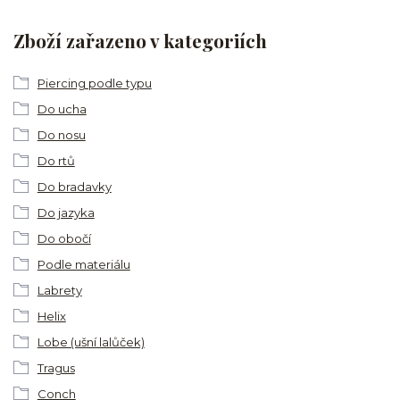
Zboží zařazeno v kategoriích
Piercing podle typu
Do ucha
Do nosu
Do rtů
Do bradavky
Do jazyka
Do obočí
Podle materiálu
Labrety
Helix
Lobe (ušní lalůček)
Tragus
Conch