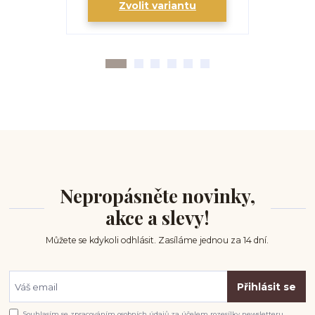
Zvolit variantu
Zv
Nepropásněte novinky,
akce a slevy!
Můžete se kdykoli odhlásit. Zasíláme jednou za 14 dní.
Přihlásit se
Souhlasím se
zpracováním osobních údajů
za účelem rozesílky newsletteru.