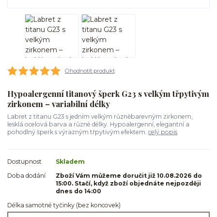
Ohodnotit produkt
Hypoalergenní titanový šperk G23 s velkým třpytivým
zirkonem – variabilní délky
Labret z titanu G23 s jedním velkým různěbarevným zirkonem,
lesklá ocelová barva a různé délky. Hypoalergenní, elegantní a
pohodlný šperk s výrazným třpytivým efektem.
celý popis
Dostupnost
Skladem
Doba dodání
Zboží Vám můžeme doručit již 10.08.2026 do
15:00. Stačí, když zboží objednáte nejpozději
dnes do 14:00
Délka samotné tyčinky (bez koncovek)