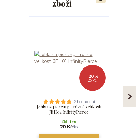
zboží
- 20 %
25 Kč
2 hodnocení
Jehla na piercing – různé velikosti
Kanyla
JEH01 InfinityPierce
I
Skladem
20 Kč
/
ks