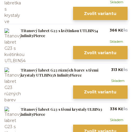
Skladem
Zvolit variantu
Titanový labret G23 s květinkou UTLBIN54
366 Kč
/
ks
InfinityPierce
Skladem
Zvolit variantu
Titanový labret G23 různých barev s třemi
313 Kč
/
ks
krystaly UTLBIN13S InfinityPierce
Skladem
Zvolit variantu
Titanový labret G23 s třemi krystaly ULBIN13
336 Kč
/
ks
InfinityPierce
Skladem
Zvolit variantu