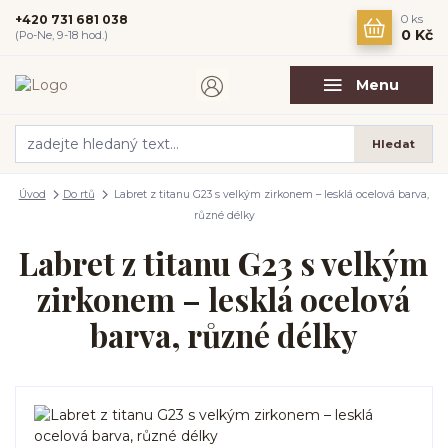
+420 731 681 038
0
ks
0 Kč
(Po-Ne, 9-18 hod.)
Menu
Hledat
Úvod
Do rtů
Labret z titanu G23 s velkým zirkonem – lesklá ocelová barva,
různé délky
Labret z titanu G23 s velkým
zirkonem – lesklá ocelová
barva, různé délky