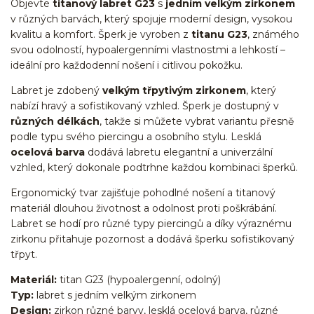
Objevte
titanový labret G23
s
jedním velkým zirkonem
v různých barvách, který spojuje moderní design, vysokou
kvalitu a komfort. Šperk je vyroben z
titanu G23
, známého
svou odolností, hypoalergenními vlastnostmi a lehkostí –
ideální pro každodenní nošení i citlivou pokožku.
Labret je zdobený
velkým třpytivým zirkonem
, který
nabízí hravý a sofistikovaný vzhled. Šperk je dostupný v
různých délkách
, takže si můžete vybrat variantu přesně
podle typu svého piercingu a osobního stylu. Lesklá
ocelová barva
dodává labretu elegantní a univerzální
vzhled, který dokonale podtrhne každou kombinaci šperků.
Ergonomický tvar zajišťuje pohodlné nošení a titanový
materiál dlouhou životnost a odolnost proti poškrábání.
Labret se hodí pro různé typy piercingů a díky výraznému
zirkonu přitahuje pozornost a dodává šperku sofistikovaný
třpyt.
Materiál:
titan G23 (hypoalergenní, odolný)
Typ:
labret s jedním velkým zirkonem
Design:
zirkon různé barvy, lesklá ocelová barva, různé