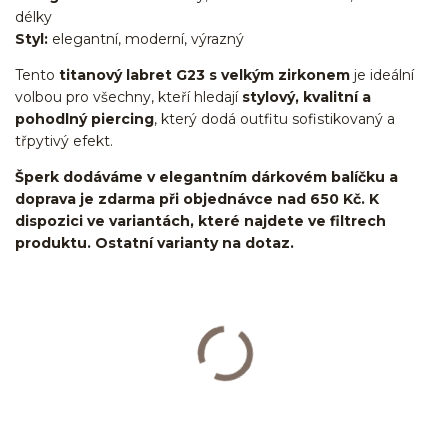
délky
Styl:
elegantní, moderní, výrazný
Tento
titanový labret G23 s velkým zirkonem
je ideální
volbou pro všechny, kteří hledají
stylový, kvalitní a
pohodlný piercing
, který dodá outfitu sofistikovaný a
třpytivý efekt.
Šperk dodáváme v elegantním dárkovém balíčku a
doprava je zdarma při objednávce nad 650 Kč. K
dispozici ve variantách, které najdete ve filtrech
produktu. Ostatní varianty na dotaz.
Labret/labretka/flat back piercing/stříbrný/Do ucha/lobe/ušní
lalůček/helix/tragus/conch/forward helix/flat/do nosu/nostril/do
rtů/lower labret/madonna/angel bites/snake bites/spider of viper
bites/medusa/titan/G23