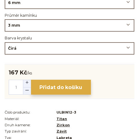
Průměr kamínku
Barva krystalu
167 Kč
/
ks
Přidat do košíku
Číslo produktu:
ULBIN12-3
Materiál:
Titan
Druh kamene:
Zirkon
Typ zavírání:
Závit
Typ:
Labreta