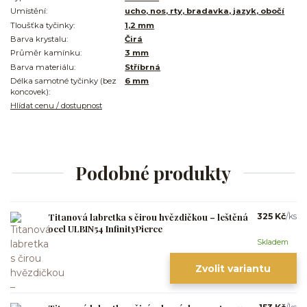
Umístění:
ucho, nos, rty, bradavka, jazyk, obočí
Tloušťka tyčinky:
1,2 mm
Barva krystalu:
Čirá
Průměr kamínku:
3 mm
Barva materiálu:
Stříbrná
Délka samotné tyčinky (bez
6 mm
koncovek):
Hlídat cenu / dostupnost
Podobné produkty
Titanová labretka s čirou hvězdičkou – leštěná
325 Kč
/
ks
ocel ULBIN54 InfinityPierce
Skladem
Zvolit variantu