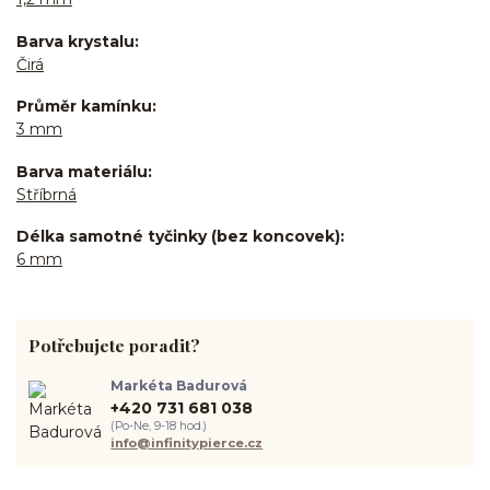
Barva krystalu
Čirá
Průměr kamínku
3 mm
Barva materiálu
Stříbrná
Délka samotné tyčinky (bez koncovek)
6 mm
Potřebujete poradit?
Markéta Badurová
+420 731 681 038
(Po-Ne, 9-18 hod.)
info@infinitypierce.cz