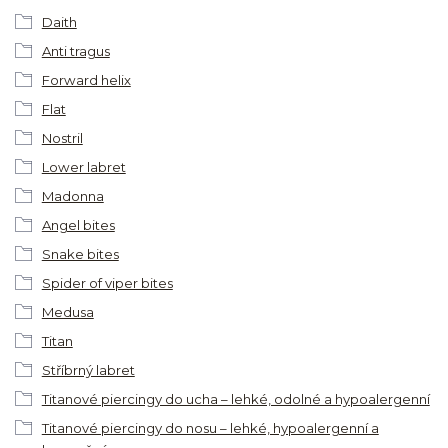
Daith
Anti tragus
Forward helix
Flat
Nostril
Lower labret
Madonna
Angel bites
Snake bites
Spider of viper bites
Medusa
Titan
Stříbrný labret
Titanové piercingy do ucha – lehké, odolné a hypoalergenní
Titanové piercingy do nosu – lehké, hypoalergenní a