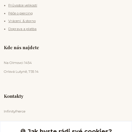
Průvodce velikostí
Péče o piercing
Vrácení & storno
Doprava a platba
Kde nás najdete
Na Olmovci 1454
Orlová Lutyně, 735 14
Kontakty
InfinityPierce
Markéta Badurová
+420 731 681 038
🍪 Jak byste rádi své cookies?