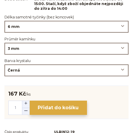
15:00. Stačí, když zboží objednáte nejpozději
do zítra do 14:00
Délka samotné tyčinky (bez koncovek)
Průměr kamínku
Barva krystalu
167 Kč
/
ks
Přidat do košíku
Číslo produktu:
ULBIN12-19