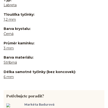
Typ
Labreta
Tloušťka tyčinky
1,2 mm
Barva krystalu
Černá
Průměr kamínku
3 mm
Barva materiálu
Stříbrná
Délka samotné tyčinky (bez koncovek)
6 mm
Potřebujete poradit?
Markéta Badurová