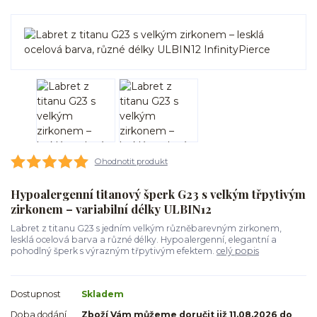
Ohodnotit produkt
Hypoalergenní titanový šperk G23 s velkým třpytivým
zirkonem – variabilní délky ULBIN12
Labret z titanu G23 s jedním velkým různěbarevným zirkonem,
lesklá ocelová barva a různé délky. Hypoalergenní, elegantní a
pohodlný šperk s výrazným třpytivým efektem.
celý popis
Dostupnost
Skladem
Doba dodání
Zboží Vám můžeme doručit již 11.08.2026 do