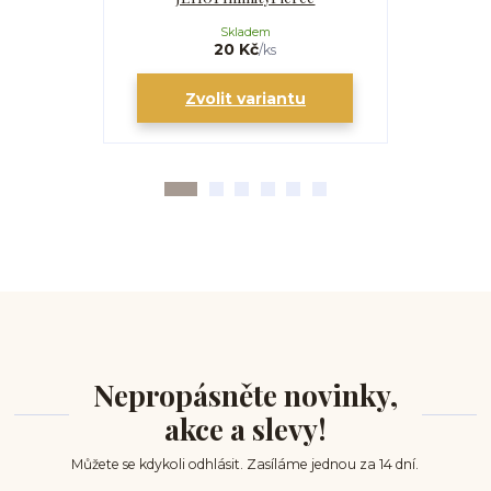
Skladem
20 Kč
/
ks
Zvolit variantu
Zv
Nepropásněte novinky,
akce a slevy!
Můžete se kdykoli odhlásit. Zasíláme jednou za 14 dní.