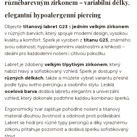
různěbarevným zirkonem – variabilní délky,
elegantní hypoalergenní piercing
Objevte
titanový labret G23
s
jedním velkým zirkonem
v různých barvách, který spojuje moderní design, vysokou
kvalitu a komfort. Šperk je vyroben z
titanu G23
, známého
svou odolností, hypoalergenními vlastnostmi a lehkostí –
ideální pro každodenní nošení i citlivou pokožku.
Labret je zdobený
velkým třpytivým zirkonem
, který
nabízí hravý a sofistikovaný vzhled. Šperk je dostupný v
různých délkách
, takže si můžete vybrat variantu přesně
podle typu svého piercingu a osobního stylu. Lesklá
ocelová barva
dodává labretu elegantní a univerzální
vzhled, který dokonale podtrhne každou kombinaci šperků.
Ergonomický tvar zajišťuje pohodlné nošení a titanový
materiál dlouhou životnost a odolnost proti poškrábání.
Labret se hodí pro různé typy piercingů a díky výraznému
zirkonu přitahuje pozornost a dodává šperku sofistikovaný
třpyt.