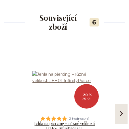
Související
6
zboží
- 20 %
25 Kč
2 hodnocení
Jehla na piercing – různé velikosti
Kanyla
JEH01 InfinityPierce
I