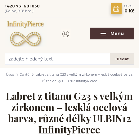
+420 731 681 038
0
ks
0 Kč
(Po-Ne, 9-18 hod.)
Menu
Hledat
Úvod
Do rtů
Labret z titanu G23 s velkým zirkonem – lesklá ocelová barva,
různé délky ULBIN12 InfinityPierce
Labret z titanu G23 s velkým
zirkonem – lesklá ocelová
barva, různé délky ULBIN12
InfinityPierce