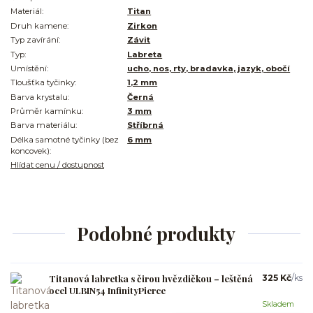
Materiál:
Titan
Druh kamene:
Zirkon
Typ zavírání:
Závit
Typ:
Labreta
Umístění:
ucho, nos, rty, bradavka, jazyk, obočí
Tloušťka tyčinky:
1,2 mm
Barva krystalu:
Černá
Průměr kamínku:
3 mm
Barva materiálu:
Stříbrná
Délka samotné tyčinky (bez
6 mm
koncovek):
Hlídat cenu / dostupnost
Podobné produkty
Titanová labretka s čirou hvězdičkou – leštěná
325 Kč
/
ks
ocel ULBIN54 InfinityPierce
Skladem