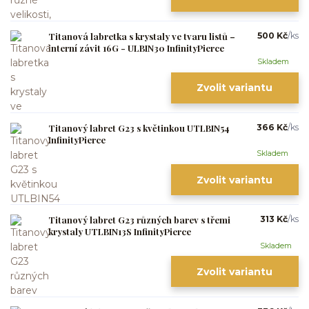
Titanová labretka s krystaly ve tvaru listů –
500 Kč
/
ks
interní závit 16G - ULBIN30 InfinityPierce
Skladem
Zvolit variantu
Titanový labret G23 s květinkou UTLBIN54
366 Kč
/
ks
InfinityPierce
Skladem
Zvolit variantu
Titanový labret G23 různých barev s třemi
313 Kč
/
ks
krystaly UTLBIN13S InfinityPierce
Skladem
Zvolit variantu