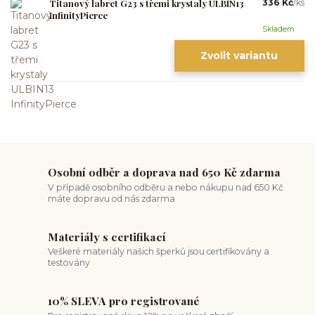
Titanový labret G23 s třemi krystaly ULBIN13
336 Kč
/
ks
InfinityPierce
Skladem
Zvolit variantu
Osobní odběr a doprava nad 650 Kč zdarma
V případě osobního odběru a nebo nákupu nad 650 Kč
máte dopravu od nás zdarma
Materiály s certifikací
Veškeré materiály našich šperků jsou certifikovány a
testovány
10% SLEVA pro registrované