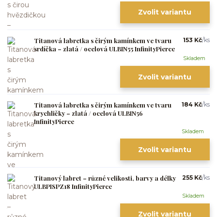
Zvolit variantu
Titanová labretka s čirým kamínkem ve tvaru
153 Kč
/
ks
srdíčka – zlatá / ocelová ULBIN55 InfinityPierce
Skladem
Zvolit variantu
Titanová labretka s čirým kamínkem ve tvaru
184 Kč
/
ks
krychličky – zlatá / ocelová ULBIN56
InfinityPierce
Skladem
Zvolit variantu
Titanový labret – různé velikosti, barvy a délky
255 Kč
/
ks
ULBPISPZ18 InfinityPierce
Skladem
Zvolit variantu