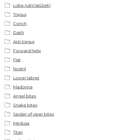
Lobe (ušní lalůček)
Tragus
Conch
Daith
Anti tragus
Forward helix
Flat
Nostril
Lower labret
Madonna
Angel bites
Snake bites
Spider of viper bites
Medusa
Titan