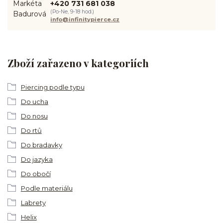
+420 731 681 038
(Po-Ne, 9-18 hod.)
info@infinitypierce.cz
Zboží zařazeno v kategoriích
Piercing podle typu
Do ucha
Do nosu
Do rtů
Do bradavky
Do jazyka
Do obočí
Podle materiálu
Labrety
Helix