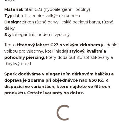
Materiál:
titan G23 (hypoalergenní, odolný)
Typ:
labret s jedním velkým zirkonem
Design:
zirkon různé barvy, lesklá ocelová barva, různé
délky
Styl:
elegantní, moderní, výrazný
Tento
titanový labret G23 s velkým zirkonem
je ideální
volbou pro všechny, kteří hledají
stylový, kvalitní a
pohodlný piercing
, který dodá outfitu sofistikovaný a
třpytivý efekt.
Šperk dodáváme v elegantním dárkovém balíčku a
doprava je zdarma při objednávce nad 650 Kč. K
dispozici ve variantách, které najdete ve filtrech
produktu. Ostatní varianty na dotaz.
Labret/labretka/flat back piercing/stříbrný/Do ucha/lobe/ušní
lalůček/helix/tragus/conch/forward helix/flat/do nosu/nostril/do
rtů/lower labret/madonna/angel bites/snake bites/spider of viper
bites/medusa/titan/G23