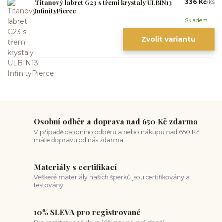
Titanový labret G23 s třemi krystaly ULBIN13
336 Kč
/
ks
InfinityPierce
Skladem
Zvolit variantu
Osobní odběr a doprava nad 650 Kč zdarma
V případě osobního odběru a nebo nákupu nad 650 Kč
máte dopravu od nás zdarma
Materiály s certifikací
Veškeré materiály našich šperků jsou certifikovány a
testovány
10% SLEVA pro registrované