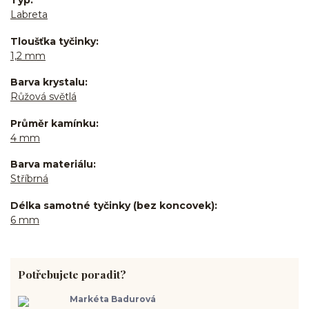
Typ
Labreta
Tloušťka tyčinky
1,2 mm
Barva krystalu
Růžová světlá
Průměr kamínku
4 mm
Barva materiálu
Stříbrná
Délka samotné tyčinky (bez koncovek)
6 mm
Potřebujete poradit?
Markéta Badurová