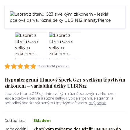
Ohodnotit produkt
Hypoalergenní titanový šperk G23 s velkým třpytivým
zirkonem – variabilní délky ULBIN12
Labret z titanu G23 s jedním velkým různěbarevným zirkonem,
lesklá ocelová barva a různé délky. Hypoalergenní, elegantní a
pohodlný šperk s výrazným třpytivým efektem.
celý popis
Dostupnost
Skladem
Doba dodání
Zboží Vám můžeme doručit již 10.08.2026 do