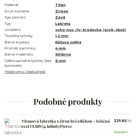
Materiál:
Titan
Druh kamene:
Zirkon
Typ zavírání:
Závit
Typ:
Labreta
Umístění:
ucho, nos, rty, bradavka, jazyk, obočí
Tloušťka tyčinky:
1,2 mm
Barva krystalu:
Růžová světlá
Průměr kamínku:
4 mm
Barva materiálu:
Stříbrná
Délka samotné tyčinky (bez
6 mm
koncovek):
Hlídat cenu / dostupnost
Podobné produkty
Titanová labretka s čirou hvězdičkou – leštěná
325 Kč
/
ks
ocel ULBIN54 InfinityPierce
Skladem