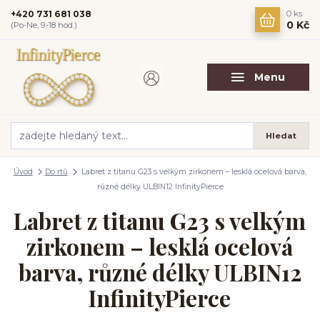
+420 731 681 038
0
ks
0 Kč
(Po-Ne, 9-18 hod.)
Menu
Hledat
Úvod
Do rtů
Labret z titanu G23 s velkým zirkonem – lesklá ocelová barva,
různé délky ULBIN12 InfinityPierce
Labret z titanu G23 s velkým
zirkonem – lesklá ocelová
barva, různé délky ULBIN12
InfinityPierce