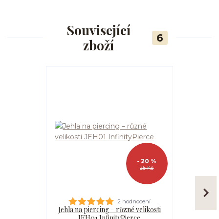
Související
6
zboží
- 20 %
25 Kč
2 hodnocení
Jehla na piercing – různé velikosti
Kanyla
JEH01 InfinityPierce
I