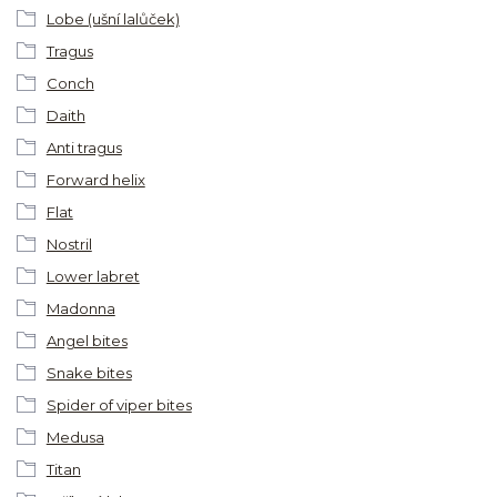
Lobe (ušní lalůček)
Tragus
Conch
Daith
Anti tragus
Forward helix
Flat
Nostril
Lower labret
Madonna
Angel bites
Snake bites
Spider of viper bites
Medusa
Titan