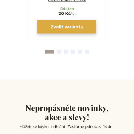
Skladem
20 Kč
/
ks
Zvolit variantu
Zv
Nepropásněte novinky,
akce a slevy!
Můžete se kdykoli odhlásit. Zasíláme jednou za 14 dní.