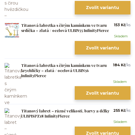
Zvolit variantu
Titanová labretka s čirým kamínkem ve tvaru
153 Kč
/
ks
srdíčka – zlatá / ocelová ULBIN55 InfinityPierce
Skladem
Zvolit variantu
Titanová labretka s čirým kamínkem ve tvaru
184 Kč
/
ks
krychličky – zlatá / ocelová ULBIN56
InfinityPierce
Skladem
Zvolit variantu
Titanový labret – různé velikosti, barvy a délky
255 Kč
/
ks
ULBPISPZ18 InfinityPierce
Skladem
Zvolit variantu