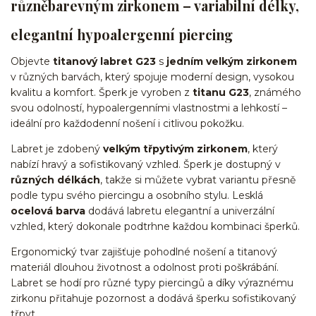
různěbarevným zirkonem – variabilní délky,
elegantní hypoalergenní piercing
Objevte
titanový labret G23
s
jedním velkým zirkonem
v různých barvách, který spojuje moderní design, vysokou
kvalitu a komfort. Šperk je vyroben z
titanu G23
, známého
svou odolností, hypoalergenními vlastnostmi a lehkostí –
ideální pro každodenní nošení i citlivou pokožku.
Labret je zdobený
velkým třpytivým zirkonem
, který
nabízí hravý a sofistikovaný vzhled. Šperk je dostupný v
různých délkách
, takže si můžete vybrat variantu přesně
podle typu svého piercingu a osobního stylu. Lesklá
ocelová barva
dodává labretu elegantní a univerzální
vzhled, který dokonale podtrhne každou kombinaci šperků.
Ergonomický tvar zajišťuje pohodlné nošení a titanový
materiál dlouhou životnost a odolnost proti poškrábání.
Labret se hodí pro různé typy piercingů a díky výraznému
zirkonu přitahuje pozornost a dodává šperku sofistikovaný
třpyt.