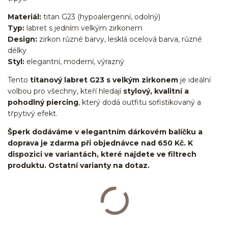
Materiál:
titan G23 (hypoalergenní, odolný)
Typ:
labret s jedním velkým zirkonem
Design:
zirkon různé barvy, lesklá ocelová barva, různé
délky
Styl:
elegantní, moderní, výrazný
Tento
titanový labret G23 s velkým zirkonem
je ideální
volbou pro všechny, kteří hledají
stylový, kvalitní a
pohodlný piercing
, který dodá outfitu sofistikovaný a
třpytivý efekt.
Šperk dodáváme v elegantním dárkovém balíčku a
doprava je zdarma při objednávce nad 650 Kč. K
dispozici ve variantách, které najdete ve filtrech
produktu. Ostatní varianty na dotaz.
Labret/labretka/flat back piercing/stříbrný/Do ucha/lobe/ušní
lalůček/helix/tragus/conch/forward helix/flat/do nosu/nostril/do
rtů/lower labret/madonna/angel bites/snake bites/spider of viper
bites/medusa/titan/G23