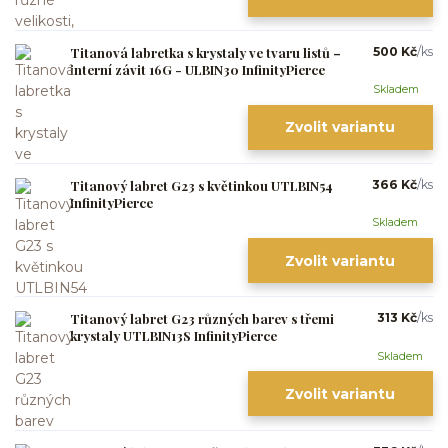
Titanová labretka s krystaly ve tvaru listů –
500 Kč
/
ks
interní závit 16G - ULBIN30 InfinityPierce
Skladem
Zvolit variantu
Titanový labret G23 s květinkou UTLBIN54
366 Kč
/
ks
InfinityPierce
Skladem
Zvolit variantu
Titanový labret G23 různých barev s třemi
313 Kč
/
ks
krystaly UTLBIN13S InfinityPierce
Skladem
Zvolit variantu