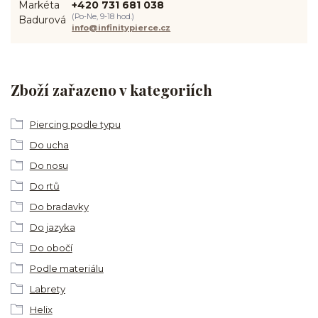
+420 731 681 038
(Po-Ne, 9-18 hod.)
info@infinitypierce.cz
Zboží zařazeno v kategoriích
Piercing podle typu
Do ucha
Do nosu
Do rtů
Do bradavky
Do jazyka
Do obočí
Podle materiálu
Labrety
Helix