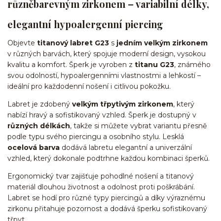
různěbarevným zirkonem – variabilní délky,
elegantní hypoalergenní piercing
Objevte
titanový labret G23
s
jedním velkým zirkonem
v různých barvách, který spojuje moderní design, vysokou
kvalitu a komfort. Šperk je vyroben z
titanu G23
, známého
svou odolností, hypoalergenními vlastnostmi a lehkostí –
ideální pro každodenní nošení i citlivou pokožku.
Labret je zdobený
velkým třpytivým zirkonem
, který
nabízí hravý a sofistikovaný vzhled. Šperk je dostupný v
různých délkách
, takže si můžete vybrat variantu přesně
podle typu svého piercingu a osobního stylu. Lesklá
ocelová barva
dodává labretu elegantní a univerzální
vzhled, který dokonale podtrhne každou kombinaci šperků.
Ergonomický tvar zajišťuje pohodlné nošení a titanový
materiál dlouhou životnost a odolnost proti poškrábání.
Labret se hodí pro různé typy piercingů a díky výraznému
zirkonu přitahuje pozornost a dodává šperku sofistikovaný
třpyt.