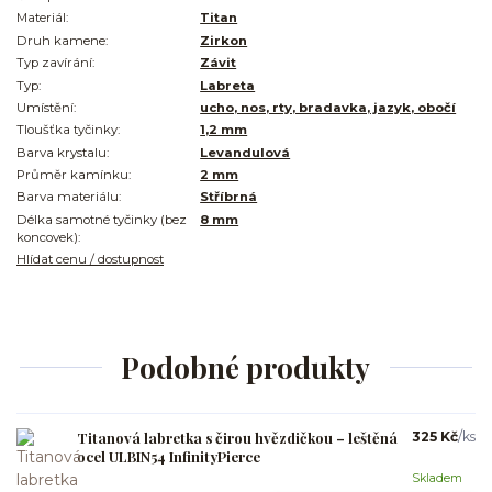
Materiál:
Titan
Druh kamene:
Zirkon
Typ zavírání:
Závit
Typ:
Labreta
Umístění:
ucho, nos, rty, bradavka, jazyk, obočí
Tloušťka tyčinky:
1,2 mm
Barva krystalu:
Levandulová
Průměr kamínku:
2 mm
Barva materiálu:
Stříbrná
Délka samotné tyčinky (bez
8 mm
koncovek):
Hlídat cenu / dostupnost
Podobné produkty
Titanová labretka s čirou hvězdičkou – leštěná
325 Kč
/
ks
ocel ULBIN54 InfinityPierce
Skladem