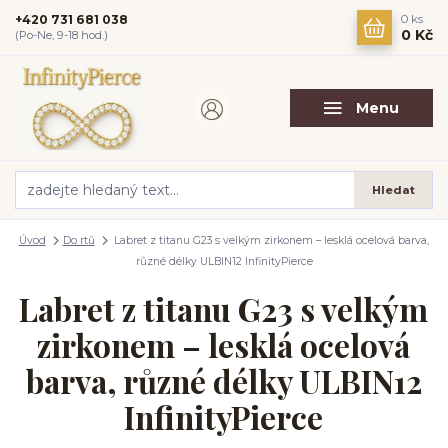
+420 731 681 038
0
ks
0 Kč
(Po-Ne, 9-18 hod.)
Menu
Hledat
Úvod
Do rtů
Labret z titanu G23 s velkým zirkonem – lesklá ocelová barva,
různé délky ULBIN12 InfinityPierce
Labret z titanu G23 s velkým
zirkonem – lesklá ocelová
barva, různé délky ULBIN12
InfinityPierce