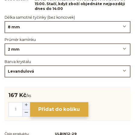
15:00. Stačí, když zboží objednáte nejpozději
dnes do 14:00
Délka samotné tyčinky (bez koncovek)
Průměr kamínku
Barva krystalu
167 Kč
/
ks
Přidat do košíku
Číslo produktu:
ULBIN12-29