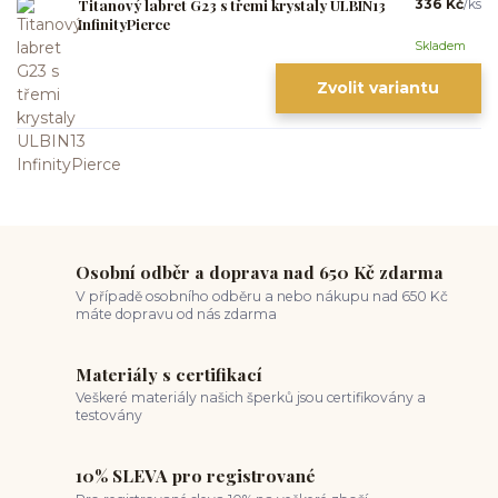
Titanový labret G23 s třemi krystaly ULBIN13
336 Kč
/
ks
InfinityPierce
Skladem
Zvolit variantu
Osobní odběr a doprava nad 650 Kč zdarma
V případě osobního odběru a nebo nákupu nad 650 Kč
máte dopravu od nás zdarma
Materiály s certifikací
Veškeré materiály našich šperků jsou certifikovány a
testovány
10% SLEVA pro registrované