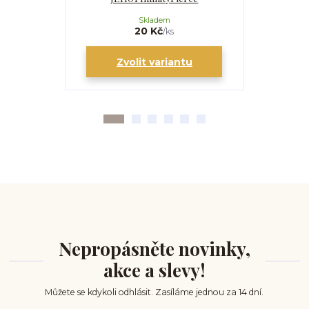
Skladem
20 Kč
/
ks
Zvolit variantu
Zv
Nepropásněte novinky,
akce a slevy!
Můžete se kdykoli odhlásit. Zasíláme jednou za 14 dní.