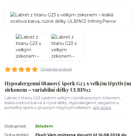
Ohodnotit produkt
Hypoalergenní titanový šperk G23 s velkým třpytivým
zirkonem – variabilní délky ULBIN12
Labret z titanu G23 s jedním velkým různěbarevným zirkonem,
lesklá ocelová barva a různé délky. Hypoalergenní, elegantní a
pohodlný šperk s výrazným třpytivým efektem.
celý popis
Dostupnost
Skladem
Doba dodání
Zboží Vám můžeme doručit již 10.08.2026 do