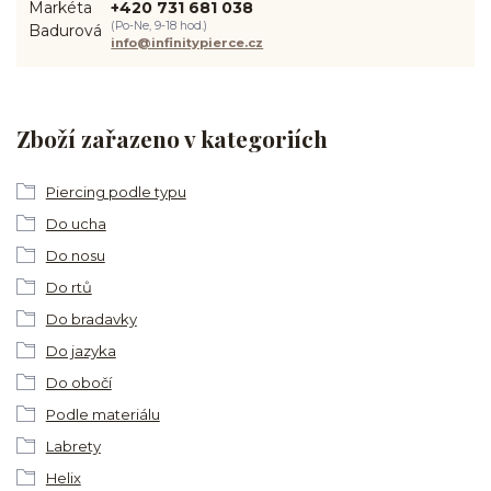
+420 731 681 038
(Po-Ne, 9-18 hod.)
info@infinitypierce.cz
Zboží zařazeno v kategoriích
Piercing podle typu
Do ucha
Do nosu
Do rtů
Do bradavky
Do jazyka
Do obočí
Podle materiálu
Labrety
Helix