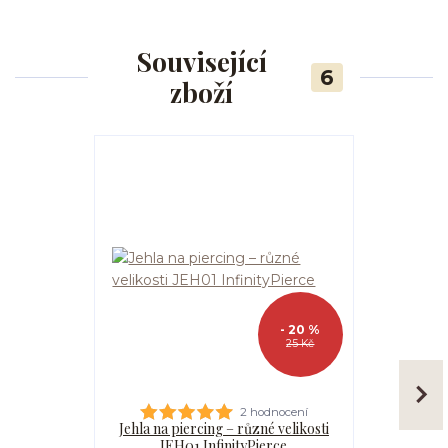
Související
6
zboží
- 20 %
25 Kč
2 hodnocení
Jehla na piercing – různé velikosti
Kanyla
JEH01 InfinityPierce
I