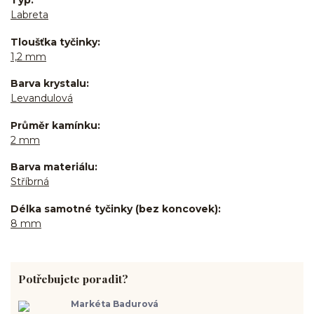
Typ
Labreta
Tloušťka tyčinky
1,2 mm
Barva krystalu
Levandulová
Průměr kamínku
2 mm
Barva materiálu
Stříbrná
Délka samotné tyčinky (bez koncovek)
8 mm
Potřebujete poradit?
Markéta Badurová