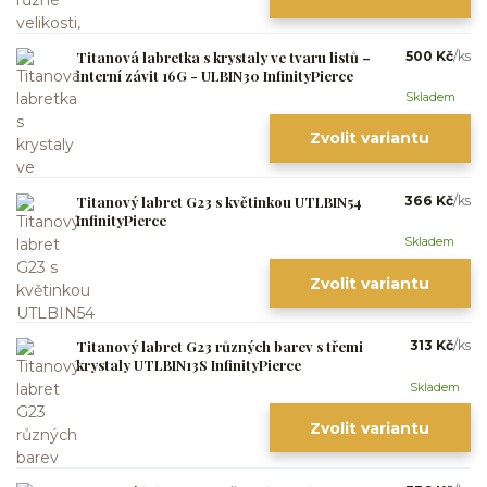
Titanová labretka s krystaly ve tvaru listů –
500 Kč
/
ks
interní závit 16G - ULBIN30 InfinityPierce
Skladem
Zvolit variantu
Titanový labret G23 s květinkou UTLBIN54
366 Kč
/
ks
InfinityPierce
Skladem
Zvolit variantu
Titanový labret G23 různých barev s třemi
313 Kč
/
ks
krystaly UTLBIN13S InfinityPierce
Skladem
Zvolit variantu