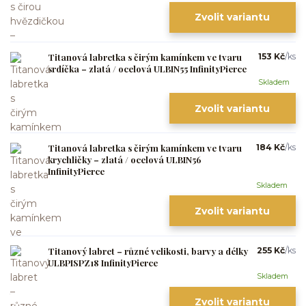
Zvolit variantu
Titanová labretka s čirým kamínkem ve tvaru
153 Kč
/
ks
srdíčka – zlatá / ocelová ULBIN55 InfinityPierce
Skladem
Zvolit variantu
Titanová labretka s čirým kamínkem ve tvaru
184 Kč
/
ks
krychličky – zlatá / ocelová ULBIN56
InfinityPierce
Skladem
Zvolit variantu
Titanový labret – různé velikosti, barvy a délky
255 Kč
/
ks
ULBPISPZ18 InfinityPierce
Skladem
Zvolit variantu