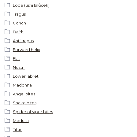
Lobe (ušní lalůček)
Tragus
Conch
Daith
Anti tragus
Forward helix
Flat
Nostril
Lower labret
Madonna
Angel bites
Snake bites
Spider of viper bites
Medusa
Titan