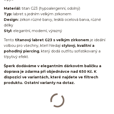
Materiál:
titan G23 (hypoalergenní, odolný)
Typ:
labret s jedním velkým zirkonem
Design:
zirkon různé barvy, lesklá ocelová barva, různé
délky
Styl:
elegantní, moderní, výrazný
Tento
titanový labret G23 s velkým zirkonem
je ideální
volbou pro všechny, kteří hledají
stylový, kvalitní a
pohodlný piercing
, který dodá outfitu sofistikovaný a
třpytivý efekt.
Šperk dodáváme v elegantním dárkovém balíčku a
doprava je zdarma při objednávce nad 650 Kč. K
dispozici ve variantách, které najdete ve filtrech
produktu. Ostatní varianty na dotaz.
Labret/labretka/flat back piercing/stříbrný/Do ucha/lobe/ušní
lalůček/helix/tragus/conch/forward helix/flat/do nosu/nostril/do
rtů/lower labret/madonna/angel bites/snake bites/spider of viper
bites/medusa/titan/G23