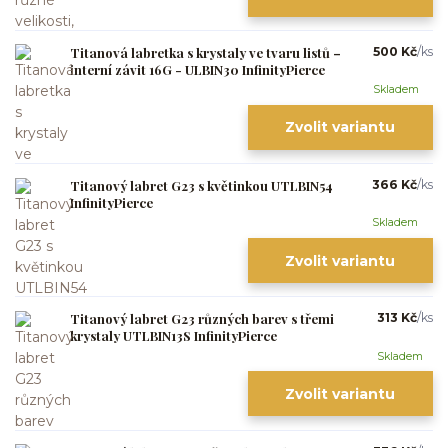
Titanová labretka s krystaly ve tvaru listů –
500 Kč
/
ks
interní závit 16G - ULBIN30 InfinityPierce
Skladem
Zvolit variantu
Titanový labret G23 s květinkou UTLBIN54
366 Kč
/
ks
InfinityPierce
Skladem
Zvolit variantu
Titanový labret G23 různých barev s třemi
313 Kč
/
ks
krystaly UTLBIN13S InfinityPierce
Skladem
Zvolit variantu