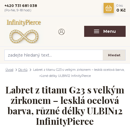
+420 731 681 038
0
ks
0 Kč
(Po-Ne, 9-18 hod.)
Menu
Hledat
Úvod
Do rtů
Labret z titanu G23 s velkým zirkonem – lesklá ocelová barva,
různé délky ULBIN12 InfinityPierce
Labret z titanu G23 s velkým
zirkonem – lesklá ocelová
barva, různé délky ULBIN12
InfinityPierce