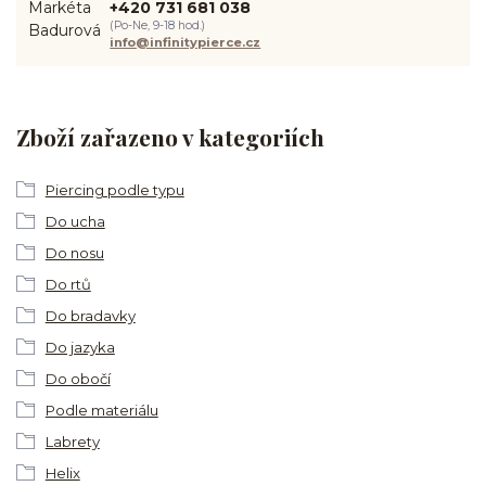
+420 731 681 038
(Po-Ne, 9-18 hod.)
info@infinitypierce.cz
Zboží zařazeno v kategoriích
Piercing podle typu
Do ucha
Do nosu
Do rtů
Do bradavky
Do jazyka
Do obočí
Podle materiálu
Labrety
Helix