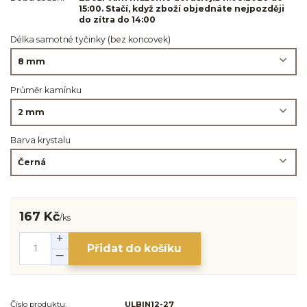
15:00. Stačí, když zboží objednáte nejpozději
do zítra do 14:00
Délka samotné tyčinky (bez koncovek)
Průměr kamínku
Barva krystalu
167 Kč
/
ks
Přidat do košíku
Číslo produktu:
ULBIN12-27