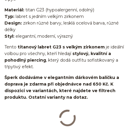
Materiál:
titan G23 (hypoalergenní, odolný)
Typ:
labret s jedním velkým zirkonem
Design:
zirkon různé barvy, lesklá ocelová barva, různé
délky
Styl:
elegantní, moderní, výrazný
Tento
titanový labret G23 s velkým zirkonem
je ideální
volbou pro všechny, kteří hledají
stylový, kvalitní a
pohodlný piercing
, který dodá outfitu sofistikovaný a
třpytivý efekt.
Šperk dodáváme v elegantním dárkovém balíčku a
doprava je zdarma při objednávce nad 650 Kč. K
dispozici ve variantách, které najdete ve filtrech
produktu. Ostatní varianty na dotaz.
Labret/labretka/flat back piercing/stříbrný/Do ucha/lobe/ušní
lalůček/helix/tragus/conch/forward helix/flat/do nosu/nostril/do
rtů/lower labret/madonna/angel bites/snake bites/spider of viper
bites/medusa/titan/G23