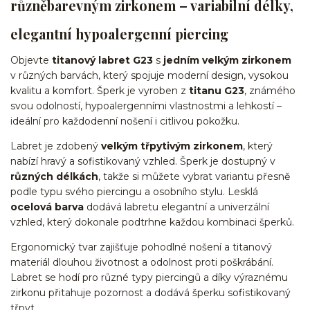
různěbarevným zirkonem – variabilní délky,
elegantní hypoalergenní piercing
Objevte
titanový labret G23
s
jedním velkým zirkonem
v různých barvách, který spojuje moderní design, vysokou
kvalitu a komfort. Šperk je vyroben z
titanu G23
, známého
svou odolností, hypoalergenními vlastnostmi a lehkostí –
ideální pro každodenní nošení i citlivou pokožku.
Labret je zdobený
velkým třpytivým zirkonem
, který
nabízí hravý a sofistikovaný vzhled. Šperk je dostupný v
různých délkách
, takže si můžete vybrat variantu přesně
podle typu svého piercingu a osobního stylu. Lesklá
ocelová barva
dodává labretu elegantní a univerzální
vzhled, který dokonale podtrhne každou kombinaci šperků.
Ergonomický tvar zajišťuje pohodlné nošení a titanový
materiál dlouhou životnost a odolnost proti poškrábání.
Labret se hodí pro různé typy piercingů a díky výraznému
zirkonu přitahuje pozornost a dodává šperku sofistikovaný
třpyt.