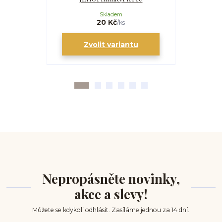
Skladem
20 Kč
/
ks
Zvolit variantu
Zv
Nepropásněte novinky,
akce a slevy!
Můžete se kdykoli odhlásit. Zasíláme jednou za 14 dní.