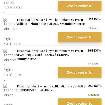
Zvolit variantu
Titanová labretka s čirým kamínkem ve tvaru
153 Kč
/
ks
srdíčka – zlatá / ocelová ULBIN55 InfinityPierce
Skladem
Zvolit variantu
Titanová labretka s čirým kamínkem ve tvaru
184 Kč
/
ks
krychličky – zlatá / ocelová ULBIN56
InfinityPierce
Skladem
Zvolit variantu
Titanový labret – různé velikosti, barvy a délky
255 Kč
/
ks
ULBPISPZ18 InfinityPierce
Skladem
Zvolit variantu