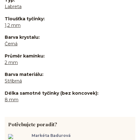
Typ
Labreta
Tloušťka tyčinky
1,2 mm
Barva krystalu
Černá
Průměr kamínku
2 mm
Barva materiálu
Stříbrná
Délka samotné tyčinky (bez koncovek)
8 mm
Potřebujete poradit?
Markéta Badurová