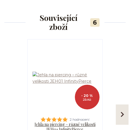
Související
6
zboží
- 20 %
25 Kč
2 hodnocení
Jehla na piercing – různé velikosti
Kanyla
JEH01 InfinityPierce
I