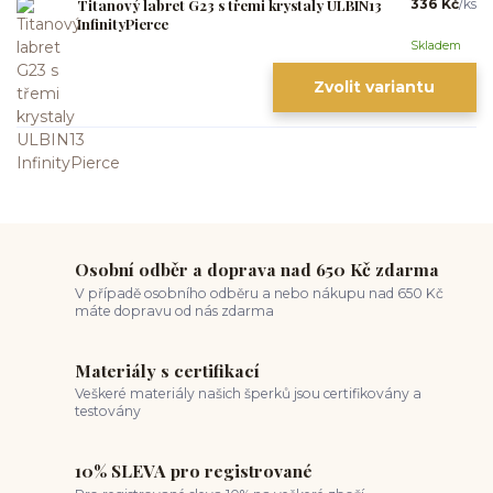
Titanový labret G23 s třemi krystaly ULBIN13
336 Kč
/
ks
InfinityPierce
Skladem
Zvolit variantu
Osobní odběr a doprava nad 650 Kč zdarma
V případě osobního odběru a nebo nákupu nad 650 Kč
máte dopravu od nás zdarma
Materiály s certifikací
Veškeré materiály našich šperků jsou certifikovány a
testovány
10% SLEVA pro registrované