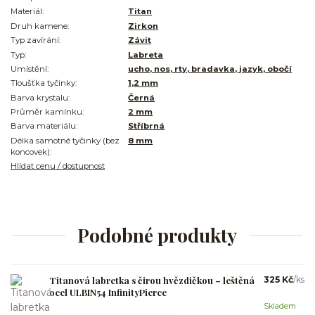
Materiál:
Titan
Druh kamene:
Zirkon
Typ zavírání:
Závit
Typ:
Labreta
Umístění:
ucho, nos, rty, bradavka, jazyk, obočí
Tloušťka tyčinky:
1,2 mm
Barva krystalu:
Černá
Průměr kamínku:
2 mm
Barva materiálu:
Stříbrná
Délka samotné tyčinky (bez
8 mm
koncovek):
Hlídat cenu / dostupnost
Podobné produkty
Titanová labretka s čirou hvězdičkou – leštěná
325 Kč
/
ks
ocel ULBIN54 InfinityPierce
Skladem