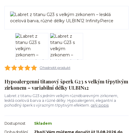
Ohodnotit produkt
Hypoalergenní titanový šperk G23 s velkým třpytivým
zirkonem – variabilní délky ULBIN12
Labret z titanu G23 s jedním velkým různěbarevným zirkonem,
lesklá ocelová barva a různé délky. Hypoalergenní, elegantní a
pohodlný šperk s výrazným třpytivým efektem.
celý popis
Dostupnost
Skladem
Doba dodání
Zboží Vám můžeme doručit již 11.08.2026 do