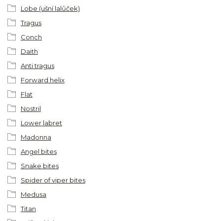
Lobe (ušní lalůček)
Tragus
Conch
Daith
Anti tragus
Forward helix
Flat
Nostril
Lower labret
Madonna
Angel bites
Snake bites
Spider of viper bites
Medusa
Titan