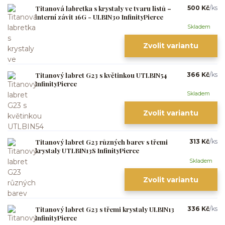
Titanová labretka s krystaly ve tvaru listů –
500 Kč
/
ks
interní závit 16G - ULBIN30 InfinityPierce
Skladem
Zvolit variantu
Titanový labret G23 s květinkou UTLBIN54
366 Kč
/
ks
InfinityPierce
Skladem
Zvolit variantu
Titanový labret G23 různých barev s třemi
313 Kč
/
ks
krystaly UTLBIN13S InfinityPierce
Skladem
Zvolit variantu
Titanový labret G23 s třemi krystaly ULBIN13
336 Kč
/
ks
InfinityPierce