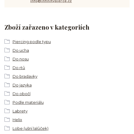
info@infinitypierce.cz
Zboží zařazeno v kategoriích
Piercing podle typu
Do ucha
Do nosu
Do rtů
Do bradavky
Do jazyka
Do obočí
Podle materiálu
Labrety
Helix
Lobe (ušní lalůček)