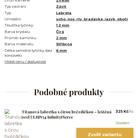
Druh kamene:
Zirkon
Typ zavírání:
Závit
Typ:
Labreta
Umístění:
ucho, nos, rty, bradavka, jazyk, obočí
Tloušťka tyčinky:
1,2 mm
Barva krystalu:
Čirá
Průměr kamínku:
2 mm
Barva materiálu:
Stříbrná
Délka samotné tyčinky (bez
6 mm
koncovek):
Hlídat cenu / dostupnost
Podobné produkty
Titanová labretka s čirou hvězdičkou – leštěná
325 Kč
/
ks
ocel ULBIN54 InfinityPierce
Skladem
Zvolit variantu