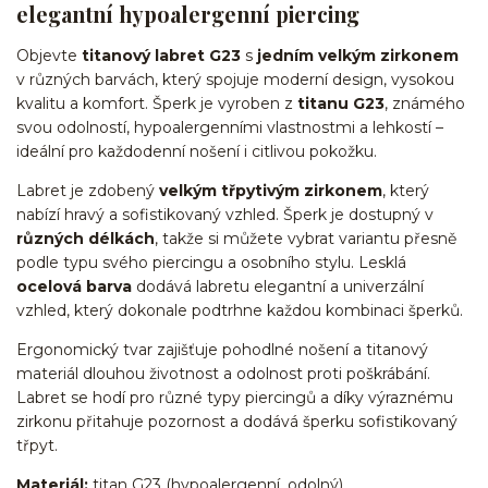
elegantní hypoalergenní piercing
Objevte
titanový labret G23
s
jedním velkým zirkonem
v různých barvách, který spojuje moderní design, vysokou
kvalitu a komfort. Šperk je vyroben z
titanu G23
, známého
svou odolností, hypoalergenními vlastnostmi a lehkostí –
ideální pro každodenní nošení i citlivou pokožku.
Labret je zdobený
velkým třpytivým zirkonem
, který
nabízí hravý a sofistikovaný vzhled. Šperk je dostupný v
různých délkách
, takže si můžete vybrat variantu přesně
podle typu svého piercingu a osobního stylu. Lesklá
ocelová barva
dodává labretu elegantní a univerzální
vzhled, který dokonale podtrhne každou kombinaci šperků.
Ergonomický tvar zajišťuje pohodlné nošení a titanový
materiál dlouhou životnost a odolnost proti poškrábání.
Labret se hodí pro různé typy piercingů a díky výraznému
zirkonu přitahuje pozornost a dodává šperku sofistikovaný
třpyt.
Materiál:
titan G23 (hypoalergenní, odolný)