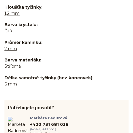
Tloušťka tyčinky
1,2 mm
Barva krystalu
Čirá
Průměr kamínku
2 mm
Barva materiálu
Stříbrná
Délka samotné tyčinky (bez koncovek)
6 mm
Potřebujete poradit?
Markéta Badurová
+420 731 681 038
(Po-Ne, 9-18 hod.)