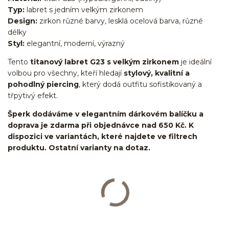
Typ:
labret s jedním velkým zirkonem
Design:
zirkon různé barvy, lesklá ocelová barva, různé
délky
Styl:
elegantní, moderní, výrazný
Tento
titanový labret G23 s velkým zirkonem
je ideální
volbou pro všechny, kteří hledají
stylový, kvalitní a
pohodlný piercing
, který dodá outfitu sofistikovaný a
třpytivý efekt.
Šperk dodáváme v elegantním dárkovém balíčku a
doprava je zdarma při objednávce nad 650 Kč. K
dispozici ve variantách, které najdete ve filtrech
produktu. Ostatní varianty na dotaz.
Labret/labretka/flat back piercing/stříbrný/Do ucha/lobe/ušní
lalůček/helix/tragus/conch/forward helix/flat/do nosu/nostril/do
rtů/lower labret/madonna/angel bites/snake bites/spider of viper
bites/medusa/titan/G23