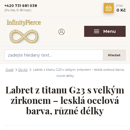
+420 731 681 038
0
ks
0 Kč
(Po-Ne, 9-18 hod.)
Menu
Hledat
Úvod
Do rtů
Labret z titanu G23 s velkým zirkonem – lesklá ocelová barva,
různé délky
Labret z titanu G23 s velkým
zirkonem – lesklá ocelová
barva, různé délky