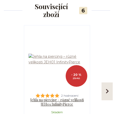
Související
6
zboží
- 20 %
25 Kč
2 hodnocení
Jehla na piercing – různé velikosti
Kanyla
JEH01 InfinityPierce
I
Skladem