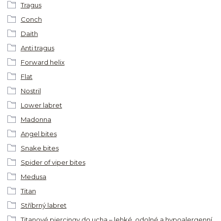
Tragus
Conch
Daith
Anti tragus
Forward helix
Flat
Nostril
Lower labret
Madonna
Angel bites
Snake bites
Spider of viper bites
Medusa
Titan
Stříbrný labret
Titanové piercingy do ucha – lehké, odolné a hypoalergenní