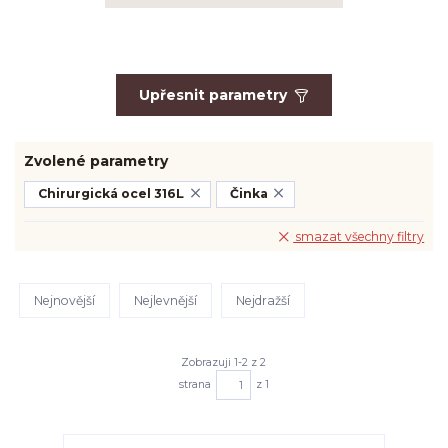
Upřesnit parametry
Zvolené parametry
Chirurgická ocel 316L
Činka
smazat všechny filtry
Nejnovější
Nejlevnější
Nejdražší
Zobrazuji 1-2 z 2
strana
z 1