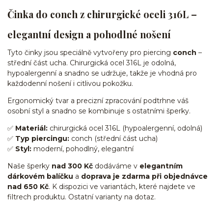
Činka do conch z chirurgické oceli 316L –
elegantní design a pohodlné nošení
Tyto činky jsou speciálně vytvořeny pro piercing
conch
–
střední část ucha. Chirurgická ocel 316L je odolná,
hypoalergenní a snadno se udržuje, takže je vhodná pro
každodenní nošení i citlivou pokožku.
Ergonomický tvar a precizní zpracování podtrhne váš
osobní styl a snadno se kombinuje s ostatními šperky.
✅
Materiál:
chirurgická ocel 316L (hypoalergenní, odolná)
✅
Typ piercingu:
conch (střední část ucha)
✅
Styl:
moderní, pohodlný, elegantní
Naše šperky
nad 300 Kč
dodáváme v
elegantním
dárkovém balíčku
a
doprava je zdarma při objednávce
nad 650 Kč
. K dispozici ve variantách, které najdete ve
filtrech produktu. Ostatní varianty na dotaz.