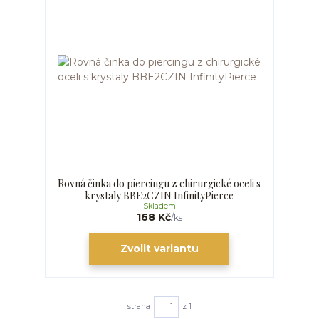
Rovná činka do piercingu z chirurgické oceli s
krystaly BBE2CZIN InfinityPierce
Skladem
168 Kč
/
ks
Zvolit variantu
strana
z 1