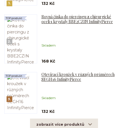
132 Kč
1.
Rovná činka do piercingu z chirurgické
TOP produkt
oceli s krystaly BBE2CZIN InfinityPierce
2.
Skladem
168 Kč
Otevírací kroužek v různých průměrech
TOP produkt
SEGH16 InfinityPierce
Skladem
3.
132 Kč
zobrazit více produktů