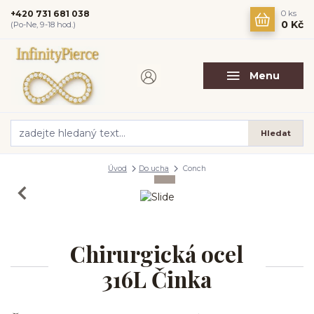
+420 731 681 038
0
ks
0 Kč
(Po-Ne, 9-18 hod.)
Menu
Hledat
Úvod
Do ucha
Conch
Chirurgická ocel
316L Činka