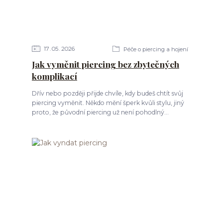
17
05
2026
Péče o piercing a hojení
Jak vyměnit piercing bez zbytečných
komplikací
Dřív nebo později přijde chvíle, kdy budeš chtít svůj
piercing vyměnit. Někdo mění šperk kvůli stylu, jiný
proto, že původní piercing už není pohodlný...