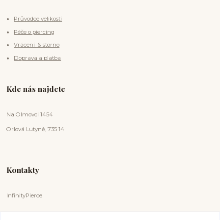
Průvodce velikostí
Péče o piercing
Vrácení & storno
Doprava a platba
Kde nás najdete
Na Olmovci 1454
Orlová Lutyně, 735 14
Kontakty
InfinityPierce
Markéta Badurová