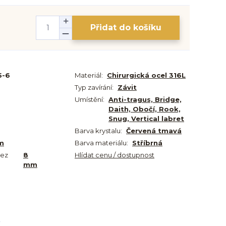
Přidat do košíku
5-6
Materiál:
Chirurgická ocel 316L
Typ zavírání:
Závit
Umístění:
Anti-tragus, Bridge,
Daith, Obočí, Rook,
Snug, Vertical labret
Barva krystalu:
Červená tmavá
m
Barva materiálu:
Stříbrná
bez
8
Hlídat cenu / dostupnost
mm