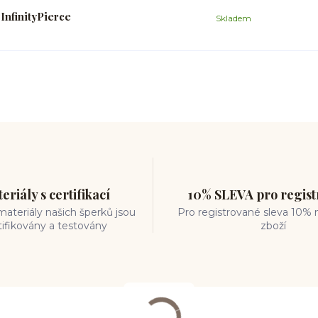
nfinityPierce
Skladem
eriály s certifikací
10% SLEVA pro regis
ateriály našich šperků jsou
Pro registrované sleva 10% 
tifikovány a testovány
zboží