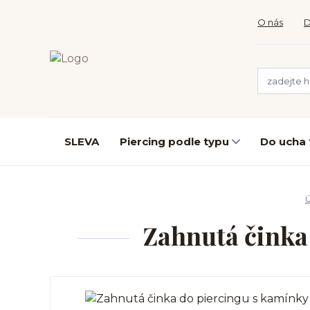
O nás
D
SLEVA
Piercing podle typu
Do ucha
Zahnutá činka