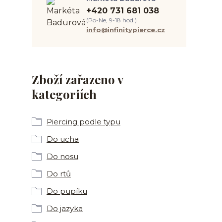
+420 731 681 038
(Po-Ne, 9-18 hod.)
info@infinitypierce.cz
Zboží zařazeno v
kategoriích
Piercing podle typu
Do ucha
Do nosu
Do rtů
Do pupíku
Do jazyka