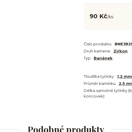
90 Kč
/
ks
Číslo produktu:
BNEJB2
Druh kamene:
Zirkon
Typ:
Banánek
Tloušťka tyčinky:
1,2 mm
Průměr kamínku:
2,5 m
Délka samotné tyčinky (
koncovek):
Podobné produkty