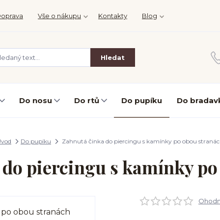
oprava
Vše o nákupu
Kontakty
Blog
Hledat
Do nosu
Do rtů
Do pupíku
Do bradav
Úvod
Do pupíku
Zahnutá činka do piercingu s kamínky po obou straná
 do piercingu s kamínky po
Ohodno