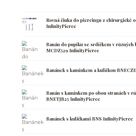
Rovná činka do piercingu z chirurgické 
InfinityPierce
Banán do pupíku se srdíčkem v různých b
MCDZ529 InfinityPierce
Banánek s kamínkem a kuličkou BNECZIN
Banán s kamínkem po obou stranách v rů
BNETJB25 InfinityPierce
Banánek s kuličkami BNS InfinityPierce