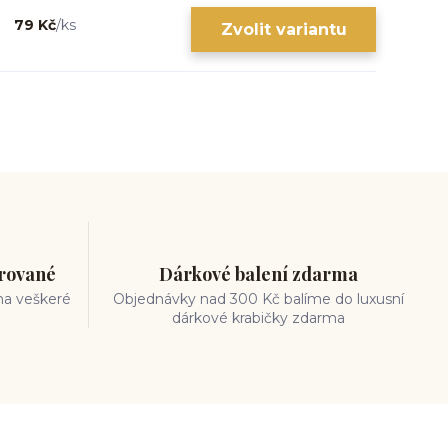
79 Kč
/
ks
Zvolit variantu
trované
Dárkové balení zdarma
na veškeré
Objednávky nad 300 Kč balíme do luxusní
dárkové krabičky zdarma