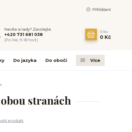
Přihlášení
Nevíte si rady? Zavolejte.
0
ks
+420 731 681 038
0 Kč
(Po-Ne, 9-18 hod.)
ky
Do jazyka
Do obočí
Více
ch
 obou stranách
tit produkt