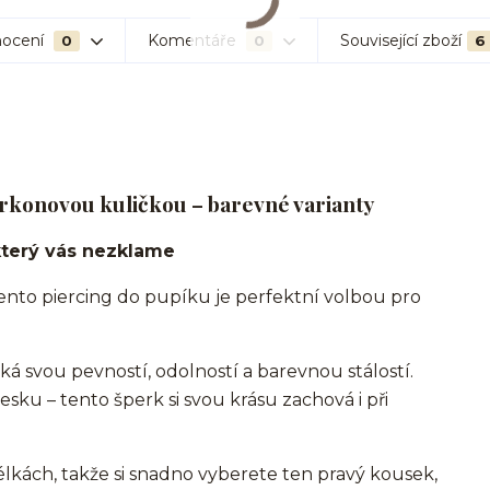
ocení
Komentáře
Související zboží
0
0
6
zirkonovou kuličkou – barevné varianty
který vás nezklame
nto piercing do pupíku je perfektní volbou pro
iká svou pevností, odolností a barevnou stálostí.
esku – tento šperk si svou krásu zachová i při
lkách, takže si snadno vyberete ten pravý kousek,