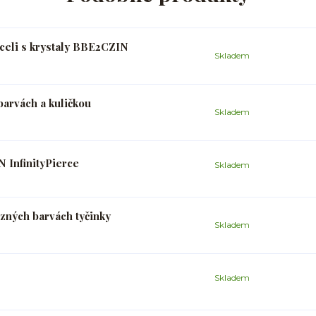
oceli s krystaly BBE2CZIN
Skladem
arvách a kuličkou
Skladem
 InfinityPierce
Skladem
zných barvách tyčinky
Skladem
Skladem