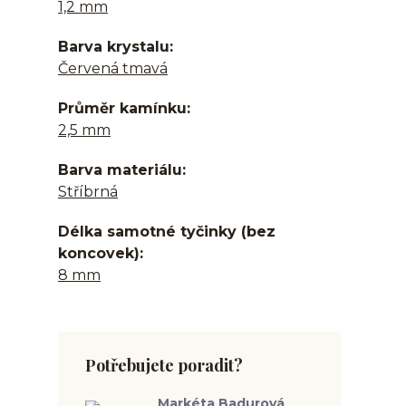
1,2 mm
Barva krystalu
Červená tmavá
Průměr kamínku
2,5 mm
Barva materiálu
Stříbrná
Délka samotné tyčinky (bez
koncovek)
8 mm
Potřebujete poradit?
Markéta Badurová