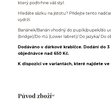
který podtrhne váš styl.
Hledáte sázku na jistotu? Přidejte tento nadčas
vydrží.
Banánek/Banán vhodný do pupík/pupek/do ucha
(bridge)/Do rtů (Lower labret)/ Do jazyka/ Do o
Dodáváno v dárkové krabičce. Dodání do 3
objednávce nad 650 Kč.
K dispozici ve variantách, které najdete ve 
Původ zboží