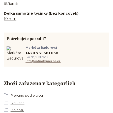
Stříbrná
Délka samotné tyčinky (bez koncovek)
10 mm
Potřebujete poradit?
Markéta Badurová
+420 731 681 038
(Po-Ne, 9-18 hod.)
info@infinitypierce.cz
Zboží zařazeno v kategoriích
Piercing podle typu
Do ucha
Do nosu