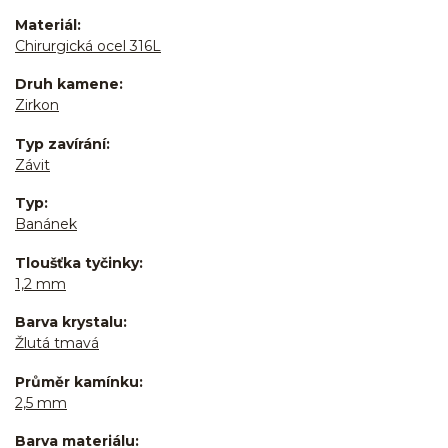
Materiál
Chirurgická ocel 316L
Druh kamene
Zirkon
Typ zavírání
Závit
Typ
Banánek
Tloušťka tyčinky
1,2 mm
Barva krystalu
Žlutá tmavá
Průměr kamínku
2,5 mm
Barva materiálu