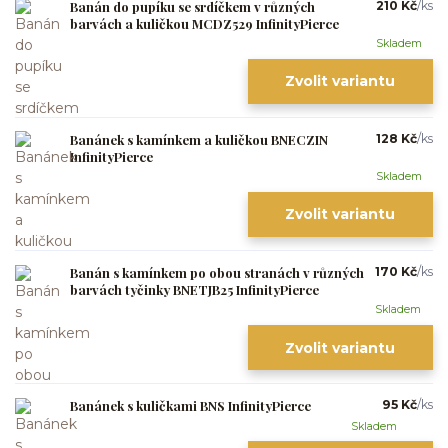
Banán do pupíku se srdíčkem v různých
210 Kč
/
ks
barvách a kuličkou MCDZ529 InfinityPierce
Skladem
Zvolit variantu
Banánek s kamínkem a kuličkou BNECZIN
128 Kč
/
ks
InfinityPierce
Skladem
Zvolit variantu
Banán s kamínkem po obou stranách v různých
170 Kč
/
ks
barvách tyčinky BNETJB25 InfinityPierce
Skladem
Zvolit variantu
Banánek s kuličkami BNS InfinityPierce
95 Kč
/
ks
Skladem