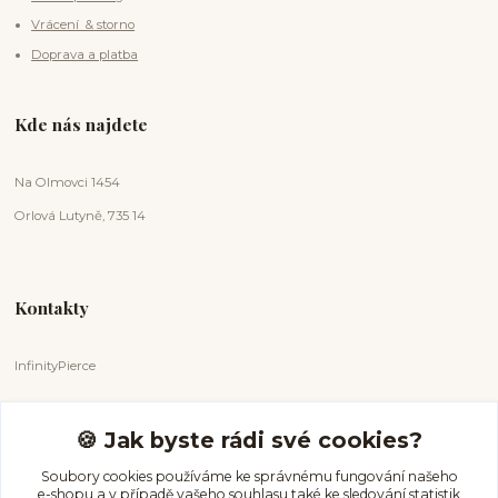
Vrácení & storno
Doprava a platba
Kde nás najdete
Na Olmovci 1454
Orlová Lutyně, 735 14
Kontakty
InfinityPierce
Markéta Badurová
+420 731 681 038
🍪 Jak byste rádi své cookies?
(Po-Ne, 9-18 hod.)
Soubory cookies používáme ke správnému fungování našeho
e-shopu a v případě vašeho souhlasu také ke sledování statistik