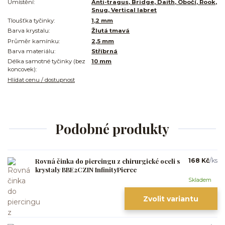
Umístění:
Anti-tragus, Bridge, Daith, Obočí, Rook,
Snug, Vertical labret
Tloušťka tyčinky:
1,2 mm
Barva krystalu:
Žlutá tmavá
Průměr kamínku:
2,5 mm
Barva materiálu:
Stříbrná
Délka samotné tyčinky (bez
10 mm
koncovek):
Hlídat cenu / dostupnost
Podobné produkty
Rovná činka do piercingu z chirurgické oceli s
168 Kč
/
ks
krystaly BBE2CZIN InfinityPierce
Skladem
Zvolit variantu