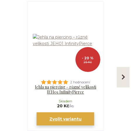
- 20 %
25 Kč
2 hodnocení
Jehla na piercing – různé velikosti
Kanyla
JEH01 InfinityPierce
I
Skladem
20 Kč
/
ks
Zvolit variantu
Zv