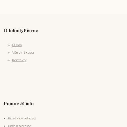
O InfinityPierce
O nás
Vše o nákupu
Kontakty
Pomoc & info
Průvodce velikostí
Péče o piercing