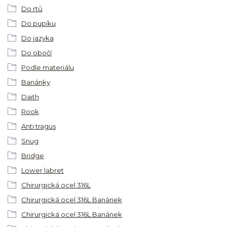
Do rtů
Do pupíku
Do jazyka
Do obočí
Podle materiálu
Banánky
Daith
Rook
Anti tragus
Snug
Bridge
Lower labret
Chirurgická ocel 316L
Chirurgická ocel 316L Banánek
Chirurgická ocel 316L Banánek