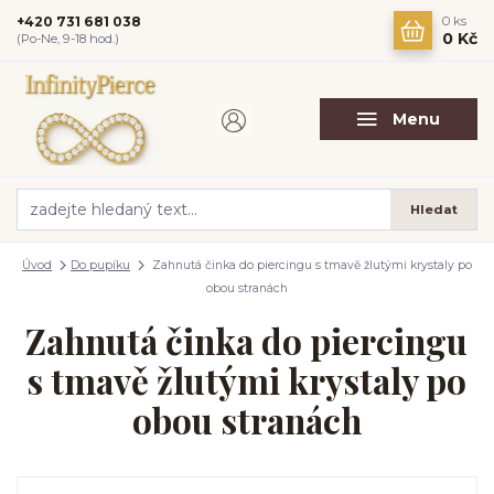
+420 731 681 038
0
ks
0 Kč
(Po-Ne, 9-18 hod.)
Menu
Hledat
Úvod
Do pupíku
Zahnutá činka do piercingu s tmavě žlutými krystaly po
obou stranách
Zahnutá činka do piercingu
s tmavě žlutými krystaly po
obou stranách