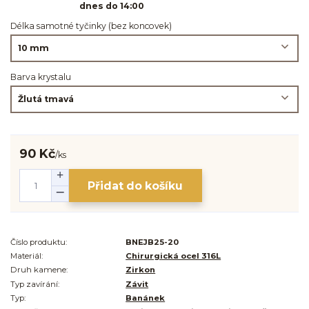
dnes do 14:00
Délka samotné tyčinky (bez koncovek)
Barva krystalu
90 Kč
/
ks
Přidat do košíku
Číslo produktu:
BNEJB25-20
Materiál:
Chirurgická ocel 316L
Druh kamene:
Zirkon
Typ zavírání:
Závit
Typ:
Banánek