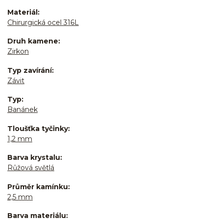
Materiál
Chirurgická ocel 316L
Druh kamene
Zirkon
Typ zavírání
Závit
Typ
Banánek
Tloušťka tyčinky
1,2 mm
Barva krystalu
Růžová světlá
Průměr kamínku
2,5 mm
Barva materiálu