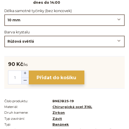
dnes do 14:00
Délka samotné tyčinky (bez koncovek)
Barva krystalu
90 Kč
/
ks
Přidat do košíku
Číslo produktu:
BNEJB25-19
Materiál:
Chirurgická ocel 316L
Druh kamene:
Zirkon
Typ zavírání:
Závit
Typ:
Banánek