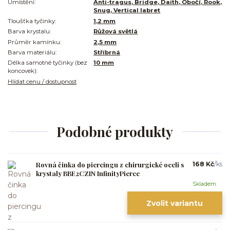
Umístění:
Anti-tragus, Bridge, Daith, Obočí, Rook,
Snug, Vertical labret
Tloušťka tyčinky:
1,2 mm
Barva krystalu:
Růžová světlá
Průměr kamínku:
2,5 mm
Barva materiálu:
Stříbrná
Délka samotné tyčinky (bez
10 mm
koncovek):
Hlídat cenu / dostupnost
Podobné produkty
Rovná činka do piercingu z chirurgické oceli s
168 Kč
/
ks
krystaly BBE2CZIN InfinityPierce
Skladem
Zvolit variantu