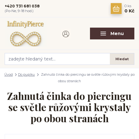
+420 731 681 038
0
ks
0 Kč
(Po-Ne, 9-18 hod.)
Menu
Hledat
Úvod
Do pupíku
Zahnutá činka do piercingu se světle růžovými krystaly po
obou stranách
Zahnutá činka do piercingu
se světle růžovými krystaly
po obou stranách