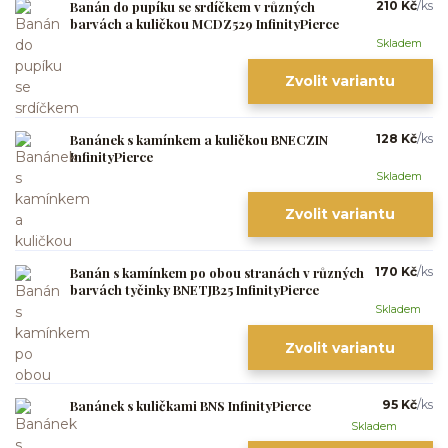
Banán do pupíku se srdíčkem v různých
210 Kč
/
ks
barvách a kuličkou MCDZ529 InfinityPierce
Skladem
Zvolit variantu
Banánek s kamínkem a kuličkou BNECZIN
128 Kč
/
ks
InfinityPierce
Skladem
Zvolit variantu
Banán s kamínkem po obou stranách v různých
170 Kč
/
ks
barvách tyčinky BNETJB25 InfinityPierce
Skladem
Zvolit variantu
Banánek s kuličkami BNS InfinityPierce
95 Kč
/
ks
Skladem