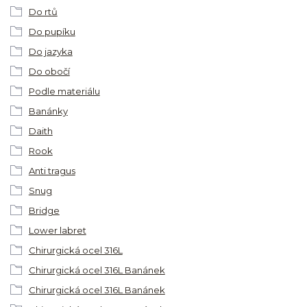
Do rtů
Do pupíku
Do jazyka
Do obočí
Podle materiálu
Banánky
Daith
Rook
Anti tragus
Snug
Bridge
Lower labret
Chirurgická ocel 316L
Chirurgická ocel 316L Banánek
Chirurgická ocel 316L Banánek