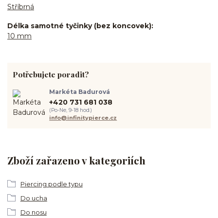
Stříbrná
Délka samotné tyčinky (bez koncovek)
10 mm
Potřebujete poradit?
Markéta Badurová
+420 731 681 038
(Po-Ne, 9-18 hod.)
info@infinitypierce.cz
Zboží zařazeno v kategoriích
Piercing podle typu
Do ucha
Do nosu