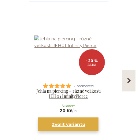
- 20 %
25 Kč
2 hodnocení
Jehla na piercing – různé velikosti
Kanyla
JEH01 InfinityPierce
I
Skladem
20 Kč
/
ks
Zvolit variantu
Zv