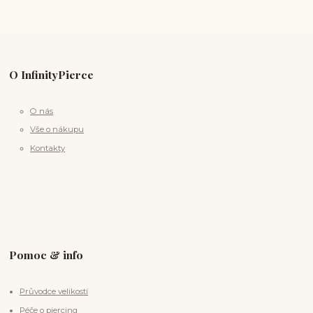
O InfinityPierce
O nás
Vše o nákupu
Kontakty
Pomoc & info
Průvodce velikostí
Péče o piercing