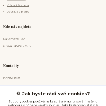
Vrácení & storno
Doprava a platba
Kde nás najdete
Na Olmovci 1454
Orlová Lutyně, 735 14
Kontakty
InfinityPierce
Markéta Badurová
+420 731 681 038
🍪 Jak byste rádi své cookies?
(Po-Ne, 9-18 hod.)
Soubory cookies používáme ke správnému fungování našeho
e-shopu a v případě vašeho souhlasu také ke sledování statistik