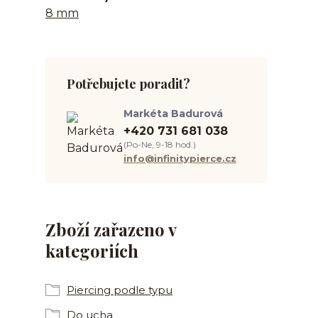
8 mm
Potřebujete poradit?
Markéta Badurová
+420 731 681 038
(Po-Ne, 9-18 hod.)
info@infinitypierce.cz
Zboží zařazeno v
kategoriích
Piercing podle typu
Do ucha