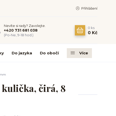
Přihlášení
Nevíte si rady? Zavolejte.
0
ks
+420 731 681 038
0 Kč
(Po-Ne, 9-18 hod.)
ky
Do jazyka
Do obočí
Více
8 mm
kulička, čirá, 8