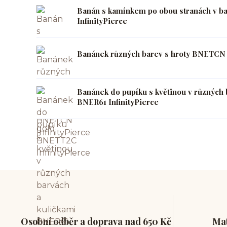
Banán s kamínkem po obou stranách v b
InfinityPierce
Banánek různých barev s hroty BNETCN I
Banánek do pupíku s květinou v různých 
BNER61 InfinityPierce
Osobní odběr a doprava nad 650 Kč
Mat