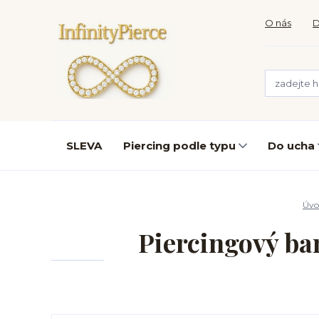
O nás
D
SLEVA
Piercing podle typu
Do ucha
Úvo
Piercingový ban