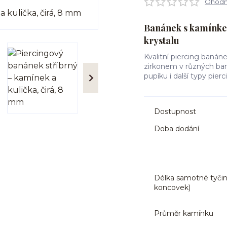
Ohodno
Banánek s kamínkem
krystalu
Kvalitní piercing banán
zirkonem v různých barv
pupíku i další typy pie
Dostupnost
Doba dodání
Délka samotné tyčin
koncovek)
Průměr kamínku