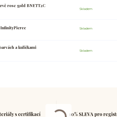
arvě rose gold BNETT2C
Skladem
nfinityPierce
Skladem
barvách a kuličkami
Skladem
eriály s certifikací
10% SLEVA pro regis