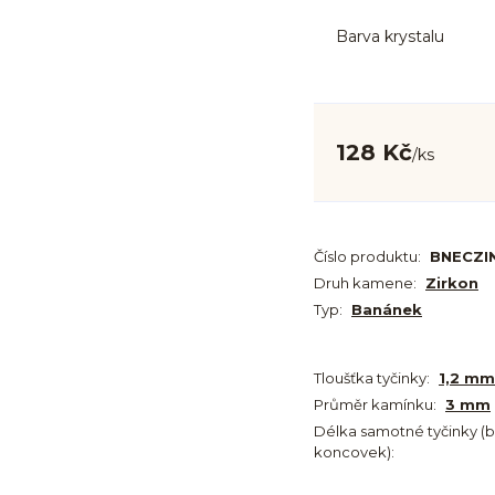
Barva krystalu
128 Kč
/
ks
Číslo produktu:
BNECZI
Druh kamene:
Zirkon
Typ:
Banánek
Tloušťka tyčinky:
1,2 mm
Průměr kamínku:
3 mm
Délka samotné tyčinky (
koncovek):