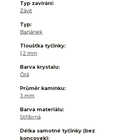
Typ zavírání
Závit
Typ
Banánek
Tloušťka tyčinky
1,2 mm
Barva krystalu
Čirá
Průměr kamínku
3 mm
Barva materiálu
Stříbrná
Délka samotné tyčinky (bez
koncovek)