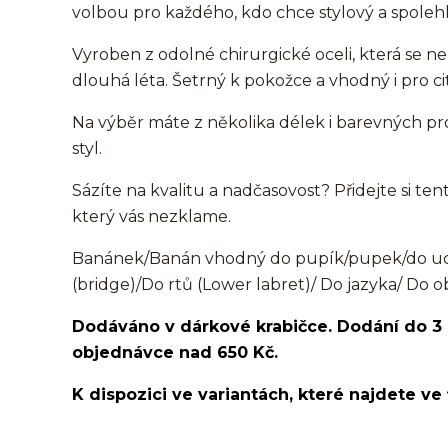
volbou pro každého, kdo chce stylový a spolehl
Vyroben z odolné chirurgické oceli, která se ne
dlouhá léta. Šetrný k pokožce a vhodný i pro cit
Na výběr máte z několika délek i barevných pro
styl.
Sázíte na kvalitu a nadčasovost? Přidejte si ten
který vás nezklame.
Banánek/Banán vhodný do pupík/pupek/do ucha
(bridge)/Do rtů (Lower labret)/ Do jazyka/ Do o
Dodáváno v dárkové krabičce. Dodání do 3
objednávce nad 650 Kč.
K dispozici ve variantách, které najdete ve 