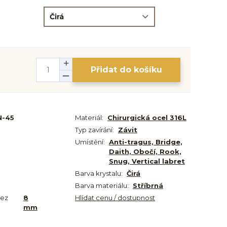
Přidat do košíku
N-45
Materiál:
Chirurgická ocel 316L
Typ zavírání:
Závit
Umístění:
Anti-tragus, Bridge,
Daith, Obočí, Rook,
Snug, Vertical labret
Barva krystalu:
Čirá
Barva materiálu:
Stříbrná
bez
8
Hlídat cenu / dostupnost
mm