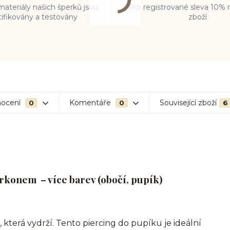
ateriály našich šperků jsou
Pro registrované sleva 10% 
tifikovány a testovány
zboží
ocení
Komentáře
Související zboží
0
0
6
irkonem – více barev (obočí, pupík)
 která vydrží. Tento piercing do pupíku je ideální