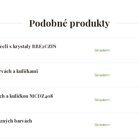
Podobné produkty
oceli s krystaly BBE2CZIN
Skladem
rvách a kuličkami
Skladem
ách a kuličkou MCDZ408
Skladem
ůzných barvách
Skladem