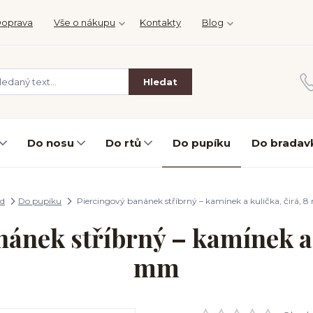
oprava
Vše o nákupu
Kontakty
Blog
Hledat
Do nosu
Do rtů
Do pupíku
Do bradav
d
Do pupíku
Piercingový banánek stříbrný – kamínek a kulička, čirá, 
ánek stříbrný – kamínek a 
mm