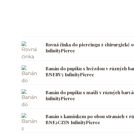
Rovná činka do piercingu z chirurgické 
InfinityPierce
Banán do pupíku s hvězdou v různých ba
BNERV5 InfinityPierce
Banán do pupíku s mašlí v různých barv
InfinityPierce
Banán s kamínkem po obou stranách v r
BNE2CZIN InfinityPierce