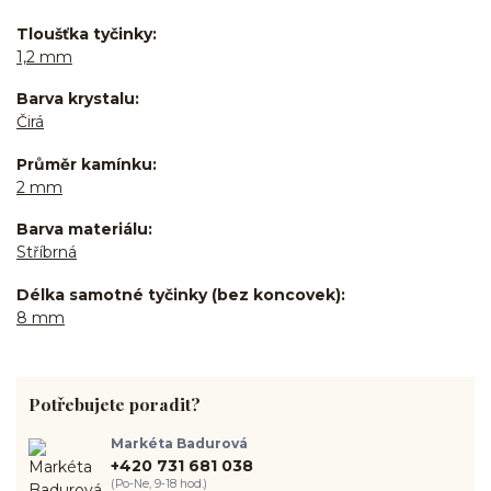
Tloušťka tyčinky
1,2 mm
Barva krystalu
Čirá
Průměr kamínku
2 mm
Barva materiálu
Stříbrná
Délka samotné tyčinky (bez koncovek)
8 mm
Potřebujete poradit?
Markéta Badurová
+420 731 681 038
(Po-Ne, 9-18 hod.)