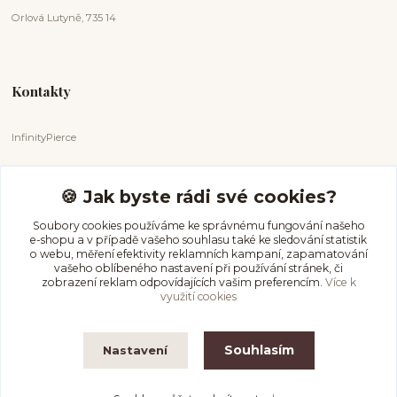
Orlová Lutyně, 735 14
Kontakty
InfinityPierce
Markéta Badurová
+420 731 681 038
🍪 Jak byste rádi své cookies?
(Po-Ne, 9-18 hod.)
Soubory cookies používáme ke správnému fungování našeho
e-shopu a v případě vašeho souhlasu také ke sledování statistik
info@infinitypierce.cz
o webu, měření efektivity reklamních kampaní, zapamatování
vašeho oblíbeného nastavení při používání stránek, či
zobrazení reklam odpovídajících vašim preferencím.
Více k
využití cookies
Souhlasím
Nastavení
InfinityPierce