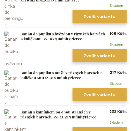
Skladem
Zvolit variantu
Banán do pupíku s hvězdou v různých barvách
108 Kč
/
ks
a kuličkami BNERV5 InfinityPierce
Skladem
Zvolit variantu
Banán do pupíku s mašlí v různých barvách a
217 Kč
/
ks
kuličkou MCDZ408 InfinityPierce
Skladem
Zvolit variantu
Banán s kamínkem po obou stranách v
232 Kč
/
ks
různých barvách BNE2CZIN InfinityPierce
Skladem