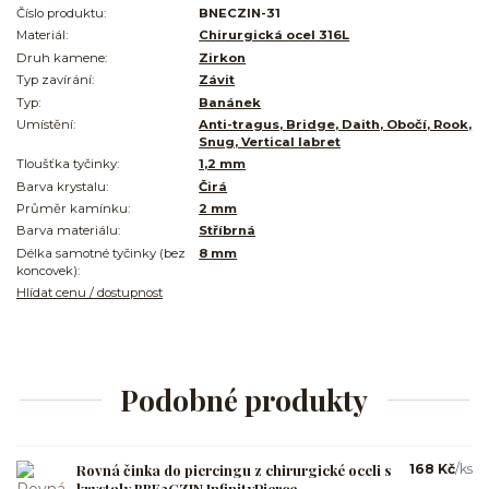
Číslo produktu:
BNECZIN-31
Materiál:
Chirurgická ocel 316L
Druh kamene:
Zirkon
Typ zavírání:
Závit
Typ:
Banánek
Umístění:
Anti-tragus, Bridge, Daith, Obočí, Rook,
Snug, Vertical labret
Tloušťka tyčinky:
1,2 mm
Barva krystalu:
Čirá
Průměr kamínku:
2 mm
Barva materiálu:
Stříbrná
Délka samotné tyčinky (bez
8 mm
koncovek):
Hlídat cenu / dostupnost
Podobné produkty
Rovná činka do piercingu z chirurgické oceli s
168 Kč
/
ks
krystaly BBE2CZIN InfinityPierce