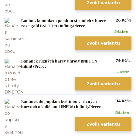
Zvolit variantu
Banán s kamínkem po obou stranách v barvě
126 Kč
/
ks
rose gold BNETT2C InfinityPierce
Skladem
Zvolit variantu
Banánek různých barev s hroty BNETCN
79 Kč
/
ks
InfinityPierce
Skladem
Zvolit variantu
Banánek do pupíku s květinou v různých
114 Kč
/
ks
barvách a kuličkami BNER61 InfinityPierce
Skladem
Zvolit variantu