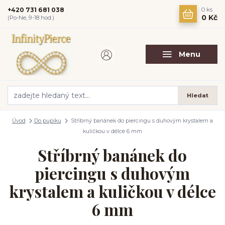
+420 731 681 038
0
ks
0 Kč
(Po-Ne, 9-18 hod.)
Menu
Hledat
Úvod
Do pupíku
Stříbrný banánek do piercingu s duhovým krystalem a
kuličkou v délce 6 mm
Stříbrný banánek do
piercingu s duhovým
krystalem a kuličkou v délce
6 mm