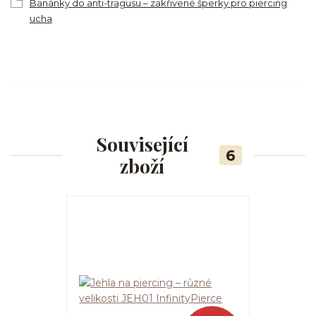
Banánky do anti-tragusu – zakřivené šperky pro piercing
ucha
Související
6
zboží