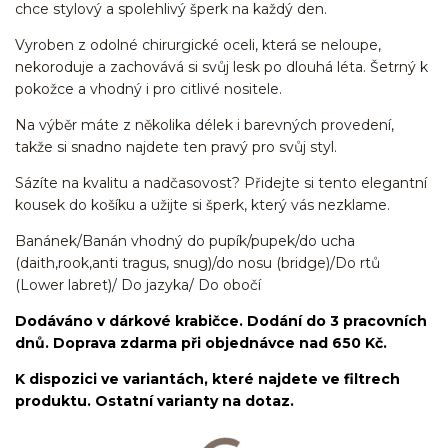
chce stylový a spolehlivý šperk na každý den.
Vyroben z odolné chirurgické oceli, která se neloupe,
nekoroduje a zachovává si svůj lesk po dlouhá léta. Šetrný k
pokožce a vhodný i pro citlivé nositele.
Na výběr máte z několika délek i barevných provedení,
takže si snadno najdete ten pravý pro svůj styl.
Sázíte na kvalitu a nadčasovost? Přidejte si tento elegantní
kousek do košíku a užijte si šperk, který vás nezklame.
Banánek/Banán vhodný do pupík/pupek/do ucha
(daith,rook,anti tragus, snug)/do nosu (bridge)/Do rtů
(Lower labret)/ Do jazyka/ Do obočí
Dodáváno v dárkové krabičce. Dodání do 3 pracovních
dnů. Doprava zdarma při objednávce nad 650 Kč.
K dispozici ve variantách, které najdete ve filtrech
produktu. Ostatní varianty na dotaz.