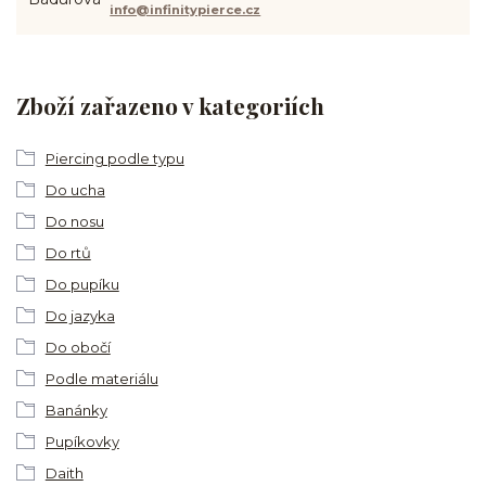
info@infinitypierce.cz
Zboží zařazeno v kategoriích
Piercing podle typu
Do ucha
Do nosu
Do rtů
Do pupíku
Do jazyka
Do obočí
Podle materiálu
Banánky
Pupíkovky
Daith