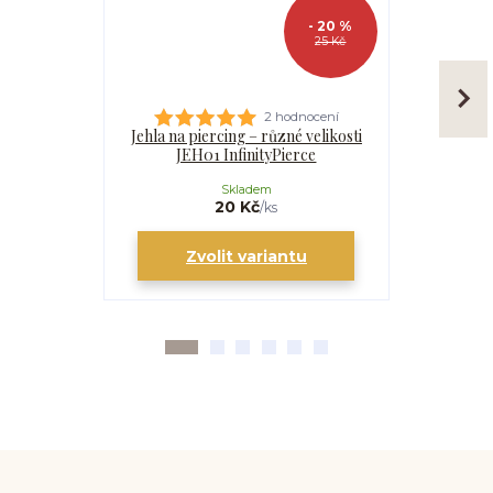
- 20 %
25 Kč
2 hodnocení
Jehla na piercing – různé velikosti
Kanyla
JEH01 InfinityPierce
I
Skladem
20 Kč
/
ks
Zvolit variantu
Zv