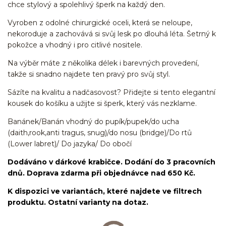
chce stylový a spolehlivý šperk na každý den.
Vyroben z odolné chirurgické oceli, která se neloupe,
nekoroduje a zachovává si svůj lesk po dlouhá léta. Šetrný k
pokožce a vhodný i pro citlivé nositele.
Na výběr máte z několika délek i barevných provedení,
takže si snadno najdete ten pravý pro svůj styl.
Sázíte na kvalitu a nadčasovost? Přidejte si tento elegantní
kousek do košíku a užijte si šperk, který vás nezklame.
Banánek/Banán vhodný do pupík/pupek/do ucha
(daith,rook,anti tragus, snug)/do nosu (bridge)/Do rtů
(Lower labret)/ Do jazyka/ Do obočí
Dodáváno v dárkové krabičce. Dodání do 3 pracovních
dnů. Doprava zdarma při objednávce nad 650 Kč.
K dispozici ve variantách, které najdete ve filtrech
produktu. Ostatní varianty na dotaz.