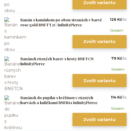
Zvolit variantu
Banán s kamínkem po obou stranách v barvě
126 Kč
/
ks
rose gold BNETT2C InfinityPierce
Skladem
Zvolit variantu
Banánek různých barev s hroty BNETCN
79 Kč
/
ks
InfinityPierce
Skladem
Zvolit variantu
Banánek do pupíku s květinou v různých
114 Kč
/
ks
barvách a kuličkami BNER61 InfinityPierce
Skladem
Zvolit variantu