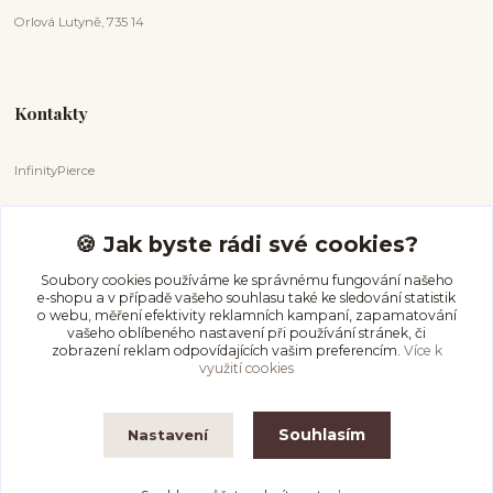
Orlová Lutyně, 735 14
Kontakty
InfinityPierce
Markéta Badurová
+420 731 681 038
🍪 Jak byste rádi své cookies?
(Po-Ne, 9-18 hod.)
Soubory cookies používáme ke správnému fungování našeho
e-shopu a v případě vašeho souhlasu také ke sledování statistik
info@infinitypierce.cz
o webu, měření efektivity reklamních kampaní, zapamatování
vašeho oblíbeného nastavení při používání stránek, či
zobrazení reklam odpovídajících vašim preferencím.
Více k
využití cookies
Souhlasím
Nastavení
InfinityPierce