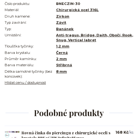
Číslo produktu:
BNECZIN-30
Materiál:
Chirurgická ocel 316L
Druh kamene:
Zirkon
Typ zavírání:
Závit
Typ:
Banánek
Umístění:
Anti-tragus, Bridge, Daith, Obočí, Rook,
Snug, Vertical labret
Tloušťka tyčinky:
1,2 mm
Barva krystalu:
Černá
Průměr kamínku:
2 mm
Barva materiálu:
Stříbrná
Délka samotné tyčinky (bez
8 mm
koncovek):
Hlídat cenu / dostupnost
Podobné produkty
Rovná činka do piercingu z chirurgické oceli s
168 Kč
/
ks
krystaly BBE2CZIN InfinityPierce