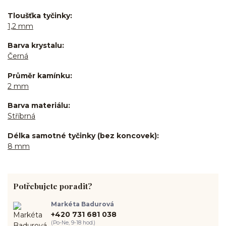
Tloušťka tyčinky
1,2 mm
Barva krystalu
Černá
Průměr kamínku
2 mm
Barva materiálu
Stříbrná
Délka samotné tyčinky (bez koncovek)
8 mm
Potřebujete poradit?
Markéta Badurová
+420 731 681 038
(Po-Ne, 9-18 hod.)