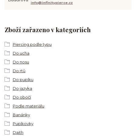
info@infinitypierce.cz
Zboží zařazeno v kategoriích
Piercing podle typu
Do ucha
Do nosu
Do rtů
Do pupíku
Do jazyka
Do obočí
Podle materiálu
Banánky
Pupíkovky
Daith