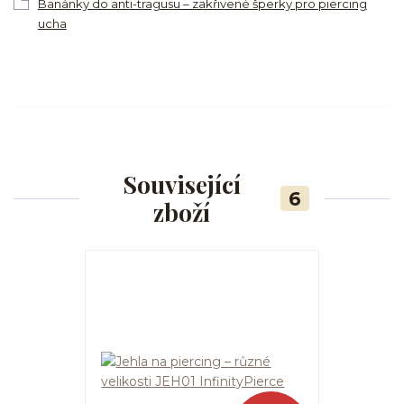
Banánky do anti-tragusu – zakřivené šperky pro piercing
ucha
Související
6
zboží