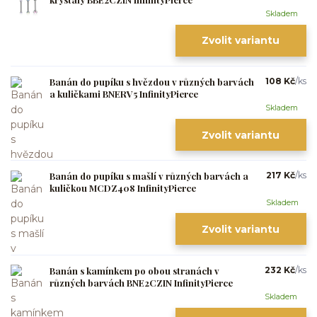
Skladem
Zvolit variantu
Banán do pupíku s hvězdou v různých barvách
108 Kč
/
ks
a kuličkami BNERV5 InfinityPierce
Skladem
Zvolit variantu
Banán do pupíku s mašlí v různých barvách a
217 Kč
/
ks
kuličkou MCDZ408 InfinityPierce
Skladem
Zvolit variantu
Banán s kamínkem po obou stranách v
232 Kč
/
ks
různých barvách BNE2CZIN InfinityPierce
Skladem