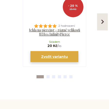
- 20 %
25 Kč
2 hodnocení
Jehla na piercing – různé velikosti
Kanyla
JEH01 InfinityPierce
I
Skladem
20 Kč
/
ks
Zvolit variantu
Zv