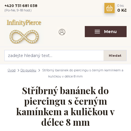
+420 731 681 038
0
ks
0 Kč
(Po-Ne, 9-18 hod.)
Menu
Hledat
Úvod
Do pupíku
Stříbrný banánek do piercingu s černým kamínkem a
kuličkou v délce 8 mm
Stříbrný banánek do
piercingu s černým
kamínkem a kuličkou v
délce 8 mm