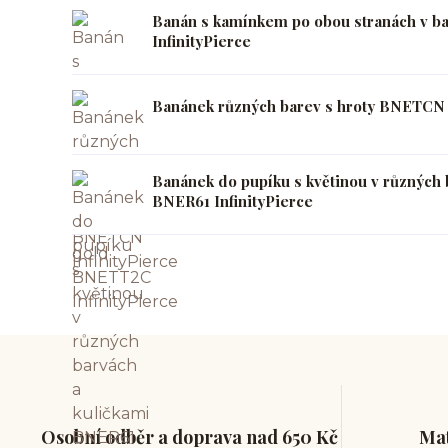
Banán s kamínkem po obou stranách v b
InfinityPierce
Banánek různých barev s hroty BNETCN I
Banánek do pupíku s květinou v různých 
BNER61 InfinityPierce
Osobní odběr a doprava nad 650 Kč
Mat