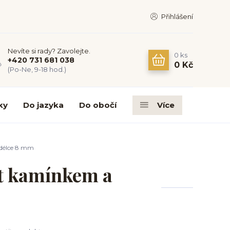
Přihlášení
Nevíte si rady? Zavolejte.
0
ks
+420 731 681 038
0 Kč
(Po-Ne, 9-18 hod.)
ky
Do jazyka
Do obočí
Více
 délce 8 mm
st kamínkem a