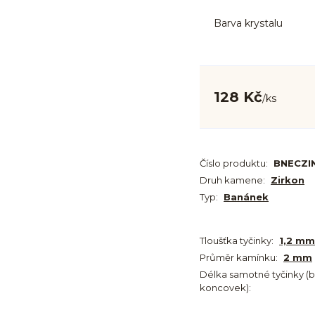
Barva krystalu
128 Kč
/
ks
Číslo produktu:
BNECZI
Druh kamene:
Zirkon
Typ:
Banánek
Tloušťka tyčinky:
1,2 mm
Průměr kamínku:
2 mm
Délka samotné tyčinky (
koncovek):