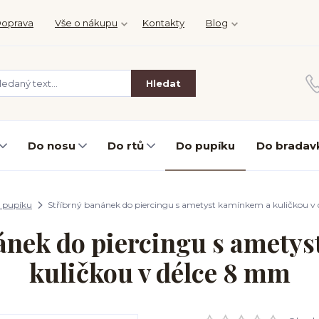
oprava
Vše o nákupu
Kontakty
Blog
Hledat
Do nosu
Do rtů
Do pupíku
Do bradav
 pupíku
Stříbrný banánek do piercingu s ametyst kamínkem a kuličkou v
ánek do piercingu s amety
kuličkou v délce 8 mm