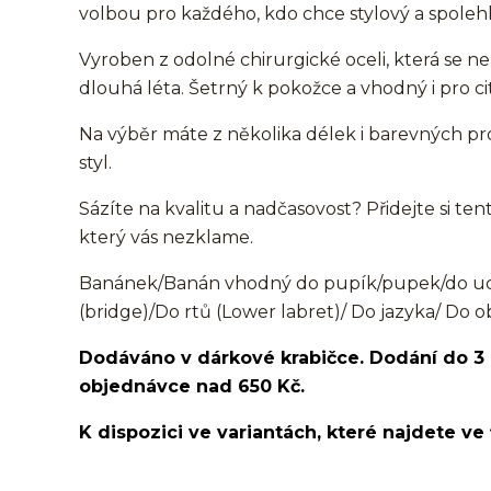
volbou pro každého, kdo chce stylový a spolehl
Vyroben z odolné chirurgické oceli, která se ne
dlouhá léta. Šetrný k pokožce a vhodný i pro cit
Na výběr máte z několika délek i barevných pro
styl.
Sázíte na kvalitu a nadčasovost? Přidejte si ten
který vás nezklame.
Banánek/Banán vhodný do pupík/pupek/do ucha
(bridge)/Do rtů (Lower labret)/ Do jazyka/ Do o
Dodáváno v dárkové krabičce. Dodání do 3
objednávce nad 650 Kč.
K dispozici ve variantách, které najdete ve 