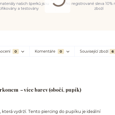
ateriály našich šperků jsou
Pro registrované sleva 10% 
tifikovány a testovány
zboží
ocení
Komentáře
Související zboží
0
0
6
irkonem – více barev (obočí, pupík)
 která vydrží. Tento piercing do pupíku je ideální