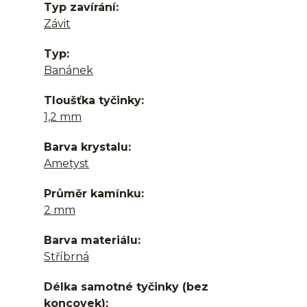
Typ zavírání
Závit
Typ
Banánek
Tloušťka tyčinky
1,2 mm
Barva krystalu
Ametyst
Průměr kamínku
2 mm
Barva materiálu
Stříbrná
Délka samotné tyčinky (bez
koncovek)