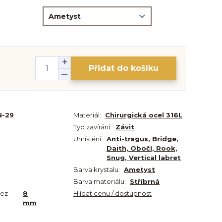
Přidat do košíku
N-29
Materiál:
Chirurgická ocel 316L
Typ zavírání:
Závit
Umístění:
Anti-tragus, Bridge,
Daith, Obočí, Rook,
Snug, Vertical labret
Barva krystalu:
Ametyst
Barva materiálu:
Stříbrná
bez
8
Hlídat cenu / dostupnost
mm