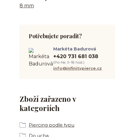
8 mm
Potřebujete poradit?
Markéta Badurová
+420 731 681 038
(Po-Ne, 9-18 hod.)
info@infinitypierce.cz
Zboží zařazeno v
kategoriích
Piercing podle typu
Do ucha