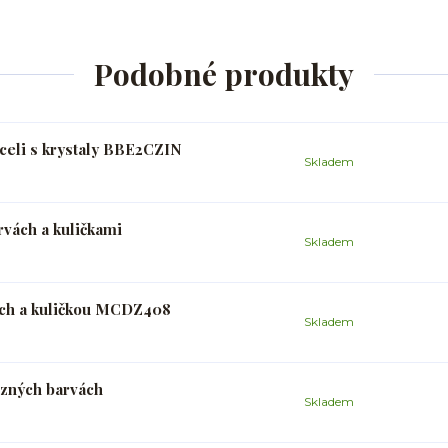
Podobné produkty
oceli s krystaly BBE2CZIN
Skladem
rvách a kuličkami
Skladem
ách a kuličkou MCDZ408
Skladem
ůzných barvách
Skladem