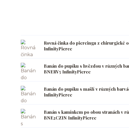
Rovná činka do piercingu z chirurgické 
InfinityPierce
Banán do pupíku s hvězdou v různých ba
BNERV5 InfinityPierce
Banán do pupíku s mašlí v různých barv
InfinityPierce
Banán s kamínkem po obou stranách v r
BNE2CZIN InfinityPierce