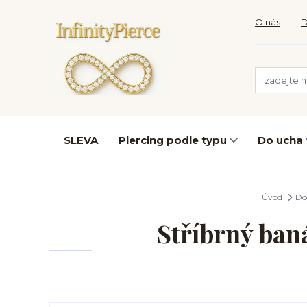
O nás
D
SLEVA
Piercing podle typu
Do ucha
Úvod
Do
Stříbrný ban