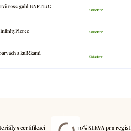
arvě rose gold BNETT2C
Skladem
nfinityPierce
Skladem
barvách a kuličkami
Skladem
eriály s certifikací
10% SLEVA pro regis