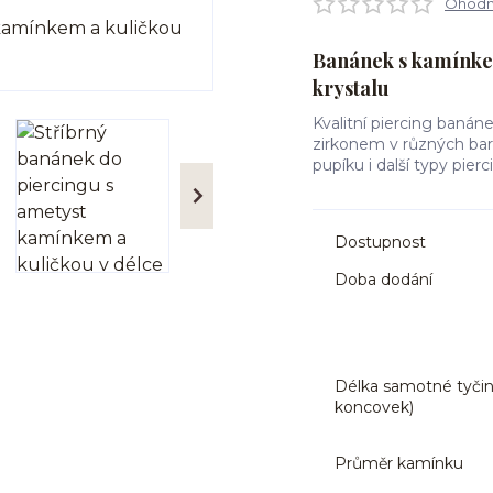
Ohodno
Banánek s kamínkem
krystalu
Kvalitní piercing banán
zirkonem v různých barv
pupíku i další typy pie
Dostupnost
Doba dodání
Délka samotné tyčin
koncovek)
Průměr kamínku