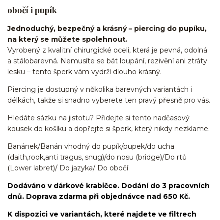
obočí i pupík
Jednoduchý, bezpečný a krásný – piercing do pupíku,
na který se můžete spolehnout.
Vyrobený z kvalitní chirurgické oceli, která je pevná, odolná
a stálobarevná. Nemusíte se bát loupání, rezivění ani ztráty
lesku – tento šperk vám vydrží dlouho krásný.
Piercing je dostupný v několika barevných variantách i
délkách, takže si snadno vyberete ten pravý přesně pro vás.
Hledáte sázku na jistotu? Přidejte si tento nadčasový
kousek do košíku a dopřejte si šperk, který nikdy nezklame.
Banánek/Banán vhodný do pupík/pupek/do ucha
(daith,rook,anti tragus, snug)/do nosu (bridge)/Do rtů
(Lower labret)/ Do jazyka/ Do obočí
Dodáváno v dárkové krabičce. Dodání do 3 pracovních
dnů. Doprava zdarma při objednávce nad 650 Kč.
K dispozici ve variantách, které najdete ve filtrech