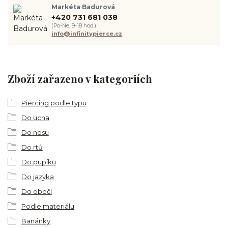
Markéta Badurová
+420 731 681 038
(Po-Ne, 9-18 hod.)
info@infinitypierce.cz
Zboží zařazeno v kategoriích
Piercing podle typu
Do ucha
Do nosu
Do rtů
Do pupíku
Do jazyka
Do obočí
Podle materiálu
Banánky