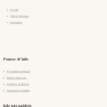
O nás
Vše o nákupu
Kontakty
Pomoc & info
Průvodce velikostí
Péče o piercing
Vrácení & storno
Doprava a platba
Kde nás najdete