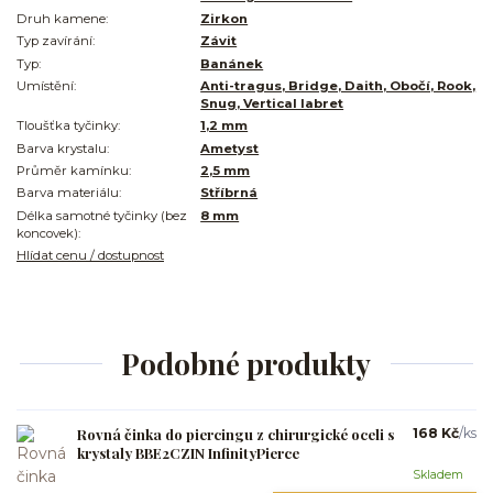
Druh kamene:
Zirkon
Typ zavírání:
Závit
Typ:
Banánek
Umístění:
Anti-tragus, Bridge, Daith, Obočí, Rook,
Snug, Vertical labret
Tloušťka tyčinky:
1,2 mm
Barva krystalu:
Ametyst
Průměr kamínku:
2,5 mm
Barva materiálu:
Stříbrná
Délka samotné tyčinky (bez
8 mm
koncovek):
Hlídat cenu / dostupnost
Podobné produkty
Rovná činka do piercingu z chirurgické oceli s
168 Kč
/
ks
krystaly BBE2CZIN InfinityPierce
Skladem