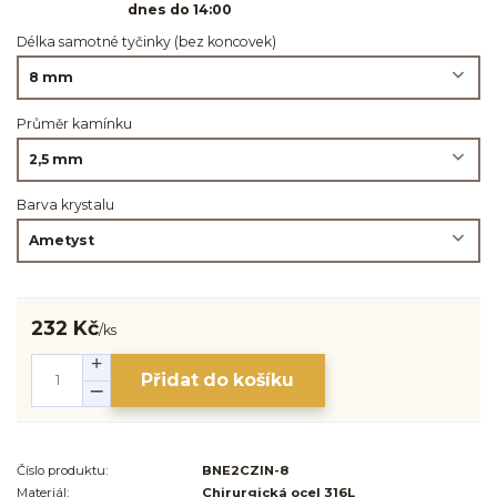
dnes do 14:00
Délka samotné tyčinky (bez koncovek)
Průměr kamínku
Barva krystalu
232 Kč
/
ks
Přidat do košíku
Číslo produktu:
BNE2CZIN-8
Materiál:
Chirurgická ocel 316L