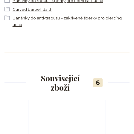
Banánky do rooku – šperky pro horní část ucha
Curved barbell daith
Banánky do anti-tragusu – zakřivené šperky pro piercing
ucha
Související
6
zboží