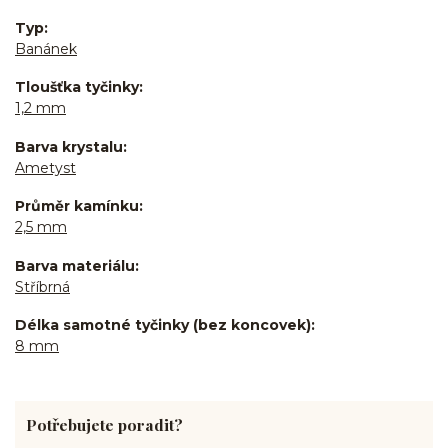
Typ
Banánek
Tloušťka tyčinky
1,2 mm
Barva krystalu
Ametyst
Průměr kamínku
2,5 mm
Barva materiálu
Stříbrná
Délka samotné tyčinky (bez koncovek)
8 mm
Potřebujete poradit?