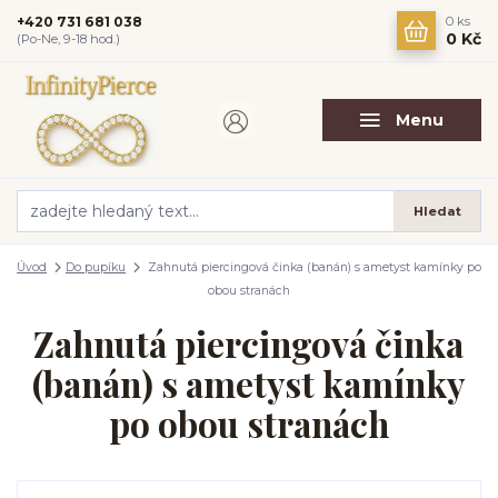
+420 731 681 038
0
ks
0 Kč
(Po-Ne, 9-18 hod.)
Menu
Hledat
Úvod
Do pupíku
Zahnutá piercingová činka (banán) s ametyst kamínky po
obou stranách
Zahnutá piercingová činka
(banán) s ametyst kamínky
po obou stranách