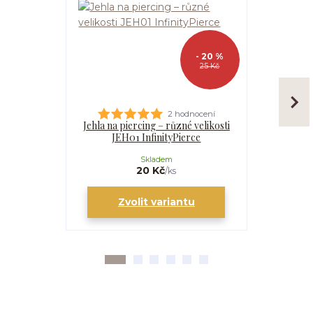
- 20 %
25 Kč
2 hodnocení
Jehla na piercing – různé velikosti
Kanyla
JEH01 InfinityPierce
I
Skladem
20 Kč
/
ks
Zvolit variantu
Zv