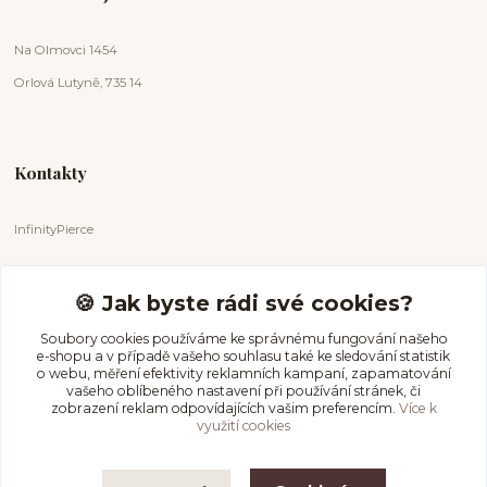
Na Olmovci 1454
Orlová Lutyně, 735 14
Kontakty
InfinityPierce
Markéta Badurová
+420 731 681 038
🍪 Jak byste rádi své cookies?
(Po-Ne, 9-18 hod.)
Soubory cookies používáme ke správnému fungování našeho
e-shopu a v případě vašeho souhlasu také ke sledování statistik
info@infinitypierce.cz
o webu, měření efektivity reklamních kampaní, zapamatování
vašeho oblíbeného nastavení při používání stránek, či
zobrazení reklam odpovídajících vašim preferencím.
Více k
využití cookies