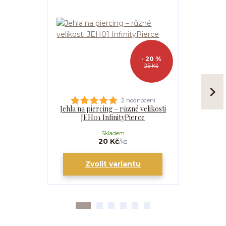
- 20 %
25 Kč
2 hodnocení
Jehla na piercing – různé velikosti
Kanyla
JEH01 InfinityPierce
I
Skladem
20 Kč
/
ks
Zvolit variantu
Zv