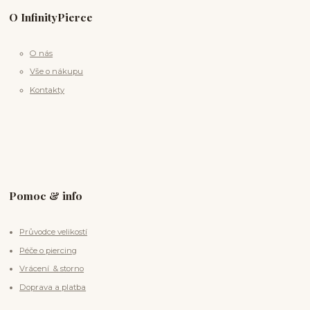
O InfinityPierce
O nás
Vše o nákupu
Kontakty
Pomoc & info
Průvodce velikostí
Péče o piercing
Vrácení & storno
Doprava a platba