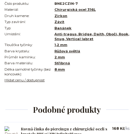
Číslo produktu:
BNE2CZIN-7
Materiál:
Chirurgická ocel 316L
Druh kamene:
Zirkon
Typ zavírání:
Závit
Typ:
Banánek
Umístění:
Anti-tragus, Bridge, Daith, Obočí, Rook,
Snug, Vertical labret
Tloušťka tyčinky:
1,2 mm
Barva krystalu:
Růžová světlá
Průměr kamínku:
2 mm
Barva materiálu:
Stříbrná
Délka samotné tyčinky (bez
8 mm
koncovek):
Hlídat cenu / dostupnost
Podobné produkty
Rovná činka do piercingu z chirurgické oceli s
168 Kč
/
ks
krystaly BBE2CZIN InfinityPierce