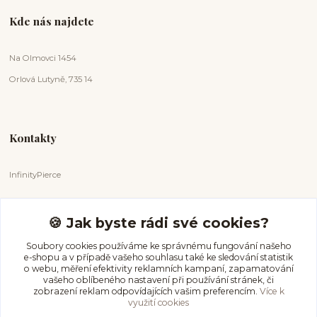
Kde nás najdete
Na Olmovci 1454
Orlová Lutyně, 735 14
Kontakty
InfinityPierce
Markéta Badurová
+420 731 681 038
🍪 Jak byste rádi své cookies?
(Po-Ne, 9-18 hod.)
Soubory cookies používáme ke správnému fungování našeho
e-shopu a v případě vašeho souhlasu také ke sledování statistik
info@infinitypierce.cz
o webu, měření efektivity reklamních kampaní, zapamatování
vašeho oblíbeného nastavení při používání stránek, či
zobrazení reklam odpovídajících vašim preferencím.
Více k
využití cookies