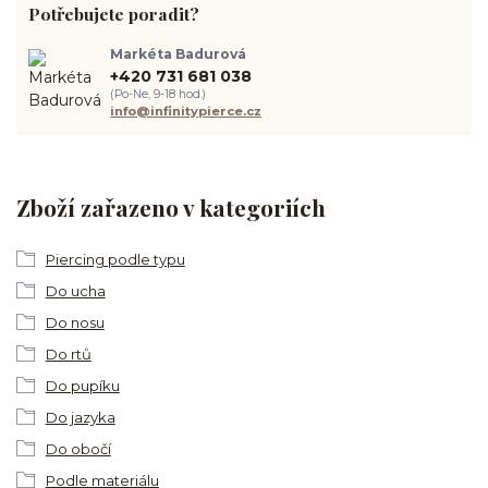
Potřebujete poradit?
Markéta Badurová
+420 731 681 038
(Po-Ne, 9-18 hod.)
info@infinitypierce.cz
Zboží zařazeno v kategoriích
Piercing podle typu
Do ucha
Do nosu
Do rtů
Do pupíku
Do jazyka
Do obočí
Podle materiálu