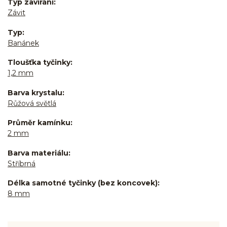
Typ zavírání
Závit
Typ
Banánek
Tloušťka tyčinky
1,2 mm
Barva krystalu
Růžová světlá
Průměr kamínku
2 mm
Barva materiálu
Stříbrná
Délka samotné tyčinky (bez koncovek)
8 mm