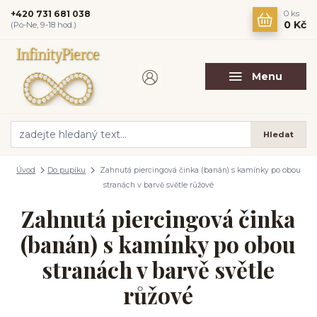
+420 731 681 038
0
ks
0 Kč
(Po-Ne, 9-18 hod.)
Menu
Hledat
Úvod
Do pupíku
Zahnutá piercingová činka (banán) s kamínky po obou
stranách v barvě světle růžové
Zahnutá piercingová činka
(banán) s kamínky po obou
stranách v barvě světle
růžové