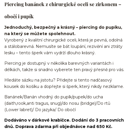
Piercing banánek z chirurgické oceli se zirkonem –
obočí i pupík
Jednoduchý, bezpečný a krásný – piercing do pupíku,
na který se můžete spolehnout.
Vyrobený z kvalitní chirurgické oceli, která je pevná, odolná
a stálobarevná. Nemusíte se bát loupání, rezivění ani ztráty
lesku – tento šperk vám vydrží dlouho krásný.
Piercing je dostupný v několika barevných variantách i
délkách, takže si snadno vyberete ten pravý přesně pro vás.
Hledáte sázku na jistotu? Přidejte si tento nadčasový
kousek do košíku a dopřejte si šperk, který nikdy nezklame.
Banánek/Banán vhodný do pupík/pupek/do ucha
(daith,rook,anti tragus, snug)/do nosu (bridge)/Do rtů
(Lower labret)/ Do jazyka/ Do obočí
Dodáváno v dárkové krabičce. Dodání do 3 pracovních
dnů. Doprava zdarma při objednávce nad 650 Kč.