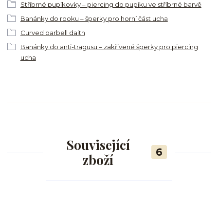
Stříbrné pupíkovky – piercing do pupíku ve stříbrné barvě
Banánky do rooku – šperky pro horní část ucha
Curved barbell daith
Banánky do anti-tragusu – zakřivené šperky pro piercing
ucha
Související
6
zboží