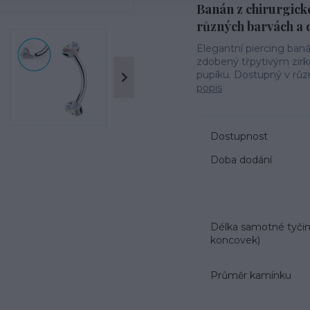
Banán z chirurgick
různých barvách a 
Elegantní piercing banán
zdobený třpytivým zirk
pupíku. Dostupný v růz
popis
Dostupnost
Doba dodání
Délka samotné tyčin
koncovek)
Průměr kamínku