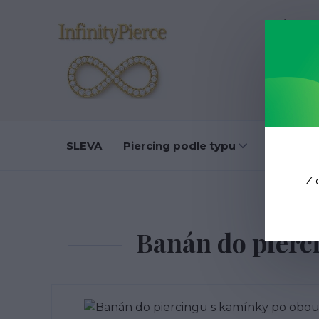
O nás
D
SLEVA
Piercing podle typu
Do ucha
Z 
Ú
Banán do pierc