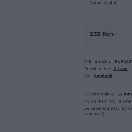
Barva krystalu
232 Kč
/
ks
Číslo produktu:
BNE2CZ
Druh kamene:
Zirkon
Typ:
Banánek
Tloušťka tyčinky:
1,2 mm
Průměr kamínku:
2,5 m
Délka samotné tyčinky (
koncovek):