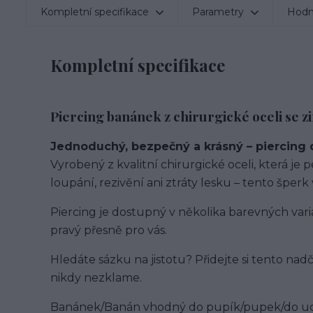
Kompletní specifikace
Parametry
Hodn
Kompletní specifikace
Piercing banánek z chirurgické oceli se z
Jednoduchý, bezpečný a krásný – piercing 
Vyrobený z kvalitní chirurgické oceli, která je
loupání, rezivění ani ztráty lesku – tento šper
Piercing je dostupný v několika barevných vari
pravý přesně pro vás.
Hledáte sázku na jistotu? Přidejte si tento nad
nikdy nezklame.
Banánek/Banán vhodný do pupík/pupek/do ucha