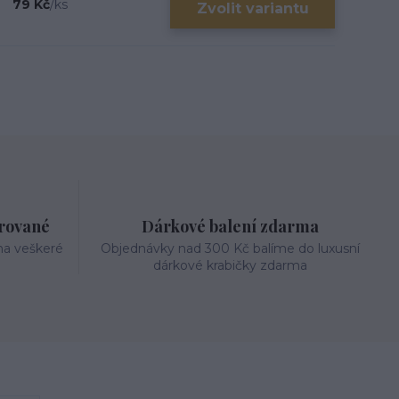
79 Kč
/
ks
Zvolit variantu
trované
Dárkové balení zdarma
na veškeré
Objednávky nad 300 Kč balíme do luxusní
dárkové krabičky zdarma