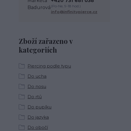
+420 731 681 038
(Po-Ne, 9-18 hod.)
info@infinitypierce.cz
Zboží zařazeno v
kategoriích
Piercing podle typu
Do ucha
Do nosu
Do rtů
Do pupíku
Do jazyka
Do obočí