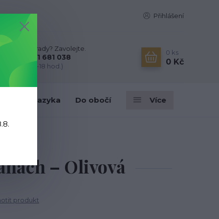
Přihlášení
Nevíte si rady? Zavolejte.
0
ks
+420 731 681 038
0 Kč
(Po-Ne, 9-18 hod.)
ky
Do jazyka
Do obočí
Více
.8.
vá
anách – Olivová
tit produkt