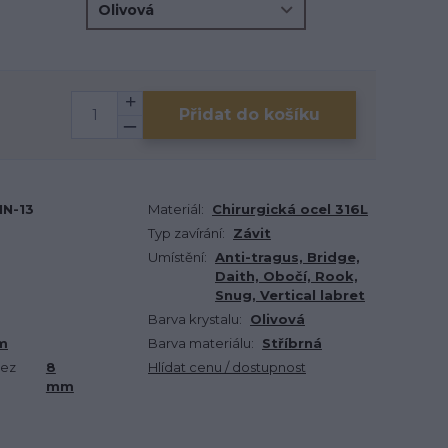
Přidat do košíku
IN-13
Materiál:
Chirurgická ocel 316L
Typ zavírání:
Závit
Umístění:
Anti-tragus, Bridge,
Daith, Obočí, Rook,
Snug, Vertical labret
Barva krystalu:
Olivová
m
Barva materiálu:
Stříbrná
bez
8
Hlídat cenu / dostupnost
mm