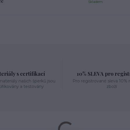
ce
Skladem
eriály s certifikací
10% SLEVA pro regis
ateriály našich šperků jsou
Pro registrované sleva 10% 
tifikovány a testovány
zboží