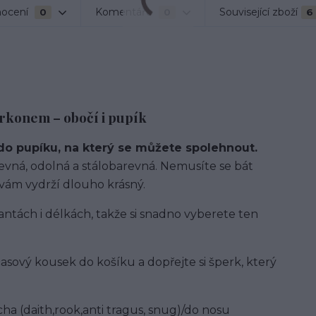
ocení
Komentáře
Související zboží
0
0
6
irkonem – obočí i pupík
do pupíku, na který se můžete spolehnout.
 pevná, odolná a stálobarevná. Nemusíte se bát
k vám vydrží dlouho krásný.
antách i délkách, takže si snadno vyberete ten
časový kousek do košíku a dopřejte si šperk, který
 (daith,rook,anti tragus, snug)/do nosu