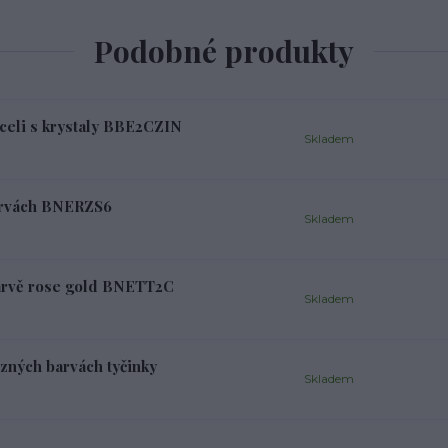
Podobné produkty
oceli s krystaly BBE2CZIN
Skladem
arvách BNERZS6
Skladem
arvě rose gold BNETT2C
Skladem
zných barvách tyčinky
Skladem