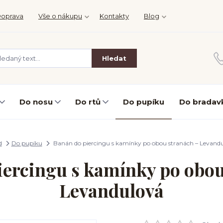
oprava
Vše o nákupu
Kontakty
Blog
Hledat
Do nosu
Do rtů
Do pupíku
Do bradav
d
Do pupíku
Banán do piercingu s kamínky po obou stranách – Levand
iercingu s kamínky po obou
Levandulová