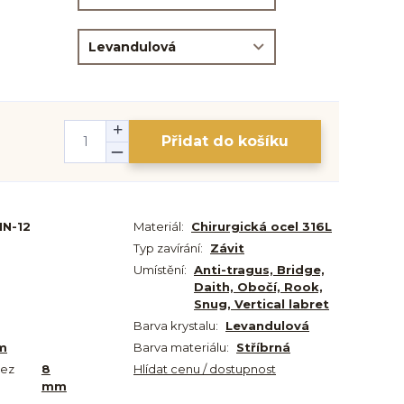
Přidat do košíku
IN-12
Materiál:
Chirurgická ocel 316L
Typ zavírání:
Závit
Umístění:
Anti-tragus, Bridge,
Daith, Obočí, Rook,
Snug, Vertical labret
Barva krystalu:
Levandulová
m
Barva materiálu:
Stříbrná
bez
8
Hlídat cenu / dostupnost
mm