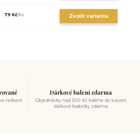
79 Kč
/
ks
Zvolit variantu
trované
Dárkové balení zdarma
na veškeré
Objednávky nad 300 Kč balíme do luxusní
dárkové krabičky zdarma