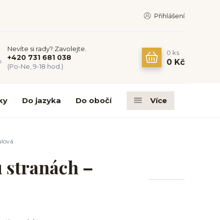
Přihlášení
Nevíte si rady? Zavolejte.
0
ks
+420 731 681 038
0 Kč
(Po-Ne, 9-18 hod.)
ky
Do jazyka
Do obočí
Více
ulová
 stranách –