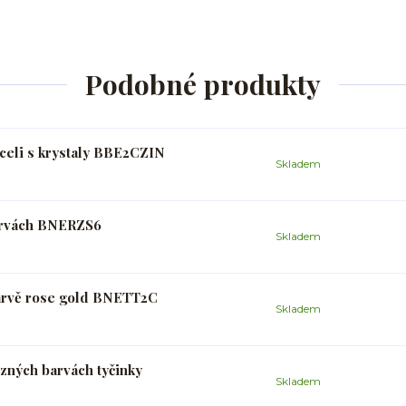
Podobné produkty
oceli s krystaly BBE2CZIN
Skladem
arvách BNERZS6
Skladem
arvě rose gold BNETT2C
Skladem
zných barvách tyčinky
Skladem