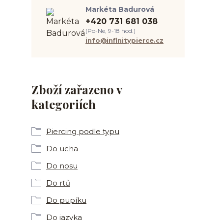
Markéta Badurová
+420 731 681 038
(Po-Ne, 9-18 hod.)
info@infinitypierce.cz
Zboží zařazeno v
kategoriích
Piercing podle typu
Do ucha
Do nosu
Do rtů
Do pupíku
Do jazyka