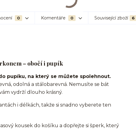
ocení
Komentáře
Související zboží
0
0
6
irkonem – obočí i pupík
do pupíku, na který se můžete spolehnout.
 pevná, odolná a stálobarevná. Nemusíte se bát
k vám vydrží dlouho krásný.
antách i délkách, takže si snadno vyberete ten
časový kousek do košíku a dopřejte si šperk, který