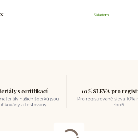
ce
Skladem
eriály s certifikací
10% SLEVA pro regis
ateriály našich šperků jsou
Pro registrované sleva 10% 
tifikovány a testovány
zboží