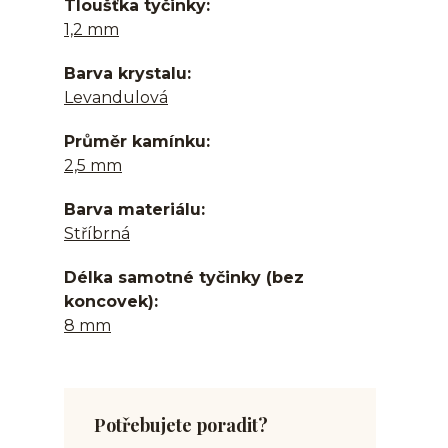
Tloušťka tyčinky
1,2 mm
Barva krystalu
Levandulová
Průměr kamínku
2,5 mm
Barva materiálu
Stříbrná
Délka samotné tyčinky (bez
koncovek)
8 mm
Potřebujete poradit?