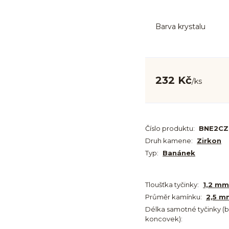
Barva krystalu
232 Kč
/
ks
Číslo produktu:
BNE2CZ
Druh kamene:
Zirkon
Typ:
Banánek
Tloušťka tyčinky:
1,2 mm
Průměr kamínku:
2,5 m
Délka samotné tyčinky (
koncovek):