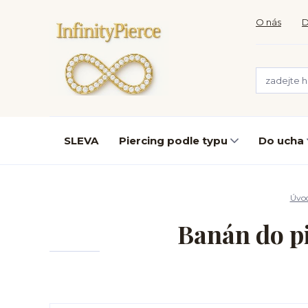
O nás
D
SLEVA
Piercing podle typu
Do ucha
Úvo
Banán do p