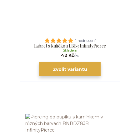
1 hodnocení
Labret s kuličkou LBB3 InfinityPierce
Skladem
42 Kč
/
ks
Zvolit variantu