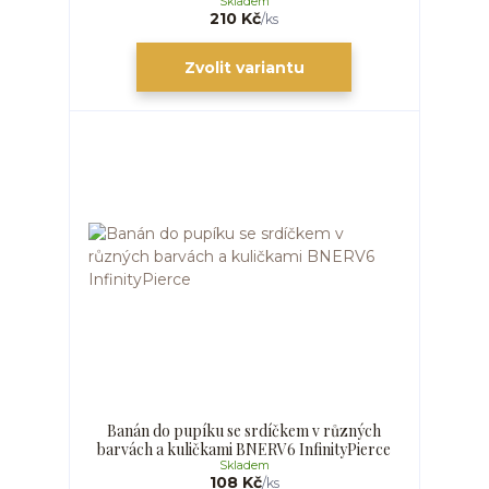
Skladem
210 Kč
/
ks
Zvolit variantu
Banán do pupíku se srdíčkem v různých
barvách a kuličkami BNERV6 InfinityPierce
Skladem
108 Kč
/
ks