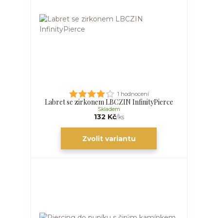
1 hodnocení
Labret se zirkonem LBCZIN InfinityPierce
Skladem
132 Kč
/
ks
Zvolit variantu