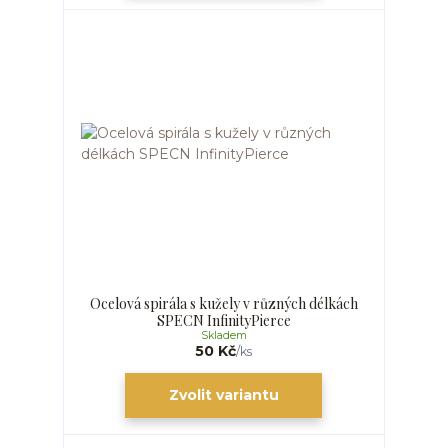
Ocelová spirála s kužely v různých délkách
SPECN InfinityPierce
Skladem
50 Kč
/
ks
Zvolit variantu