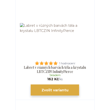
1 hodnocení
Labret v různých barvách těla a krystalu
LBTCZIN InfinityPierce
Skladem
162 Kč
/
ks
Zvolit variantu