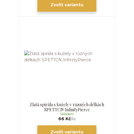
Zvolit variantu
Zlatá spirála s kužely v různých délkách
SPETTCN InfinityPierce
Skladem
66 Kč
/
ks
Zvolit variantu