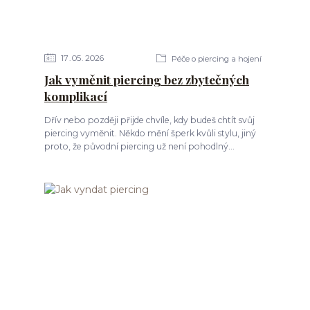
17
05
2026
Péče o piercing a hojení
Jak vyměnit piercing bez zbytečných
komplikací
Dřív nebo později přijde chvíle, kdy budeš chtít svůj
piercing vyměnit. Někdo mění šperk kvůli stylu, jiný
proto, že původní piercing už není pohodlný...