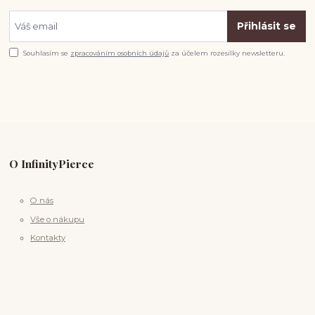
Přihlásit se
Souhlasím se
zpracováním osobních údajů
za účelem rozesílky newsletteru.
O InfinityPierce
O nás
Vše o nákupu
Kontakty