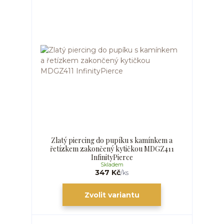
Zlatý piercing do pupíku s kamínkem a
řetízkem zakončený kytičkou MDGZ411
InfinityPierce
Skladem
347 Kč
/
ks
Zvolit variantu