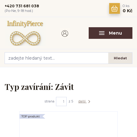
+420 731 681 038
0
ks
0 Kč
(Po-Ne, 9-18 hod.)
Menu
Hledat
Typ zavírání: Závit
strana
z 5
další
TOP produkt