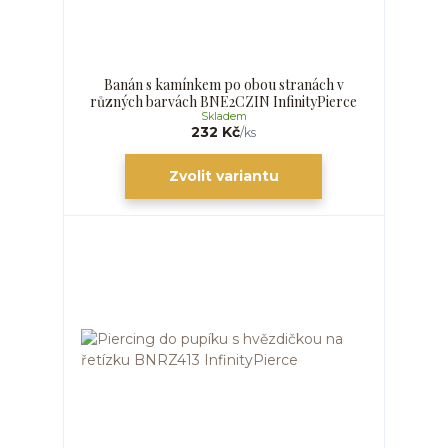
Banán s kamínkem po obou stranách v
různých barvách BNE2CZIN InfinityPierce
Skladem
232 Kč
/
ks
Zvolit variantu