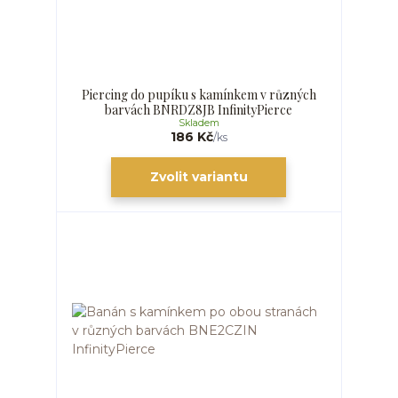
Piercing do pupíku s kamínkem v různých
barvách BNRDZ8JB InfinityPierce
Skladem
186 Kč
/
ks
Zvolit variantu