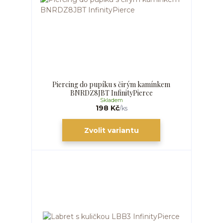
Piercing do pupíku s čirým kamínkem
BNRDZ8JBT InfinityPierce
Skladem
198 Kč
/
ks
Zvolit variantu