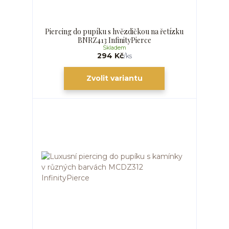
Piercing do pupíku s hvězdičkou na řetízku
BNRZ413 InfinityPierce
Skladem
294 Kč
/
ks
Zvolit variantu