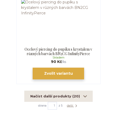
Ocelový piercing do pupíku s krystalem v
různých barvách BN2CG InfinityPierce
Skladem
90 Kč
/
ks
Zvolit variantu
Načíst další produkty (20)
strana
z 5
další