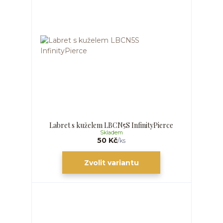
Labret s kuželem LBCN5S InfinityPierce
Skladem
50 Kč
/
ks
Zvolit variantu