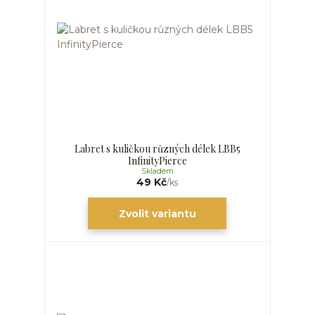
Labret s kuličkou různých délek LBB5
InfinityPierce
Skladem
49 Kč
/
ks
Zvolit variantu