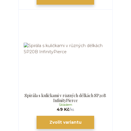
Spirála s kuličkami v různých délkách SP20B
InfinityPierce
Skladem
49 Kč
/
ks
Zvolit variantu