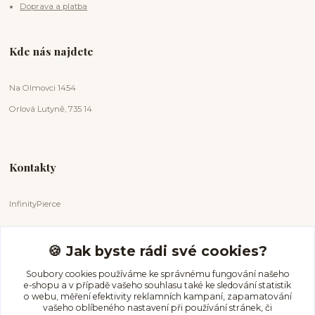
Doprava a platba
Kde nás najdete
Na Olmovci 1454
Orlová Lutyně, 735 14
Kontakty
InfinityPierce
Markéta Badurová
+420 731 681 038
🍪 Jak byste rádi své cookies?
(Po-Ne, 9-18 hod.)
Soubory cookies používáme ke správnému fungování našeho
e-shopu a v případě vašeho souhlasu také ke sledování statistik
info@infinitypierce.cz
o webu, měření efektivity reklamních kampaní, zapamatování
vašeho oblíbeného nastavení při používání stránek, či