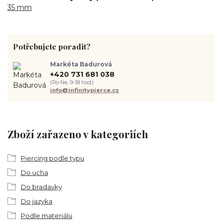
35 mm
Potřebujete poradit?
Markéta Badurová
+420 731 681 038
(Po-Ne, 9-18 hod.)
info@infinitypierce.cz
Zboží zařazeno v kategoriích
Piercing podle typu
Do ucha
Do bradavky
Do jazyka
Podle materiálu