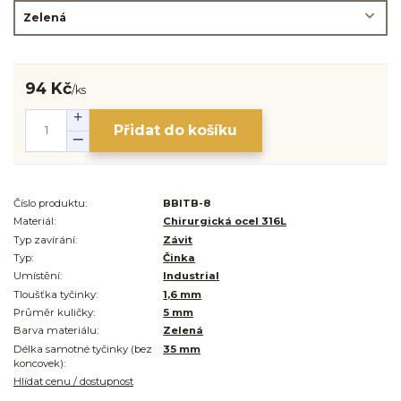
94 Kč
/
ks
Přidat do košíku
Číslo produktu:
BBITB-8
Materiál:
Chirurgická ocel 316L
Typ zavírání:
Závit
Typ:
Činka
Umístění:
Industrial
Tloušťka tyčinky:
1,6 mm
Průměr kuličky:
5 mm
Barva materiálu:
Zelená
Délka samotné tyčinky (bez
35 mm
koncovek):
Hlídat cenu / dostupnost