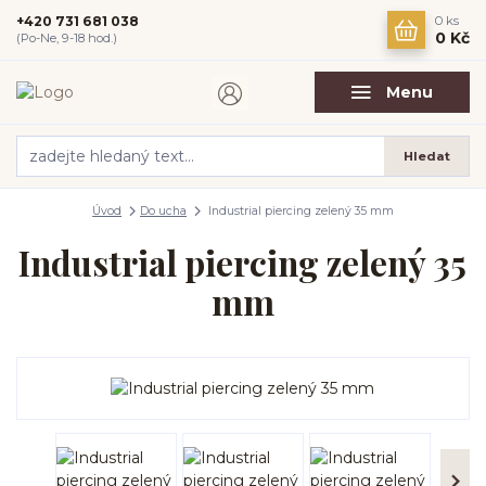
+420 731 681 038
0
ks
0 Kč
(Po-Ne, 9-18 hod.)
Menu
Hledat
Úvod
Do ucha
Industrial piercing zelený 35 mm
Industrial piercing zelený 35
mm