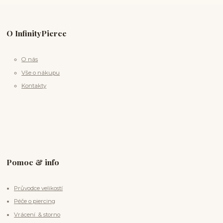
O InfinityPierce
O nás
Vše o nákupu
Kontakty
Pomoc & info
Průvodce velikostí
Péče o piercing
Vrácení & storno