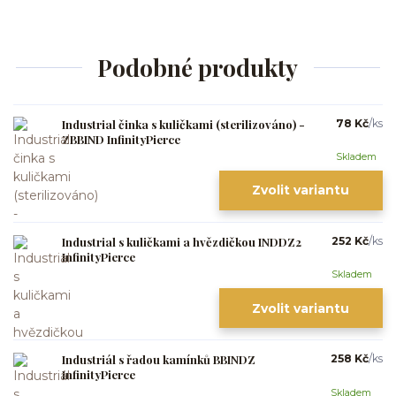
Podobné produkty
Industrial činka s kuličkami (sterilizováno) -
78 Kč
/
ks
ZBBIND InfinityPierce
Skladem
Zvolit variantu
Industrial s kuličkami a hvězdičkou INDDZ2
252 Kč
/
ks
InfinityPierce
Skladem
Zvolit variantu
Industriál s řadou kamínků BBINDZ
258 Kč
/
ks
InfinityPierce
Skladem