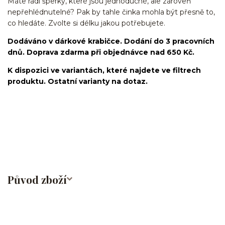
Máte rádi šperky, které jsou jednoduché, ale zároveň
nepřehlédnutelné? Pak by tahle činka mohla být přesně to,
co hledáte. Zvolte si délku jakou potřebujete.
Dodáváno v dárkové krabičce. Dodání do 3 pracovních
dnů. Doprava zdarma při objednávce nad 650 Kč.
K dispozici ve variantách, které najdete ve filtrech
produktu. Ostatní varianty na dotaz.
industrial/činka/piercingová tyčka/barbell/rovná činka/s
řetízkem/ocel/chirurgická ocel/316L/stříbrná/Helix/Tragus/Conch/Do
ucha/Do nosu/bridge/Do bradavky/Do jazyka/Do obočí
Původ zboží