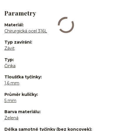
Parametry
Materiál
Chirurgická ocel 316L
Typ zavírání
Závit
Typ
Činka
Tloušťka tyčinky
1,6 mm
Průměr kuličky
5 mm
Barva materiálu
Zelená
Délka samotné tyčinky (bez koncovek)