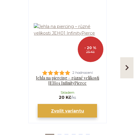
- 20 %
25 Kč
2 hodnocení
Jehla na piercing – různé velikosti
Kanyla
JEH01 InfinityPierce
I
Skladem
20 Kč
/
ks
Zvolit variantu
Zv