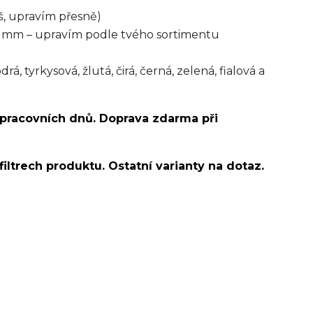
, upravím přesně)
 mm – upravím podle tvého sortimentu
, tyrkysová, žlutá, čirá, černá, zelená, fialová a
 pracovních dnů. Doprava zdarma při
filtrech produktu. Ostatní varianty na dotaz.
e bone/nostril/septum/bioplast/bioflex