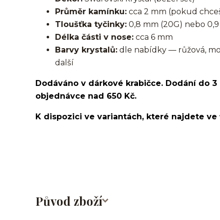
Průměr kamínku:
cca 2 mm (pokud chceš
Tloušťka tyčinky:
0,8 mm (20G) nebo 0,9
Délka části v nose:
cca 6 mm
Barvy krystalů:
dle nabídky — růžová, modrá
další
Dodáváno v dárkové krabičce. Dodání do 3
objednávce nad 650 Kč.
K dispozici ve variantách, které najdete ve 
nosovka/piercing do nosu/nose stud/nose screw/nos
Původ zboží