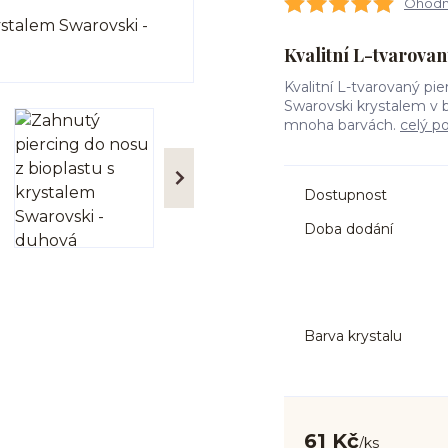
Ohodno
Kvalitní L-tvarovan
Kvalitní L-tvarovaný pi
Swarovski krystalem v 
mnoha barvách.
celý p
Dostupnost
Doba dodání
Barva krystalu
61 Kč
/
ks