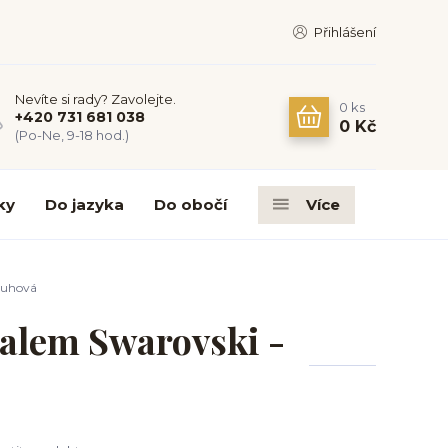
Přihlášení
Nevíte si rady? Zavolejte.
0
ks
+420 731 681 038
0 Kč
(Po-Ne, 9-18 hod.)
ky
Do jazyka
Do obočí
Více
 duhová
talem Swarovski -