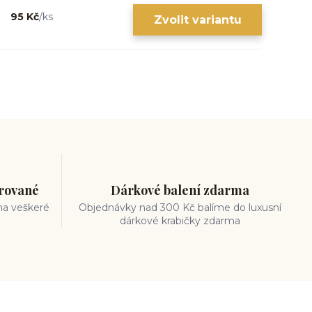
95 Kč
/
ks
Zvolit variantu
trované
Dárkové balení zdarma
na veškeré
Objednávky nad 300 Kč balíme do luxusní
dárkové krabičky zdarma