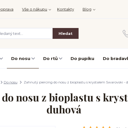
oprava
Vše o nákupu
Kontakty
Blog
Hledat
Do nosu
Do rtů
Do pupíku
Do bradav
Do nosu
Zahnutý piercing do nosu z bioplastu s krystalem Swarovski -
 do nosu z bioplastu s krys
duhová