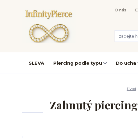
O nás
D
SLEVA
Piercing podle typu
Do ucha
Úvod
Zahnutý piercing