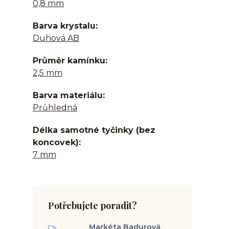
0,8 mm
Barva krystalu
Duhová AB
Průměr kamínku
2,5 mm
Barva materiálu
Průhledná
Délka samotné tyčinky (bez
koncovek)
7 mm
Potřebujete poradit?
Markéta Badurová