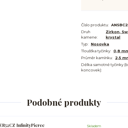
Číslo produktu:
ANSBC2
Druh
Zirkon, Sw
kamene:
krystal
Typ:
Nosovka
Tloušťka tyčinky:
0,8 m
Průměr kamínku:
2,5 m
Délka samotné tyčinky (
koncovek):
Podobné produkty
ER52CZ InfinityPierce
Skladem