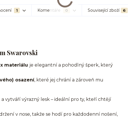
ocení
Komentáře
Související zboží
1
0
6
em Swarovski
ex materiálu
je elegantní a pohodlný šperk, který
vého) osazení
, které jej chrání a zároveň mu
a vytváří výrazný lesk – ideální pro ty, kteří chtějí
držení v nose, takže se hodí pro každodenní nošení,