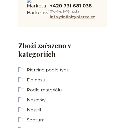
+420 731 681 038
(Po-Ne, 9-18 hod.)
info@infinitypierce.cz
Zboží zařazeno v
kategoriích
Piercing podle typu
Do nosu
Podle materiálu
Nosovky
Nostril
Septum