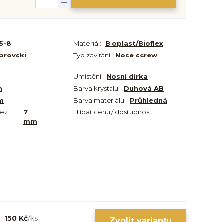
5-8
Materiál:
Bioplast/Bioflex
arovski
Typ zavírání:
Nose screw
Umístění:
Nosní dírka
m
Barva krystalu:
Duhová AB
m
Barva materiálu:
Průhledná
bez
7
Hlídat cenu / dostupnost
mm
150 Kč
/
ks
Zvolit variantu