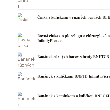
Činka s kuličkami v různých barvách BLK
Rovná činka do piercingu z chirurgické 
InfinityPierce
Banánek různých barev s hroty BNETCN I
Banánek s kuličkami BNETB InfinityPier
Banánek s kamínkem a kuličkou BNECZIN