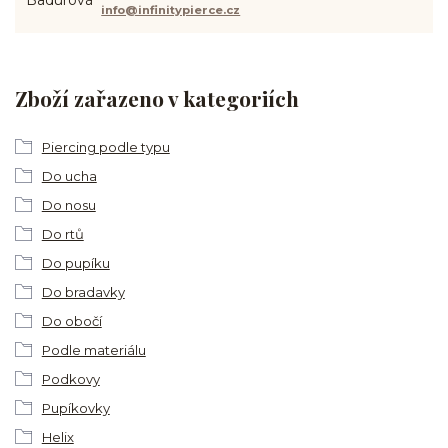
info@infinitypierce.cz
Zboží zařazeno v kategoriích
Piercing podle typu
Do ucha
Do nosu
Do rtů
Do pupíku
Do bradavky
Do obočí
Podle materiálu
Podkovy
Pupíkovky
Helix