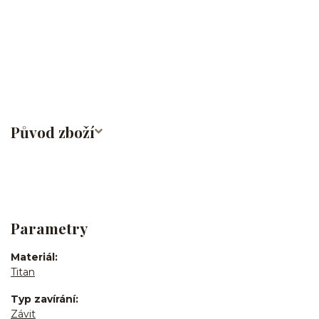
helix/snug/flat/Do nosu/nostril/septum/bridge/do rtů/lower
labret/madonna/angel bites/snake bites/spides of viper
bites/medusa/do pupíku/do pupku/do bradavky/do
obočí/titan/G23
Původ zboží
Parametry
Materiál
Titan
Typ zavírání
Závit