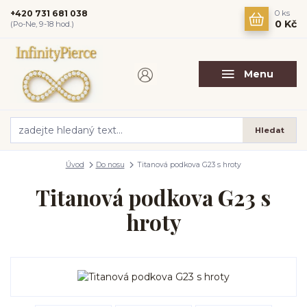
+420 731 681 038
0
ks
0 Kč
(Po-Ne, 9-18 hod.)
Menu
Hledat
Úvod
Do nosu
Titanová podkova G23 s hroty
Titanová podkova G23 s
hroty