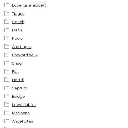
Lobe (ušní lalůček)
Tragus
Conch
Daith
Rook
Anti tragus
Forward helix
Snug
Flat
Nostril
Septum
Bridge
Lower labret
Madonna
Angel bites