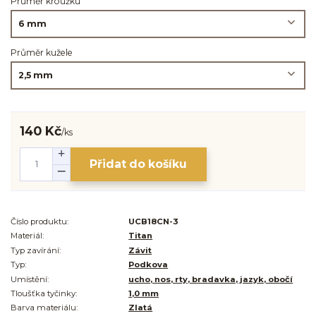
Průměr kroužku
Průměr kužele
140 Kč
/
ks
Přidat do košíku
Číslo produktu:
UCB18CN-3
Materiál:
Titan
Typ zavírání:
Závit
Typ:
Podkova
Umístění:
ucho, nos, rty, bradavka, jazyk, obočí
Tloušťka tyčinky:
1,0 mm
Barva materiálu:
Zlatá