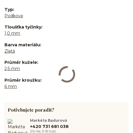
Typ
Podkova
Tloušťka tyčinky
1,0 mm
Barva materiálu
Zlatá
Průměr kužele
2,5 mm
Průměr kroužku
6 mm
Potřebujete poradit?
Markéta Badurová
+420 731 681 038
(Po-Ne, 9-18 hod.)