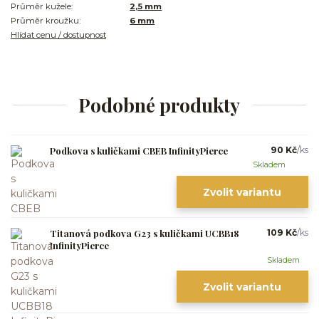
Průměr kužele:
2,5 mm
Průměr kroužku:
6 mm
Hlídat cenu / dostupnost
Podobné produkty
Podkova s kuličkami CBEB InfinityPierce
90 Kč
/
ks
Skladem
Zvolit variantu
Titanová podkova G23 s kuličkami UCBB18
109 Kč
/
ks
InfinityPierce
Skladem
Zvolit variantu