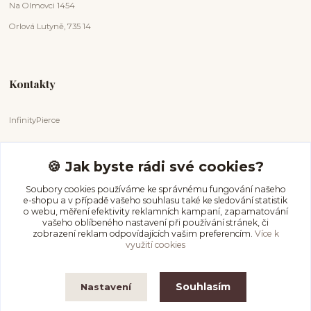
Na Olmovci 1454
Orlová Lutyně, 735 14
Kontakty
InfinityPierce
Markéta Badurová
+420 731 681 038
🍪 Jak byste rádi své cookies?
(Po-Ne, 9-18 hod.)
Soubory cookies používáme ke správnému fungování našeho
e-shopu a v případě vašeho souhlasu také ke sledování statistik
info@infinitypierce.cz
o webu, měření efektivity reklamních kampaní, zapamatování
vašeho oblíbeného nastavení při používání stránek, či
zobrazení reklam odpovídajících vašim preferencím.
Více k
využití cookies
Souhlasím
Nastavení