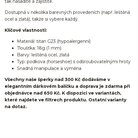
tak nasadíte a zajistíte.
Dostupná v několika barevných provedeních (např. leštěná
ocel a zlatá), takže si vybere každý.
Klíčové vlastnosti:
Materiál: titan G23 (hypoalergenní)
Tloušťka: 18g (1 mm)
Barvy: leštěná ocel, zlatá
Typ: podkova (horseshoe) s odšroubovatelnými hroty
Snadná manipulace a výměna
Všechny naše šperky nad 300 Kč dodáváme v
elegantním dárkovém balíčku a doprava je zdarma při
objednávce nad 650 Kč. K dispozici ve variantách,
které najdete ve filtrech produktu. Ostatní varianty
na dotaz.
podkovy/podkova/cicular barbell/cečko/Do
ucha/pupíkovka/helix/lobe/ušní
lalůček/tragus/conch/daith/rook/anti tragus/forward