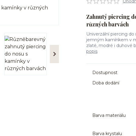
Ohodno
Zahnutý piercing do
různých barvách
Univerzální piercing do 
jemným kamínkem v mno
zlaté, modré i duhové b
popis
Dostupnost
Doba dodání
Barva materiálu
Barva krystalu