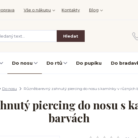
oprava
Vše o nákupu
Kontakty
Blog
Hledat
Do nosu
Do rtů
Do pupíku
Do bradav
Do nosu
Různěbarevný zahnutý piercing do nosu s kamínky v různých 
hnutý piercing do nosu s k
barvách