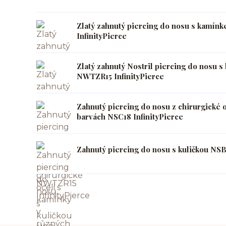
Zlatý zahnutý piercing do nosu s kamí
InfinityPierce
Zlatý zahnutý Nostril piercing do nosu
NWTZR15 InfinityPierce
Zahnutý piercing do nosu z chirurgické 
barvách NSC18 InfinityPierce
Zahnutý piercing do nosu s kuličkou NSB