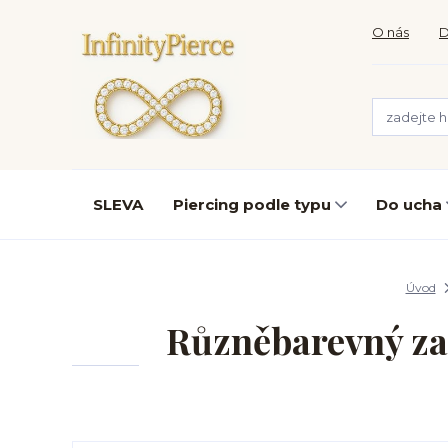
O nás
D
SLEVA
Piercing podle typu
Do ucha
Úvod
Různěbarevný za