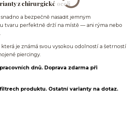
ianty z chirurgické oceli
hli snadno a bezpečně nasadit jemným
u tvaru perfektně drží na místě — ani rýma nebo
.
, která je známá svou vysokou odolností a šetrností
hojené piercingy.
 pracovních dnů. Doprava zdarma při
filtrech produktu. Ostatní varianty na dotaz.
e bone/nostril/septum/chirurgická ocel/316L