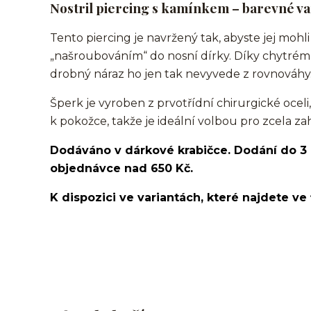
Nostril piercing s kamínkem – barevné var
Tento piercing je navržený tak, abyste jej mo
„našroubováním“ do nosní dírky. Díky chytrém
drobný náraz ho jen tak nevyvede z rovnováhy
Šperk je vyroben z prvotřídní chirurgické oceli
k pokožce, takže je ideální volbou pro zcela za
Dodáváno v dárkové krabičce. Dodání do 3
objednávce nad 650 Kč.
K dispozici ve variantách, které najdete ve 
nosovka/piercing do nosu/nose stud/nose screw/nos