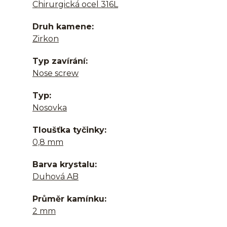
Chirurgická ocel 316L
Druh kamene
Zirkon
Typ zavírání
Nose screw
Typ
Nosovka
Tloušťka tyčinky
0,8 mm
Barva krystalu
Duhová AB
Průměr kamínku
2 mm