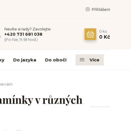
Přihlášení
Nevíte si rady? Zavolejte.
0
ks
+420 731 681 038
0 Kč
(Po-Ne, 9-18 hod.)
ky
Do jazyka
Do obočí
Více
barvách
amínky v různých