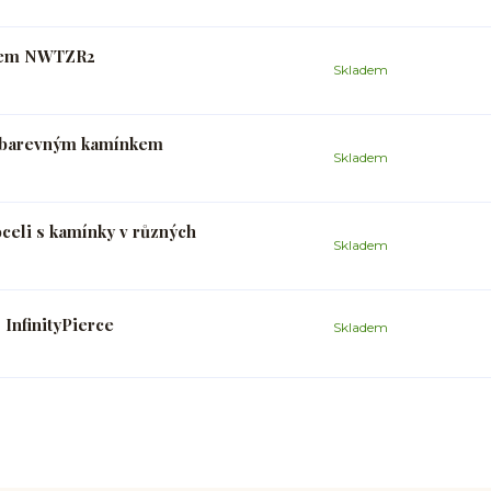
nkem NWTZR2
Skladem
 s barevným kamínkem
Skladem
oceli s kamínky v různých
Skladem
 InfinityPierce
Skladem