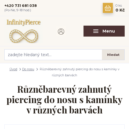
+420 731 681 038
0
ks
0 Kč
(Po-Ne, 9-18 hod.)
Menu
Hledat
Úvod
Do nosu
Různěbarevný zahnutý piercing do nosu s kamínky v
různých barvách
Různěbarevný zahnutý
piercing do nosu s kamínky
v různých barvách