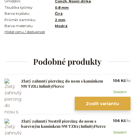
Umístění:
Conch, Nosní dírka
Tloušťka tyčinky:
0,8 mm
Barva krystalu:
Čirá
Průměr kamínku:
2 mm
Barva materiálu:
Modrá
Hlídat cenu / dostupnost
Podobné produkty
Zlatý zahnutý piercing do nosu s kamínkem
106 Kč
/
ks
NWTZR2 InfinityPierce
Skladem
Zvolit variantu
Zlatý zahnutý Nostril piercing do nosu s
106 Kč
/
ks
barevným kamínkem NWTZR15 InfinityPierce
Skladem