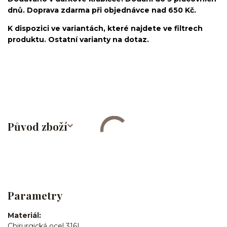
dnů. Doprava zdarma při objednávce nad 650 Kč.
K dispozici ve variantách, které najdete ve filtrech
produktu. Ostatní varianty na dotaz.
nosovka/piercing do nosu/nose stud/nose screw/nose
bone/nostril/septum/chirurgická ocel/316L
Původ zboží
Parametry
Materiál
Chirurgická ocel 316L