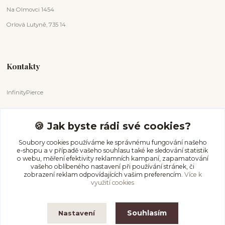
Na Olmovci 1454
Orlová Lutyně, 735 14
Kontakty
InfinityPierce
Markéta Badurová
+420 731 681 038
🍪 Jak byste rádi své cookies?
(Po-Ne, 9-18 hod.)
Soubory cookies používáme ke správnému fungování našeho
e-shopu a v případě vašeho souhlasu také ke sledování statistik
info@infinitypierce.cz
o webu, měření efektivity reklamních kampaní, zapamatování
vašeho oblíbeného nastavení při používání stránek, či
zobrazení reklam odpovídajících vašim preferencím.
Více k
využití cookies
Souhlasím
Nastavení