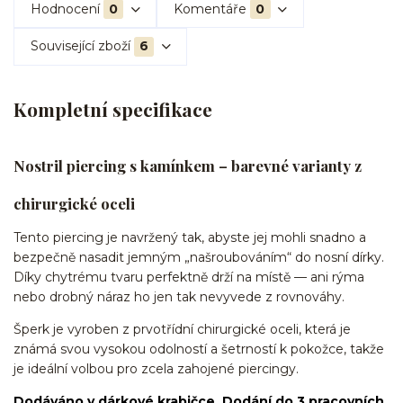
Hodnocení
0
Komentáře
0
Související zboží
6
Kompletní specifikace
Nostril piercing s kamínkem – barevné varianty z
chirurgické oceli
Tento piercing je navržený tak, abyste jej mohli snadno a
bezpečně nasadit jemným „našroubováním“ do nosní dírky.
Díky chytrému tvaru perfektně drží na místě — ani rýma
nebo drobný náraz ho jen tak nevyvede z rovnováhy.
Šperk je vyroben z prvotřídní chirurgické oceli, která je
známá svou vysokou odolností a šetrností k pokožce, takže
je ideální volbou pro zcela zahojené piercingy.
Dodáváno v dárkové krabičce. Dodání do 3 pracovních