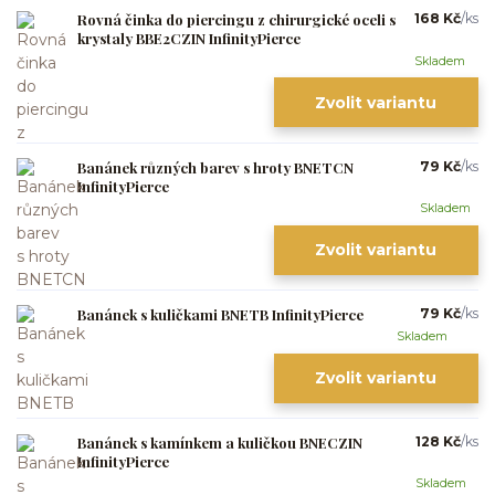
Rovná činka do piercingu z chirurgické oceli s
168 Kč
/
ks
krystaly BBE2CZIN InfinityPierce
Skladem
Zvolit variantu
Banánek různých barev s hroty BNETCN
79 Kč
/
ks
InfinityPierce
Skladem
Zvolit variantu
Banánek s kuličkami BNETB InfinityPierce
79 Kč
/
ks
Skladem
Zvolit variantu
Banánek s kamínkem a kuličkou BNECZIN
128 Kč
/
ks
InfinityPierce
Skladem