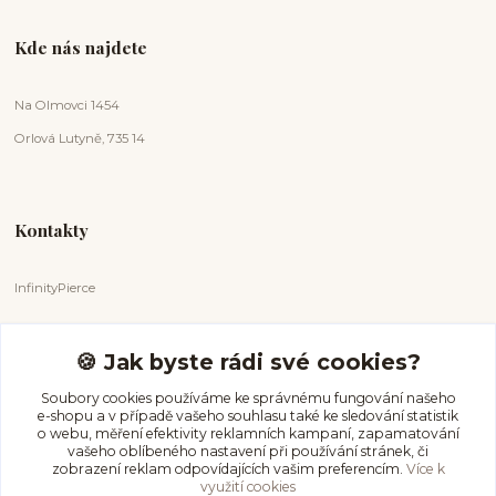
Kde nás najdete
Na Olmovci 1454
Orlová Lutyně, 735 14
Kontakty
InfinityPierce
Markéta Badurová
+420 731 681 038
🍪 Jak byste rádi své cookies?
(Po-Ne, 9-18 hod.)
Soubory cookies používáme ke správnému fungování našeho
e-shopu a v případě vašeho souhlasu také ke sledování statistik
info@infinitypierce.cz
o webu, měření efektivity reklamních kampaní, zapamatování
vašeho oblíbeného nastavení při používání stránek, či
zobrazení reklam odpovídajících vašim preferencím.
Více k
využití cookies