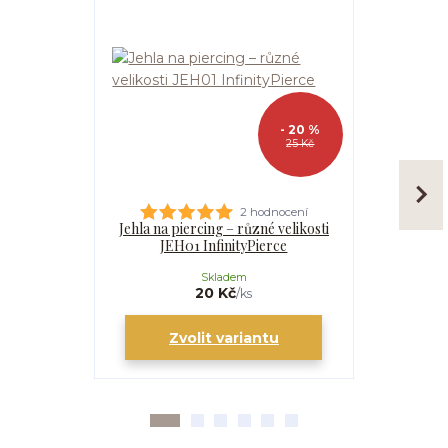
- 20 %
25 Kč
2 hodnocení
Jehla na piercing – různé velikosti
Kanyla
JEH01 InfinityPierce
I
Skladem
20 Kč
/
ks
Zvolit variantu
Zv