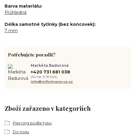
Barva materiálu
Průhledná
Délka samotné tyčinky (bez koncovek)
7 mm
Potřebujete poradit?
Markéta Badurová
+420 731 681 038
(Po-Ne, 9-18 hod.)
info@infinitypierce.cz
Zboží zařazeno v kategoriích
Piercing podle typu
Do nosu