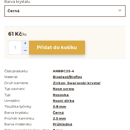
Barva krystalu
61 Kč
/
ks
Přidat do košíku
Číslo produktu:
ANBBC25-4
Materiál:
Bioplast/Bioflex
Druh kamene:
Zirkon, Swarovski krystal
Typ zavírání:
Nose screw
Typ:
Nosovka
Umístění:
Nosní dírka
Tloušťka tyčinky:
0,8 mm
Barva krystalu:
Černá
Průměr kamínku:
2,5 mm
Barva materiálu:
Průhledná