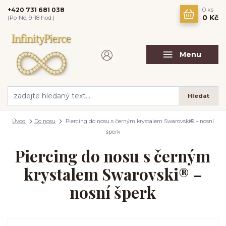
+420 731 681 038
0
ks
0 Kč
(Po-Ne, 9-18 hod.)
Menu
Hledat
Úvod
Do nosu
Piercing do nosu s černým krystalem Swarovski® – nosní
šperk
Piercing do nosu s černým
krystalem Swarovski® –
nosní šperk