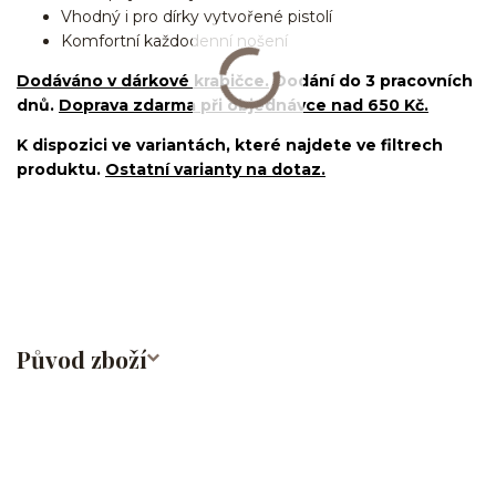
Vhodný i pro dírky vytvořené pistolí
Komfortní každodenní nošení
Dodáváno v dárkové krabičce.
Dodání do 3 pracovních
dnů.
Doprava zdarma při objednávce nad 650 Kč.
K dispozici ve variantách, které najdete ve filtrech
produktu.
Ostatní varianty na dotaz.
nosovka/piercing do nosu/nose stud/nose screw/nose
bone/nostril/septum/bioplast/bioflex
Původ zboží