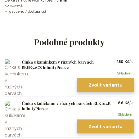
Délka samotné tyčinky (bez
7 mm
koncovek):
Hlídat cenu / dostupnost
Podobné produkty
Činka s kamínkem v různých barvách
150 Kč
/
ks
BBER52CZ InfinityPierce
Skladem
Zvolit variantu
Činka s kuličkami v různých barvách BLK104B
66 Kč
/
ks
InfinityPierce
Skladem
Zvolit variantu