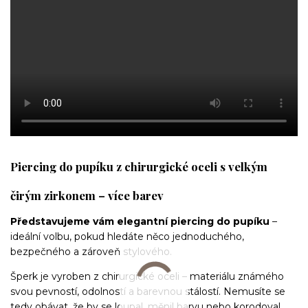
Piercing do pupíku z chirurgické oceli s velkým
čirým zirkonem – více barev
Představujeme vám elegantní piercing do pupíku
–
ideální volbu, pokud hledáte něco jednoduchého,
bezpečného a zároveň stylového.
Šperk je vyroben z chirurgické oceli – materiálu známého
svou pevností, odolností a barevnou stálostí. Nemusíte se
tedy obávat, že by se loupal, měnil barvu nebo korodoval.