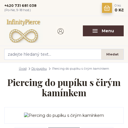
+420 731 681 038
0
ks
0 Kč
(Po-Ne, 9-18 hod.)
Menu
Hledat
Úvod
Do pupíku
Piercing do pupíku s čirým kamínkem
Piercing do pupíku s čirým
kamínkem