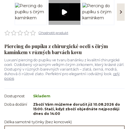
Ohodnotit produkt
Piercing do pupíku z chirurgické oceli s čirým
kamínkem v různých barvách kovu
Luxusní piercing do pupíku ve tvaru banánku z kvalitní chirurgické
oceli. Ozdobený výrazným velkým čirým zirkonem, který krásně září.
Dostupný v různých barevných variantách – zlatá, černá, modrá,
duhová či růžové zlato. Perfektní pro elegantní i odvážný look.
celý
popis
Dostupnost
Skladem
Doba dodání
Zboží Vám můžeme doručit již 10.08.2026 do
15:00. Stačí, když zboží objednáte nejpozději
dnes do 14:00
Délka samotné tyčinky (bez koncovek)