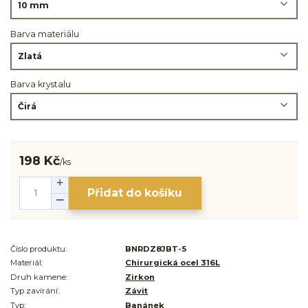
Barva materiálu
Barva krystalu
198 Kč
/
ks
Přidat do košíku
Číslo produktu:
BNRDZ8JBT-5
Materiál:
Chirurgická ocel 316L
Druh kamene:
Zirkon
Typ zavírání:
Závit
Typ:
Banánek