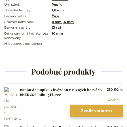
Umístění:
Pupík
Tloušťka tyčinky:
1,6 mm
Barva krystalu:
Čirá
Průměr kamínku:
8 mm , 5 mm
Barva materiálu:
Zlatá
Délka samotné tyčinky (bez
10 mm
koncovek):
Hlídat cenu / dostupnost
Podobné produkty
Banán do pupíku s hvězdou v různých barvách
210 Kč
/
ks
BNERZS6 InfinityPierce
Skladem
Zvolit variantu