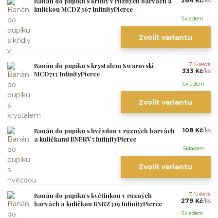
Banán do pupíku s křídly v různých barvách a
264 Kč
/
ks
kuličkou MCDZ367 InfinityPierce
Skladem
Zvolit variantu
Banán do pupíku s krystalem Swarovski
7 % sleva
333 Kč
/
ks
MCD713 InfinityPierce
Skladem
Zvolit variantu
Banán do pupíku s hvězdou v různých barvách
108 Kč
/
ks
a kuličkami BNERV5 InfinityPierce
Skladem
Zvolit variantu
Banán do pupíku s květinkou v různých
7 % sleva
279 Kč
/
ks
barvách a kuličkou BNRZ319 InfinityPierce
Skladem