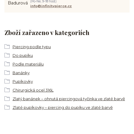
(Po-Ne, 9-18 hod.)
info@infinitypierce.cz
Zboží zařazeno v kategoriích
Piercing podle typu
Do pupíku
Podle materiálu
Banánky
Pupíkovky
Chirurgická ocel 316L
Zlatý banánek – ohnutá piercingová tyčinka ve zlaté barvě
Zlaté pupíkovky – piercing do pupíku ve zlaté barvě