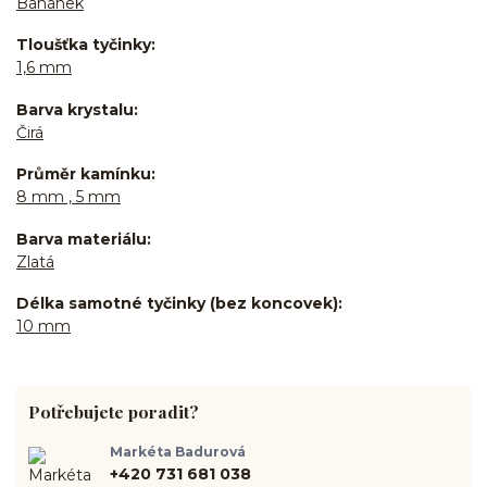
Banánek
Tloušťka tyčinky
1,6 mm
Barva krystalu
Čirá
Průměr kamínku
8 mm , 5 mm
Barva materiálu
Zlatá
Délka samotné tyčinky (bez koncovek)
10 mm
Potřebujete poradit?
Markéta Badurová
+420 731 681 038