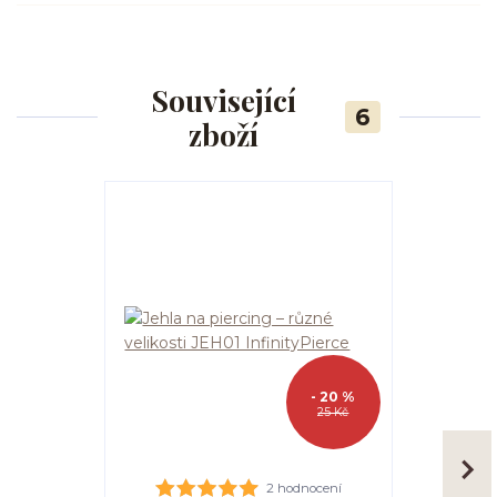
Související
6
zboží
- 20 %
25 Kč
2 hodnocení