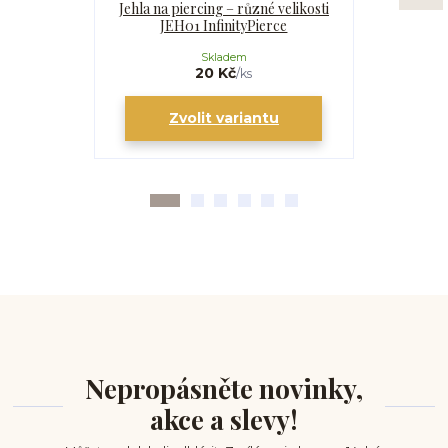
Jehla na piercing – různé velikosti
Kanyla
JEH01 InfinityPierce
I
Skladem
20 Kč
/
ks
Zvolit variantu
Zv
Nepropásněte novinky,
akce a slevy!