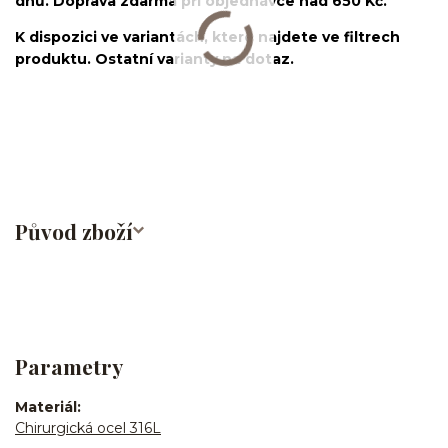
dnů. Doprava zdarma při objednávce nad 650 Kč.
K dispozici ve variantách, které najdete ve filtrech
produktu. Ostatní varianty na dotaz.
nosovka/piercing do nosu/nose stud/nose screw/nose
bone/nostril/septum/chirurgická ocel/316L
Původ zboží
Parametry
Materiál
Chirurgická ocel 316L