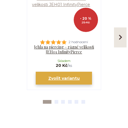
- 20 %
25 Kč
2 hodnocení
Jehla na piercing – různé velikosti
Kanyla
JEH01 InfinityPierce
I
Skladem
20 Kč
/
ks
Zvolit variantu
Zv