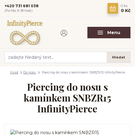
+420 731 681 038
0
ks
0 Kč
(Po-Ne, 9-18 hod.)
Menu
Hledat
Úvod
Do nosu
Piercing do nosu s kamínkem SNBZR15 InfinityPierce
Piercing do nosu s
kamínkem SNBZR15
InfinityPierce