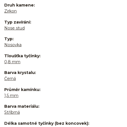
Druh kamene
Zirkon
Typ zavírání
Nose stud
Typ
Nosovka
Tloušťka tyčinky
0,8 mm
Barva krystalu
Černá
Průměr kamínku
1,5 mm
Barva materiálu
Stříbrná
Délka samotné tyčinky (bez koncovek)