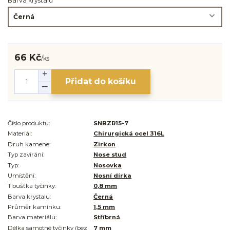
Barva krystalu
66 Kč
/
ks
Přidat do košíku
Číslo produktu:
SNBZR15-7
Materiál:
Chirurgická ocel 316L
Druh kamene:
Zirkon
Typ zavírání:
Nose stud
Typ:
Nosovka
Umístění:
Nosní dírka
Tloušťka tyčinky:
0,8 mm
Barva krystalu:
Černá
Průměr kamínku:
1,5 mm
Barva materiálu:
Stříbrná
Délka samotné tyčinky (bez
7 mm