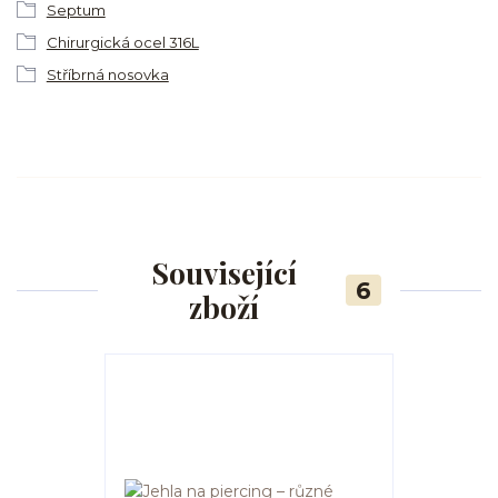
Septum
Chirurgická ocel 316L
Stříbrná nosovka
Související
6
zboží