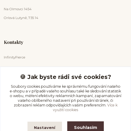
Na Olmovci 1454
Orlová Lutyně, 735 14
Kontakty
InfinityPierce
Markéta Badurová
+420 731 681 038
🍪 Jak byste rádi své cookies?
(Po-Ne, 9-18 hod.)
Soubory cookies používáme ke správnému fungování našeho
e-shopu a v případě vašeho souhlasu také ke sledování statistik
info@infinitypierce.cz
o webu, měření efektivity reklamních kampaní, zapamatování
vašeho oblíbeného nastavení při používání stránek, či
zobrazení reklam odpovídajících vašim preferencím.
Více k
využití cookies
Souhlasím
Nastavení