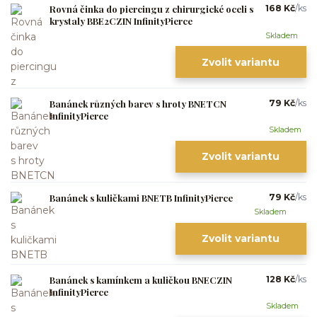
Rovná činka do piercingu z chirurgické oceli s
168 Kč
/
ks
krystaly BBE2CZIN InfinityPierce
Skladem
Zvolit variantu
Banánek různých barev s hroty BNETCN
79 Kč
/
ks
InfinityPierce
Skladem
Zvolit variantu
Banánek s kuličkami BNETB InfinityPierce
79 Kč
/
ks
Skladem
Zvolit variantu
Banánek s kamínkem a kuličkou BNECZIN
128 Kč
/
ks
InfinityPierce
Skladem