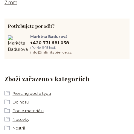
7 mm
Potřebujete poradit?
Markéta Badurová
+420 731 681 038
(Po-Ne, 9-18 hod.)
info@infinitypierce.cz
Zboží zařazeno v kategoriích
Piercing podle typu
Do nosu
Podle materiálu
Nosovky
Nostril