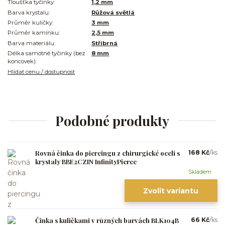
Tloušťka tyčinky:
1,2 mm
Barva krystalu:
Růžová světlá
Průměr kuličky:
3 mm
Průměr kamínku:
2,5 mm
Barva materiálu:
Stříbrná
Délka samotné tyčinky (bez
8 mm
koncovek):
Hlídat cenu / dostupnost
Podobné produkty
Rovná činka do piercingu z chirurgické oceli s
168 Kč
/
ks
krystaly BBE2CZIN InfinityPierce
Skladem
Zvolit variantu
Činka s kuličkami v různých barvách BLK104B
66 Kč
/
ks