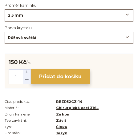
Průměr kamínku
Barva krystalu
150 Kč
/
ks
Přidat do košíku
Číslo produktu:
BBER52CZ-14
Materiál:
Chirurgická ocel 316L
Druh kamene:
Zirkon
Typ zavírání:
Závit
Typ:
Činka
Umístění:
Jazyk