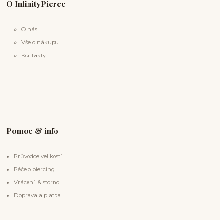
O InfinityPierce
O nás
Vše o nákupu
Kontakty
Pomoc & info
Průvodce velikostí
Péče o piercing
Vrácení & storno
Doprava a platba