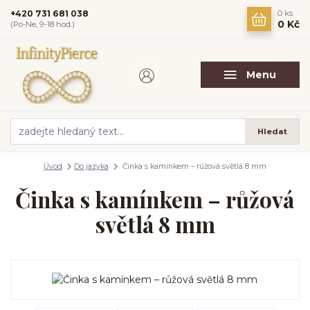
+420 731 681 038
0
ks
0 Kč
(Po-Ne, 9-18 hod.)
Menu
Hledat
Úvod
Do jazyka
Činka s kamínkem – růžová světlá 8 mm
Činka s kamínkem – růžová
světlá 8 mm