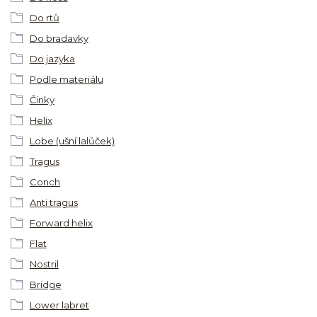
Do rtů
Do bradavky
Do jazyka
Podle materiálu
Činky
Helix
Lobe (ušní lalůček)
Tragus
Conch
Anti tragus
Forward helix
Flat
Nostril
Bridge
Lower labret