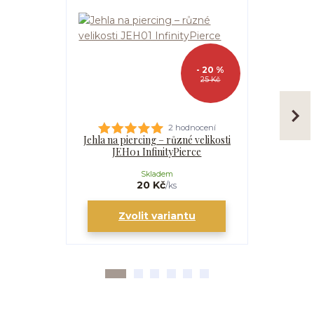
- 20 %
25 Kč
2 hodnocení
Jehla na piercing – různé velikosti
Kanyla
JEH01 InfinityPierce
I
Skladem
20 Kč
/
ks
Zvolit variantu
Zv