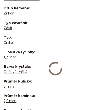
Druh kamene
Zirkon
Typ zavírání
Závit
Typ
Činka
Tloušťka tyčinky
1,2 mm
Barva krystalu
Růžová světlá
Průměr kuličky
3 mm
Průměr kamínku
2,5 mm