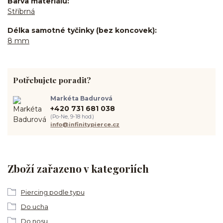
Barva materiálu
Stříbrná
Délka samotné tyčinky (bez koncovek)
8 mm
Potřebujete poradit?
Markéta Badurová
+420 731 681 038
(Po-Ne, 9-18 hod.)
info@infinitypierce.cz
Zboží zařazeno v kategoriích
Piercing podle typu
Do ucha
Do nosu