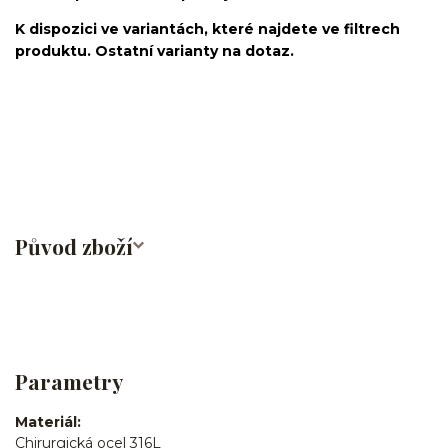
K dispozici ve variantách, které najdete ve filtrech
produktu. Ostatní varianty na dotaz.
činka/piercingová tyčka/barbell/rovná činka/s řetízkem/ocel/chirurgická
ocel/316L/stříbrná/Helix/Tragus/Conch/Do ucha/Do nosu/bridge/Do
bradavky/Do jazyka/Do obočí
Původ zboží
Parametry
Materiál
Chirurgická ocel 316L