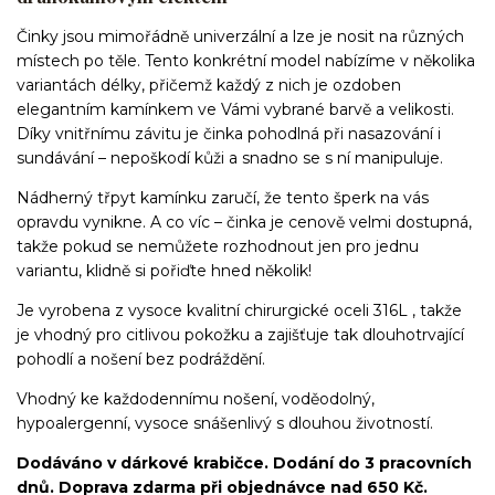
Činky jsou mimořádně univerzální a lze je nosit na různých
místech po těle. Tento konkrétní model nabízíme v několika
variantách délky, přičemž každý z nich je ozdoben
elegantním kamínkem ve Vámi vybrané barvě a velikosti.
Díky vnitřnímu závitu je činka pohodlná při nasazování i
sundávání – nepoškodí kůži a snadno se s ní manipuluje.
Nádherný třpyt kamínku zaručí, že tento šperk na vás
opravdu vynikne. A co víc – činka je cenově velmi dostupná,
takže pokud se nemůžete rozhodnout jen pro jednu
variantu, klidně si pořiďte hned několik!
Je vyrobena z vysoce kvalitní chirurgické oceli 316L , takže
je vhodný pro citlivou pokožku a zajišťuje tak dlouhotrvající
pohodlí a nošení bez podráždění.
Vhodný ke každodennímu nošení, voděodolný,
hypoalergenní, vysoce snášenlivý s dlouhou životností.
Dodáváno v dárkové krabičce. Dodání do 3 pracovních
dnů. Doprava zdarma při objednávce nad 650 Kč.