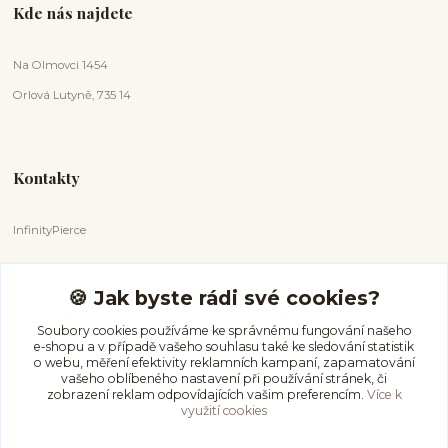
Kde nás najdete
Na Olmovci 1454
Orlová Lutyně, 735 14
Kontakty
InfinityPierce
Markéta Badurová
+420 731 681 038
🍪 Jak byste rádi své cookies?
(Po-Ne, 9-18 hod.)
Soubory cookies používáme ke správnému fungování našeho
e-shopu a v případě vašeho souhlasu také ke sledování statistik
info@infinitypierce.cz
o webu, měření efektivity reklamních kampaní, zapamatování
vašeho oblíbeného nastavení při používání stránek, či
zobrazení reklam odpovídajících vašim preferencím.
Více k
využití cookies