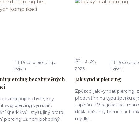
13
04
Péče o piercing a
Péče o pie
hojení
hojení
2026
nit piercing bez zbytečných
Jak vyndat piercing
ací
Způsob, jak vyndat piercing, z
především na typu šperku a 
později přijde chvíle, kdy
zapínání. Před jakoukoli manip
ít svůj piercing vyměnit.
důkladně umyjte ruce antibak
 šperk kvůli stylu, jiný proto,
mýdle...
í piercing už není pohodlný...