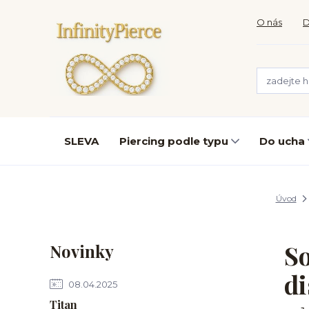
O nás
D
SLEVA
Piercing podle typu
Do ucha
Úvod
So
Novinky
di
08.04.2025
Titan