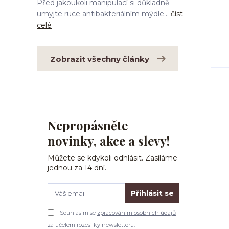
Před jakoukoli manipulací si důkladně
umyjte ruce antibakteriálním mýdle...
číst
celé
Zobrazit všechny články
Nepropásněte
novinky, akce a slevy!
Můžete se kdykoli odhlásit. Zasíláme
jednou za 14 dní.
Přihlásit se
Souhlasím se
zpracováním osobních údajů
za účelem rozesílky newsletteru.