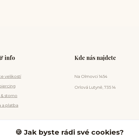
 info
Kde nás najdete
e velikostí
Na Olmovci 1454
piercing
Orlová Lutyně, 735 14
 & storno
 a platba
🍪 Jak byste rádi své cookies?