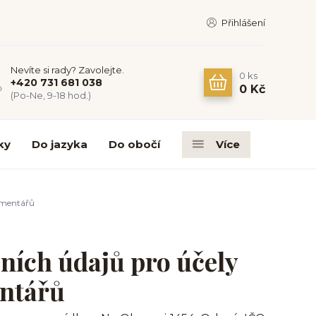
Přihlášení
Nevíte si rady? Zavolejte.
0
ks
+420 731 681 038
0 Kč
(Po-Ne, 9-18 hod.)
ky
Do jazyka
Do obočí
Více
omentářů
ních údajů pro účely
entářů