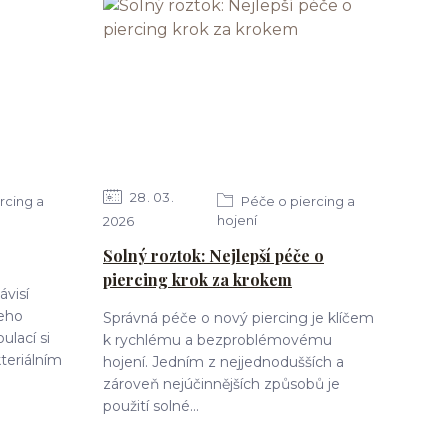
28
03
rcing a
Péče o piercing a
hojení
2026
Solný roztok: Nejlepší péče o
piercing krok za krokem
ávisí
jeho
Správná péče o nový piercing je klíčem
ulací si
k rychlému a bezproblémovému
teriálním
hojení. Jedním z nejjednodušších a
zároveň nejúčinnějších způsobů je
použití solné...