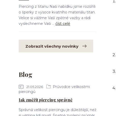
Piercing z titanu Naši nabídku jsme rozšířili
o šperky z vysoce kvatního materiálu titan.
Velice si vážíme Vaší zpětné vazby a rádi
vyslechneme Vaši ...
číst celé
Zobrazit všechny novinky
Blog
Průvodce velikostmi
21.05.2026
piercingů
Jak změřit piercing správně
Správná velikost piercingu je důležitější, než
si většina lidí myslí. Špatně zvolený průměr