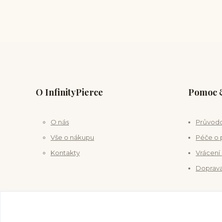
O InfinityPierce
Pomoc &
O nás
Průvodc
Vše o nákupu
Péče o 
Kontakty
Vrácení
Doprava