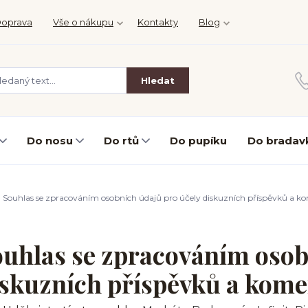
oprava
Vše o nákupu
Kontakty
Blog
Hledat
Do nosu
Do rtů
Do pupíku
Do bradav
Souhlas se zpracováním osobních údajů pro účely diskuzních příspěvků a k
uhlas se zpracováním osob
skuzních příspěvků a kom