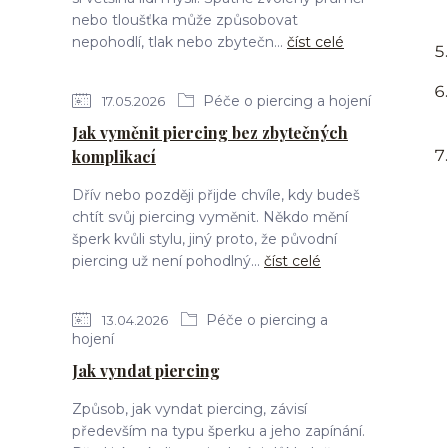
nebo tloušťka může způsobovat
nepohodlí, tlak nebo zbytečn...
číst celé
Péče o piercing a hojení
17.05.2026
Jak vyměnit piercing bez zbytečných
komplikací
Dřív nebo později přijde chvíle, kdy budeš
chtít svůj piercing vyměnit. Někdo mění
šperk kvůli stylu, jiný proto, že původní
piercing už není pohodlný...
číst celé
Péče o piercing a
13.04.2026
hojení
Jak vyndat piercing
Způsob, jak vyndat piercing, závisí
především na typu šperku a jeho zapínání.