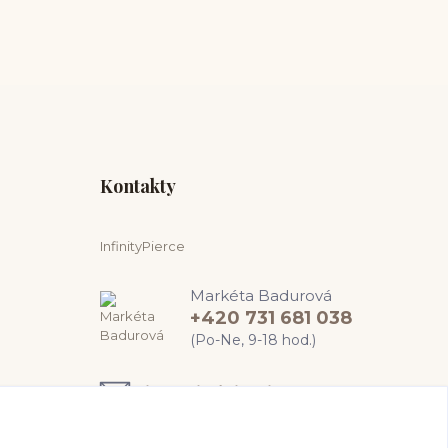
Kontakty
InfinityPierce
Markéta Badurová
+420 731 681 038
(Po-Ne, 9-18 hod.)
info@infinitypierce.cz