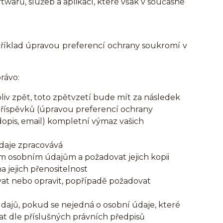
warů, služeb a aplikací, které však v současné
apříklad úpravou preferencí ochrany soukromí v
rávo:
iv zpět, toto zpětvzetí bude mít za následek
příspěvků (úpravou preferencí ochrany
dopis, email) kompletní výmaz vašich
údaje zpracovává
ým osobním údajům a požadovat jejich kopii
jejich přenositelnost
at nebo opravit, popřípadě požadovat
dajů, pokud se nejedná o osobní údaje, které
t dle příslušných právních předpisů