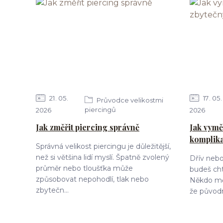
21
05
17
05
Průvodce velikostmi
piercingů
2026
2026
Jak změřit piercing správně
Jak vymě
komplik
Správná velikost piercingu je důležitější,
než si většina lidí myslí. Špatně zvolený
Dřív nebo 
průměr nebo tloušťka může
budeš cht
způsobovat nepohodlí, tlak nebo
Někdo mění
zbytečn...
že původn