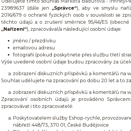
Udělujete tímto souhlas
Markéta Badurová - InfinityPi
23989637 (dále jen
„Správce“
), aby ve smyslu nař
2016/679 o ochraně fyzických osob v souvislosti se 
těchto údajů a o zrušení směrnice 95/46/ES (obecné 
„Nařízení“
), zpracovával/a následující osobní údaje:
jméno / přezdívku
emailovou adresu
fotografii (pokud poskytnete přes službu třetí stra
Výše uvedené osobní údaje budou zpracovány za účel
zobrazení diskuzních příspěvků a komentářů na w
Souhlas udělujete na zpracování po dobu 20 let a to z
zobrazení diskuzních příspěvků a komentářů na w
Zpracování osobních údajů je prováděno Správcem
zpracovávat i tito zpracovatelé:
Poskytovatelem služby Eshop-rychle, provozované 
nábřeží 448/73, 370 01, České Budějovice