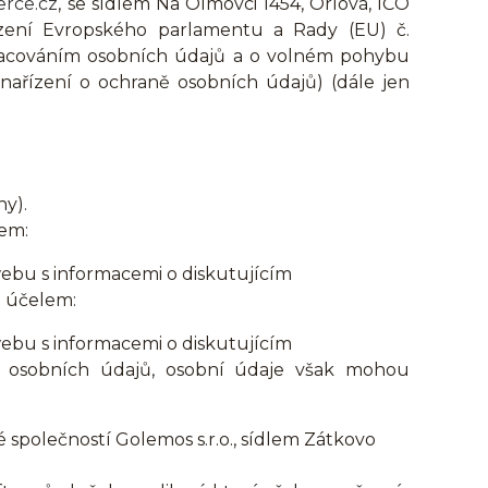
erce.cz
, se sídlem Na Olmovci 1454, Orlová, IČO
ízení Evropského parlamentu a Rady (EU) č.
zpracováním osobních údajů a o volném pohybu
nařízení o ochraně osobních údajů) (dále jen
ny).
em:
ebu s informacemi o diskutujícím
a účelem:
ebu s informacemi o diskutujícím
 osobních údajů, osobní údaje však mohou
společností Golemos s.r.o., sídlem Zátkovo