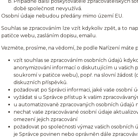
Případně další poskytovatelé zpracovatelských soft
době společnost nevyužívá.
Osobní údaje nebudou předány mimo území EU.
Souhlas se zpracováním lze vzít kdykoliv zpět, a to n
patičce webu, zasláním dopisu, emailu.
Vezměte, prosíme, na vědomí, že podle Nařízení máte p
vzít souhlas se zpracováním osobních údajů kdykol
anonymizování informací o diskutujícím u vašich 
soukromí v patičce webu), popř. na slovní žádost (
diskuzních příspěvků.
požadovat po Správci informaci, jaké vaše osobní 
vyžádat si u Správce přístup k vašim zpracovávan
u automatizovaně zpracovaných osobních údajů na 
nechat vaše zpracovávané osobní údaje aktualizov
omezení jejich zpracování
požadovat po společnosti výmaz vašich osobních ú
je Správce povinen nebo oprávněn dále zpracováva