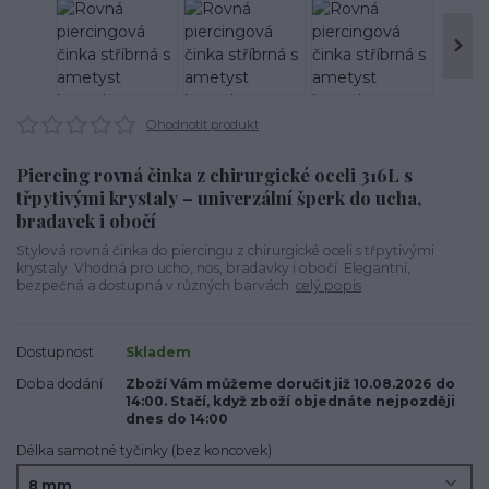
Ohodnotit produkt
Piercing rovná činka z chirurgické oceli 316L s
třpytivými krystaly – univerzální šperk do ucha,
bradavek i obočí
Stylová rovná činka do piercingu z chirurgické oceli s třpytivými
krystaly. Vhodná pro ucho, nos, bradavky i obočí. Elegantní,
bezpečná a dostupná v různých barvách.
celý popis
Dostupnost
Skladem
Doba dodání
Zboží Vám můžeme doručit již 10.08.2026 do
14:00. Stačí, když zboží objednáte nejpozději
dnes do 14:00
Délka samotné tyčinky (bez koncovek)