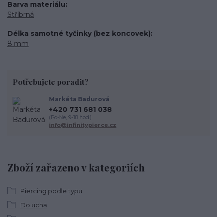
Barva materiálu
Stříbrná
Délka samotné tyčinky (bez koncovek)
8 mm
Potřebujete poradit?
Markéta Badurová
+420 731 681 038
(Po-Ne, 9-18 hod.)
info@infinitypierce.cz
Zboží zařazeno v kategoriích
Piercing podle typu
Do ucha