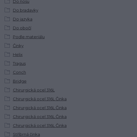
Do nosu
Do bradavky
Do jazyka
Do obočí
Podle materiálu
Činky
Helix
Tragus
Conch
Bridge
Chirurgická ocel 316L
Chirurgická ocel 316L Činka
Chirurgická ocel 316L Činka
Chirurgická ocel 316L Činka
Chirurgická ocel 316L Činka
Stříbrná činka