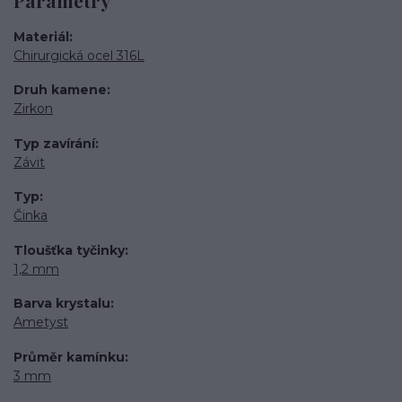
Parametry
Materiál
Chirurgická ocel 316L
Druh kamene
Zirkon
Typ zavírání
Závit
Typ
Činka
Tloušťka tyčinky
1,2 mm
Barva krystalu
Ametyst
Průměr kamínku
3 mm