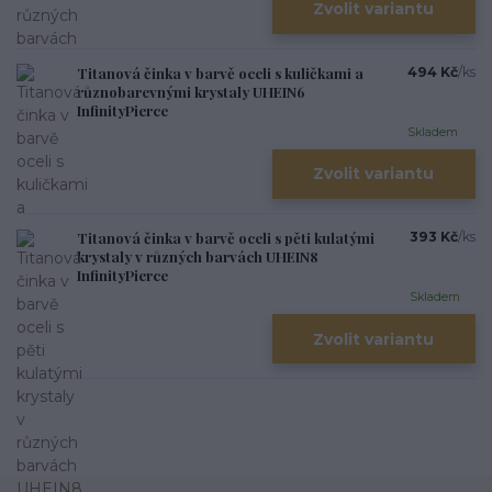
Zvolit variantu
Titanová činka v barvě oceli s kuličkami a
494 Kč
/
ks
různobarevnými krystaly UHEIN6
InfinityPierce
Skladem
Zvolit variantu
Titanová činka v barvě oceli s pěti kulatými
393 Kč
/
ks
krystaly v různých barvách UHEIN8
InfinityPierce
Skladem
Zvolit variantu