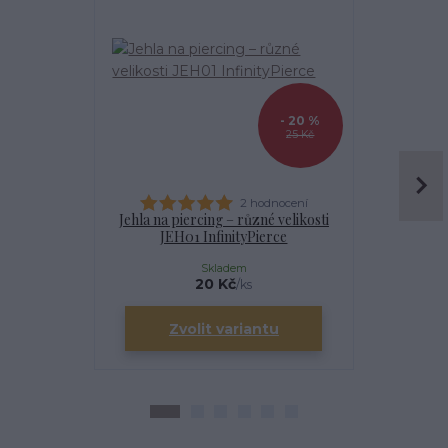
- 20 %
25 Kč
2 hodnocení
Jehla na piercing – různé velikosti
Kanyla
JEH01 InfinityPierce
I
Skladem
20 Kč
/
ks
Zvolit variantu
Zv