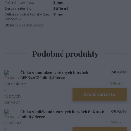
Průměr kamínku:
3 mm
Barva materiálu:
Stříbrná
Délka samotné tyčinky (bez
8 mm
koncovek):
Hlídat cenu / dostupnost
Podobné produkty
Činka s kamínkem v různých barvách
150 Kč
/
ks
BBER52CZ InfinityPierce
Skladem
Zvolit variantu
Činka s kuličkami v různých barvách BLK104B
66 Kč
/
ks
InfinityPierce
Skladem