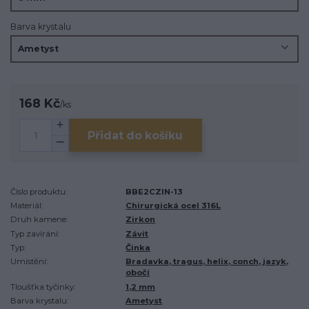
Barva krystalu
168 Kč
/
ks
Přidat do košíku
Číslo produktu:
BBE2CZIN-13
Materiál:
Chirurgická ocel 316L
Druh kamene:
Zirkon
Typ zavírání:
Závit
Typ:
Činka
Umístění:
Bradavka, tragus, helix, conch, jazyk,
obočí
Tloušťka tyčinky:
1,2 mm
Barva krystalu:
Ametyst