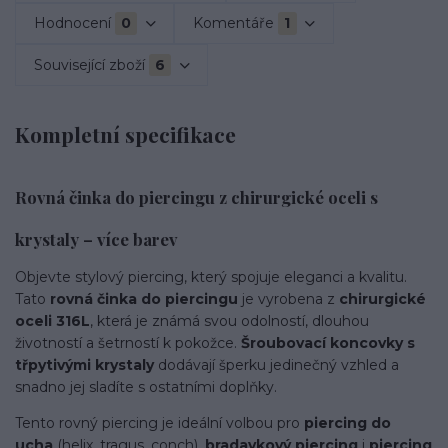
Hodnocení
0
Komentáře
1
Související zboží
6
Kompletní specifikace
Rovná činka do piercingu z chirurgické oceli s
krystaly – více barev
Objevte stylový piercing, který spojuje eleganci a kvalitu.
Tato
rovná činka do piercingu
je vyrobena z
chirurgické
oceli 316L
, která je známá svou odolností, dlouhou
životností a šetrností k pokožce.
Šroubovací koncovky s
třpytivými krystaly
dodávají šperku jedinečný vzhled a
snadno jej sladíte s ostatními doplňky.
Tento rovný piercing je ideální volbou pro
piercing do
ucha
(helix, tragus, conch),
bradavkový piercing
i
piercing