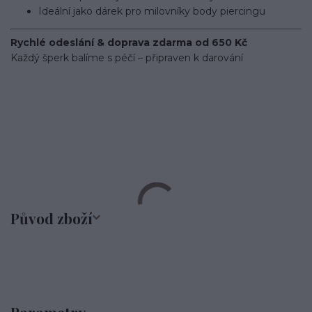
Ideální jako dárek pro milovníky body piercingu
Rychlé odeslání & doprava zdarma od 650 Kč
Každý šperk balíme s péčí – připraven k darování
činka/piercingová tyčka/barbell/rovná činka/s řetízkem/ocel/chirurgická
ocel/316L/stříbrná/Helix/Tragus/Conch/Do ucha/Do nosu/bridge/Do
bradavky/Do jazyka/Do obočí
Původ zboží