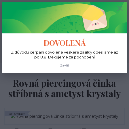
+420 731 681 038
0
ks
0 Kč
(Po-Ne, 9-18 hod.)
Menu
DOVOLENÁ
Z důvodu čerpání dovolené veškeré zásilky odesíláme až
Hledat
po 8.8. Děkujeme za pochopení
Zavřít
Úvod
Do jazyka
Rovná piercingová činka stříbrná s ametyst krystaly
Rovná piercingová činka
stříbrná s ametyst krystaly
TOP produkt