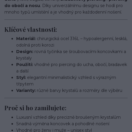
do obočí a nosu
. Díky univerzálnímu designu se hodí pro
mnoho typů umístění a je vhodný pro každodenní nošení.
Klíčové vlastnosti:
Materiál:
chirurgická ocel 316L – hypoalergenní, lesklá,
odolná proti korozi
Design:
rovná tyčinka se šroubovacími koncovkami a
krystaly
Použití:
vhodné pro piercing do ucha, obočí, bradavek
a další
Styl:
elegantní minimalistický vzhled s výrazným
třpytem
Varianty:
různé barvy krystalů a rozměry dle výběru
Proč si ho zamilujete:
Luxusní vzhled díky precizně broušeným krystalům
Snadná výměna koncovek a pohodlné nošení
Vhodné pro ženy i muže – unisex styl