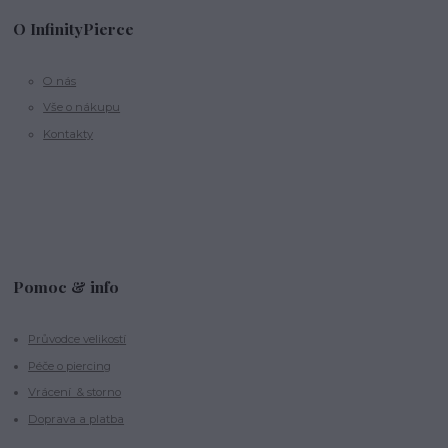
O InfinityPierce
O nás
Vše o nákupu
Kontakty
Pomoc & info
Průvodce velikostí
Péče o piercing
Vrácení & storno
Doprava a platba