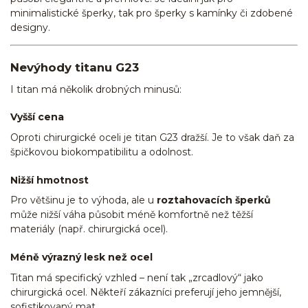
minimalistické šperky, tak pro šperky s kamínky či zdobené
designy.
Nevýhody titanu G23
I titan má několik drobných minusů:
Vyšší cena
Oproti chirurgické oceli je titan G23 dražší. Je to však daň za
špičkovou biokompatibilitu a odolnost.
Nižší hmotnost
Pro většinu je to výhoda, ale u
roztahovacích šperků
může nižší váha působit méně komfortně než těžší
materiály (např. chirurgická ocel).
Méně výrazný lesk než ocel
Titan má specifický vzhled – není tak „zrcadlový“ jako
chirurgická ocel. Někteří zákazníci preferují jeho jemnější,
sofistikovaný mat.