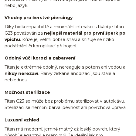
nebo jazyk.
Vhodný pro čerstvé piercingy
Díky biokompatibilitě a minimální interakci s tkání je titan
G23 považován za
nejlepší materiál pro první šperk po
vpichu
. Kůže jej velmi dobře snáší a snižuje se riziko
podráždění či komplikací při hojení.
Odolný vůči korozi a zabarvení
Titan je extrémně odolný, nereaguje s potem ani vodou a
nikdy nerezaví
. Barvy získané anodizací jsou stálé a
neblednou.
Možnost sterilizace
Titan G23 se může bez problému sterilizovat v autoklávu.
Sterilizací se nemění barva, pevnost ani povrchová úprava.
Luxusní vzhled
Titan má moderní, jemně matný až lesklý povrch, který
působí elegantně a prémiově. Je ideální jak pro