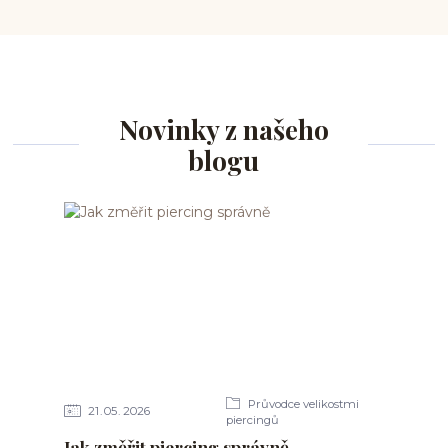
Novinky z našeho
blogu
Průvodce velikostmi
21
05
2026
piercingů
Jak změřit piercing správně