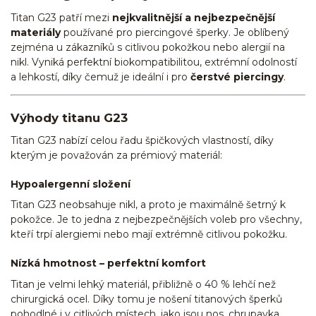
Titan G23 patří mezi
nejkvalitnější a nejbezpečnější
materiály
používané pro piercingové šperky. Je oblíbený
zejména u zákazníků s citlivou pokožkou nebo alergií na
nikl. Vyniká perfektní biokompatibilitou, extrémní odolností
a lehkostí, díky čemuž je ideální i pro
čerstvé piercingy
.
Výhody titanu G23
Titan G23 nabízí celou řadu špičkových vlastností, díky
kterým je považován za prémiový materiál:
Hypoalergenní složení
Titan G23 neobsahuje nikl, a proto je maximálně šetrný k
pokožce. Je to jedna z nejbezpečnějších voleb pro všechny,
kteří trpí alergiemi nebo mají extrémně citlivou pokožku.
Nízká hmotnost – perfektní komfort
Titan je velmi lehký materiál, přibližně o 40 % lehčí než
chirurgická ocel. Díky tomu je nošení titanových šperků
pohodlné i v citlivých místech, jako jsou nos, chrupavka