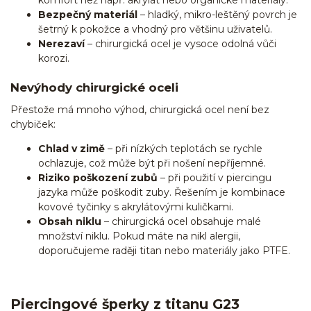
Bezpečný materiál
– hladký, mikro-leštěný povrch je
šetrný k pokožce a vhodný pro většinu uživatelů.
Nerezaví
– chirurgická ocel je vysoce odolná vůči
korozi.
Nevýhody chirurgické oceli
Přestože má mnoho výhod, chirurgická ocel není bez
chybiček:
Chlad v zimě
– při nízkých teplotách se rychle
ochlazuje, což může být při nošení nepříjemné.
Riziko poškození zubů
– při použití v piercingu
jazyka může poškodit zuby. Řešením je kombinace
kovové tyčinky s akrylátovými kuličkami.
Obsah niklu
– chirurgická ocel obsahuje malé
množství niklu. Pokud máte na nikl alergii,
doporučujeme raději titan nebo materiály jako PTFE.
Piercingové šperky z titanu G23