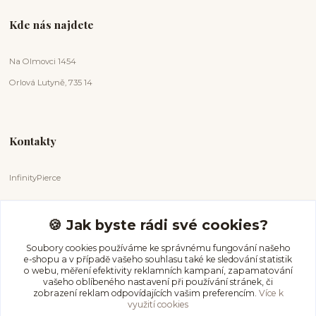
Kde nás najdete
Na Olmovci 1454
Orlová Lutyně, 735 14
Kontakty
InfinityPierce
Markéta Badurová
+420 731 681 038
🍪 Jak byste rádi své cookies?
(Po-Ne, 9-18 hod.)
Soubory cookies používáme ke správnému fungování našeho
e-shopu a v případě vašeho souhlasu také ke sledování statistik
info@infinitypierce.cz
o webu, měření efektivity reklamních kampaní, zapamatování
vašeho oblíbeného nastavení při používání stránek, či
zobrazení reklam odpovídajících vašim preferencím.
Více k
využití cookies