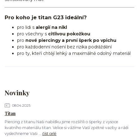
Pro koho je titan G23 ideální?
pro lidi s
alergií na nikl
pro všechny s
citlivou pokožkou
pro
nové piercingy a první šperk po vpichu
pro každodenní nošení bez rizika podráždění
pro ty, kteří chtějí lehký a maximálně odolný materiál
Novinky
08.04.2025
Titan
Piercing z titanu Naši nabídku jsme rozšířili o šperky z vysoce
kvatního materiálu titan. Velice si vážíme Vaší zpětné vazby a rádi
vyslechneme Vaši ...
číst celé