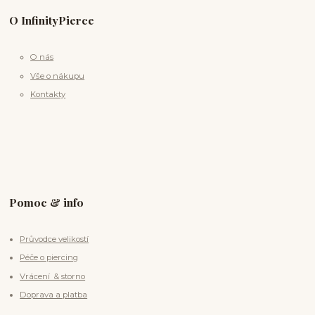
O InfinityPierce
O nás
Vše o nákupu
Kontakty
Pomoc & info
Průvodce velikostí
Péče o piercing
Vrácení & storno
Doprava a platba