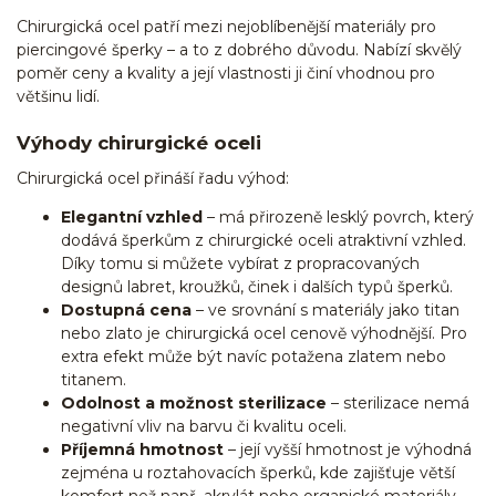
Chirurgická ocel patří mezi nejoblíbenější materiály pro
piercingové šperky – a to z dobrého důvodu. Nabízí skvělý
poměr ceny a kvality a její vlastnosti ji činí vhodnou pro
většinu lidí.
Výhody chirurgické oceli
Chirurgická ocel přináší řadu výhod:
Elegantní vzhled
– má přirozeně lesklý povrch, který
dodává šperkům z chirurgické oceli atraktivní vzhled.
Díky tomu si můžete vybírat z propracovaných
designů labret, kroužků, činek i dalších typů šperků.
Dostupná cena
– ve srovnání s materiály jako titan
nebo zlato je chirurgická ocel cenově výhodnější. Pro
extra efekt může být navíc potažena zlatem nebo
titanem.
Odolnost a možnost sterilizace
– sterilizace nemá
negativní vliv na barvu či kvalitu oceli.
Příjemná hmotnost
– její vyšší hmotnost je výhodná
zejména u roztahovacích šperků, kde zajišťuje větší
komfort než např. akrylát nebo organické materiály.