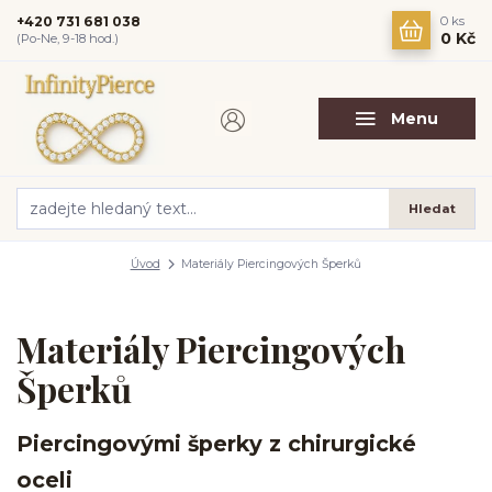
+420 731 681 038
0
ks
0 Kč
(Po-Ne, 9-18 hod.)
Menu
Hledat
Úvod
Materiály Piercingových Šperků
Materiály Piercingových
Šperků
Piercingovými šperky z chirurgické
oceli