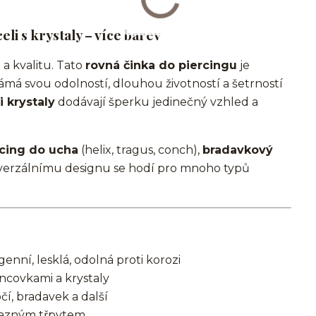
li s krystaly – více barev
 a kvalitu. Tato
rovná činka do piercingu
je
známá svou odolností, dlouhou životností a šetrností
 krystaly
dodávají šperku jedinečný vzhled a
rcing do ucha
(helix, tragus, conch),
bradavkový
iverzálnímu designu se hodí pro mnoho typů
enní, lesklá, odolná proti korozi
ncovkami a krystaly
í, bradavek a další
ýrazným třpytem