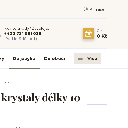
Přihlášení
Nevíte si rady? Zavolejte.
0
ks
+420 731 681 038
0 Kč
(Po-Ne, 9-18 hod.)
ky
Do jazyka
Do obočí
Více
 10 mm
krystaly délky 10