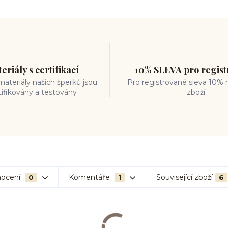
eriály s certifikací
10% SLEVA pro regis
ateriály našich šperků jsou
Pro registrované sleva 10% 
tifikovány a testovány
zboží
ocení
Komentáře
Související zboží
0
1
6