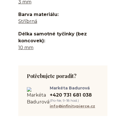
3 mm
Barva materiálu
Stříbrná
Délka samotné tyčinky (bez
koncovek)
10 mm
Potřebujete poradit?
Markéta Badurová
+420 731 681 038
(Po-Ne, 9-18 hod.)
info@infinitypierce.cz