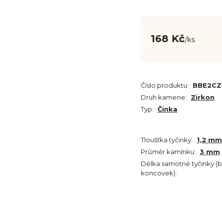
168 Kč
/
ks
Číslo produktu:
BBE2CZ
Druh kamene:
Zirkon
Typ:
Činka
Tloušťka tyčinky:
1,2 mm
Průměr kamínku:
3 mm
Délka samotné tyčinky (
koncovek):