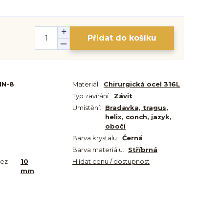
Přidat do košíku
IN-8
Materiál:
Chirurgická ocel 316L
Typ zavírání:
Závit
Umístění:
Bradavka, tragus,
helix, conch, jazyk,
obočí
Barva krystalu:
Černá
Barva materiálu:
Stříbrná
bez
10
Hlídat cenu / dostupnost
mm