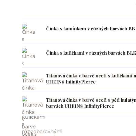
Činka s kamínkem v různých barvách BB
Činka s kuličkami v různých barvách BLK
Titanová činka v barvě oceli s kuličkami
UHEIN6 InfinityPierce
Titanová činka v barvě oceli s pěti kulatý
barvách UHEIN8 InfinityPierce