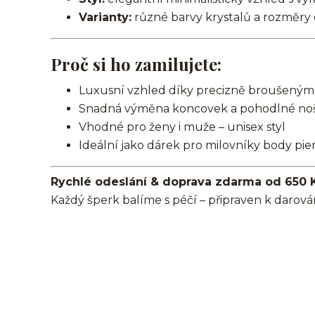
Varianty:
různé barvy krystalů a rozměry
Proč si ho zamilujete:
Luxusní vzhled díky precizně broušeným
Snadná výměna koncovek a pohodlné no
Vhodné pro ženy i muže – unisex styl
Ideální jako dárek pro milovníky body pie
Rychlé odeslání & doprava zdarma od 650 
Každý šperk balíme s péčí – připraven k darová
činka/piercingová tyčka/barbell/rovná činka/s řetízkem/oc
nosu/bridge/Do bradavky/Do jazyka/Do obočí