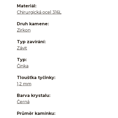
Materiál
Chirurgická ocel 316L
Druh kamene
Zirkon
Typ zavírání
Závit
Typ
Činka
Tloušťka tyčinky
1,2 mm
Barva krystalu
Černá
Průměr kamínku