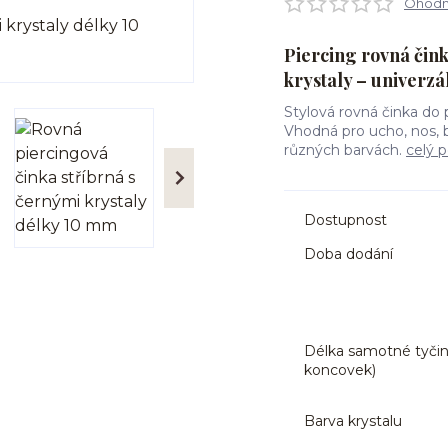
Ohodno
Piercing rovná čink
krystaly – univerzá
Stylová rovná činka do p
Vhodná pro ucho, nos, 
různých barvách.
celý p
Dostupnost
Doba dodání
Délka samotné tyčin
koncovek)
Barva krystalu