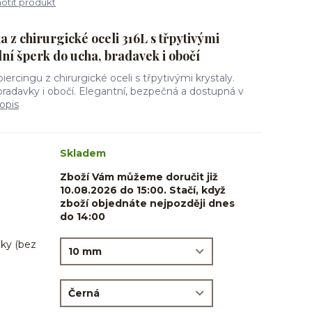
tit produkt
a z chirurgické oceli 316L s třpytivými
lní šperk do ucha, bradavek i obočí
iercingu z chirurgické oceli s třpytivými krystaly.
bradavky i obočí. Elegantní, bezpečná a dostupná v
opis
Skladem
Zboží Vám můžeme doručit již
10.08.2026 do 15:00. Stačí, když
zboží objednáte nejpozději dnes
do 14:00
ky (bez