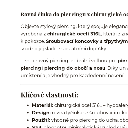
Rovná činka do piercingu z chirurgické oce
Objevte stylový piercing, který spojuje eleganci
vyrobena z
chirurgické oceli 316L
, která je 
k pokožce.
Šroubovací koncovky s třpytivými
snadno jej sladíte s ostatními doplňky.
Tento rovný piercing je ideální volbou pro
pie
piercing
i
piercing do obočí a nosu
. Díky un
umístění a je vhodný pro každodenní nošení.
Klíčové vlastnosti:
Materiál:
chirurgická ocel 316L – hypoalerg
Design:
rovná tyčinka se šroubovacími ko
Použití:
vhodné pro piercing do ucha, oboč
Styl:
elegantní minimalistický vzhled s v