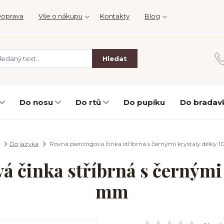
oprava
Vše o nákupu
Kontakty
Blog
Hledat
Do nosu
Do rtů
Do pupíku
Do bradav
Do jazyka
Rovná piercingová činka stříbrná s černými krystaly délky
á činka stříbrná s černými 
mm