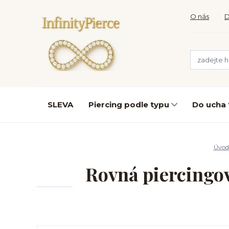
O nás
D
SLEVA
Piercing podle typu
Do ucha
Úvod
Rovná piercingov