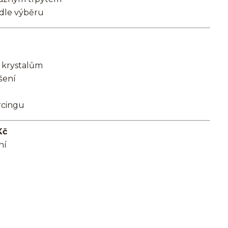
 dle výběru
 krystalům
šení
rcingu
Kč
ní
el/chirurgická ocel/316L/stříbrná/Helix/Tragus/Conch/Do ucha/Do