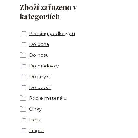
Zboží zařazeno v
kategoriích
Piercing podle typu
Do ucha
Do nosu
Do bradavky
Do jazyka
Do obočí
Podle materiálu
Činky
Helix
Tragus