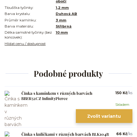
obočí
Tloušťka tyčinky:
1,2 mm
Barva krystalu:
Duhová AB
Průměr kamínku:
3 mm
Barva materiálu:
Stříbrná
Délka samotné tyčinky (bez
10 mm
koncovek):
Hlídat cenu / dostupnost
Podobné produkty
Činka s kamínkem v různých barvách
150 Kč
/
ks
BBER52CZ InfinityPierce
Skladem
Zvolit variantu
Činka s kuličkami v různých barvách BLK104B
66 Kč
/
ks