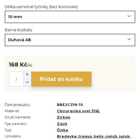
Délka samotné tyčinky (bez koncovek)
Barva krystalu
168 Kč
/
ks
Přidat do košíku
Číslo produktu:
BBE2CZIN-10
Materiál:
Chirurgická ocel 316L
Druh kamene:
Zirkon
Typ zavírání:
Závit
Typ:
Činka
Umístění:
Bradavka, tragus, helix, conch, jazyk,