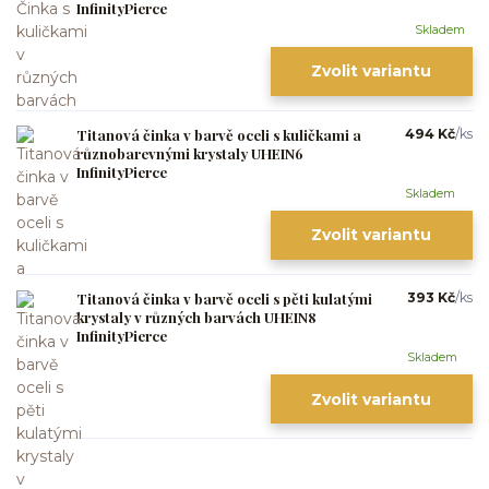
InfinityPierce
Skladem
Zvolit variantu
Titanová činka v barvě oceli s kuličkami a
494 Kč
/
ks
různobarevnými krystaly UHEIN6
InfinityPierce
Skladem
Zvolit variantu
Titanová činka v barvě oceli s pěti kulatými
393 Kč
/
ks
krystaly v různých barvách UHEIN8
InfinityPierce
Skladem
Zvolit variantu