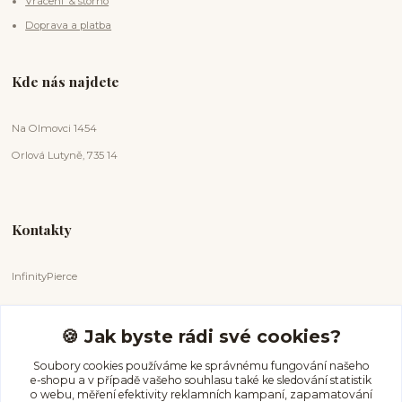
Vrácení & storno
Doprava a platba
Kde nás najdete
Na Olmovci 1454
Orlová Lutyně, 735 14
Kontakty
InfinityPierce
Markéta Badurová
+420 731 681 038
🍪 Jak byste rádi své cookies?
(Po-Ne, 9-18 hod.)
Soubory cookies používáme ke správnému fungování našeho
e-shopu a v případě vašeho souhlasu také ke sledování statistik
info@infinitypierce.cz
o webu, měření efektivity reklamních kampaní, zapamatování