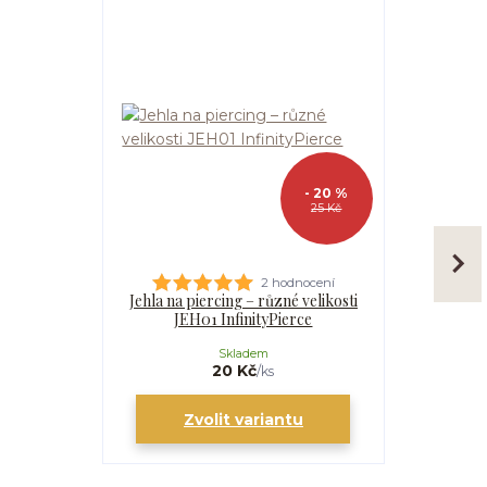
- 20 %
25 Kč
2 hodnocení
Jehla na piercing – různé velikosti
Kanyla
JEH01 InfinityPierce
I
Skladem
20 Kč
/
ks
Zvolit variantu
Zv