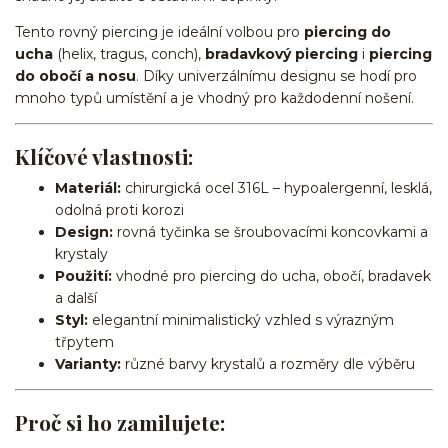
Tento rovný piercing je ideální volbou pro
piercing do
ucha
(helix, tragus, conch),
bradavkový piercing
i
piercing
do obočí a nosu
. Díky univerzálnímu designu se hodí pro
mnoho typů umístění a je vhodný pro každodenní nošení.
Klíčové vlastnosti:
Materiál:
chirurgická ocel 316L – hypoalergenní, lesklá,
odolná proti korozi
Design:
rovná tyčinka se šroubovacími koncovkami a
krystaly
Použití:
vhodné pro piercing do ucha, obočí, bradavek
a další
Styl:
elegantní minimalistický vzhled s výrazným
třpytem
Varianty:
různé barvy krystalů a rozměry dle výběru
Proč si ho zamilujete: