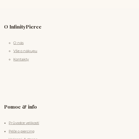
O InfinityPierce
O nás
Vše o nákupu
Kontakty
Pomoc & info
Průvodce velikostí
Péče o piercing