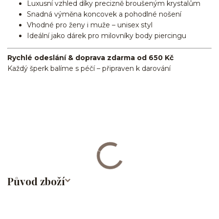
Luxusní vzhled díky precizně broušeným krystalům
Snadná výměna koncovek a pohodlné nošení
Vhodné pro ženy i muže – unisex styl
Ideální jako dárek pro milovníky body piercingu
Rychlé odeslání & doprava zdarma od 650 Kč
Každý šperk balíme s péčí – připraven k darování
činka/piercingová tyčka/barbell/rovná činka/s řetízkem/ocel/chirurgická
ocel/316L/stříbrná/Helix/Tragus/Conch/Do ucha/Do nosu/bridge/Do
bradavky/Do jazyka/Do obočí
Původ zboží