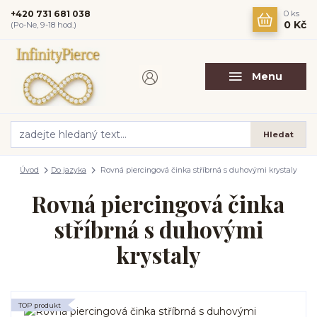
+420 731 681 038
0
ks
0 Kč
(Po-Ne, 9-18 hod.)
Menu
Hledat
Úvod
Do jazyka
Rovná piercingová činka stříbrná s duhovými krystaly
Rovná piercingová činka
stříbrná s duhovými
krystaly
TOP produkt