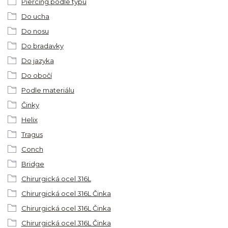
Piercing podle typu
Do ucha
Do nosu
Do bradavky
Do jazyka
Do obočí
Podle materiálu
Činky
Helix
Tragus
Conch
Bridge
Chirurgická ocel 316L
Chirurgická ocel 316L Činka
Chirurgická ocel 316L Činka
Chirurgická ocel 316L Činka