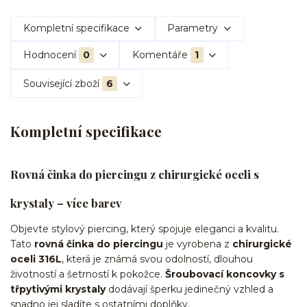
Kompletní specifikace
Parametry
Hodnocení
0
Komentáře
1
Související zboží
6
Kompletní specifikace
Rovná činka do piercingu z chirurgické oceli s
krystaly – více barev
Objevte stylový piercing, který spojuje eleganci a kvalitu.
Tato
rovná činka do piercingu
je vyrobena z
chirurgické
oceli 316L
, která je známá svou odolností, dlouhou
životností a šetrností k pokožce.
Šroubovací koncovky s
třpytivými krystaly
dodávají šperku jedinečný vzhled a
snadno jej sladíte s ostatními doplňky.