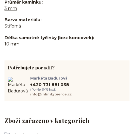
Průměr kamínku
3 mm
Barva materiálu
Stříbrná
Délka samotné tyčinky (bez koncovek)
10 mm
Potřebujete poradit?
Markéta Badurová
+420 731 681 038
(Po-Ne, 9-18 hod.)
info@infinitypierce.cz
Zboží zařazeno v kategoriích