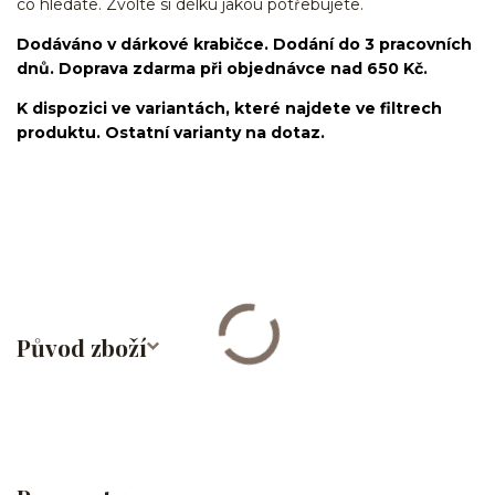
co hledáte. Zvolte si délku jakou potřebujete.
Dodáváno v dárkové krabičce. Dodání do 3 pracovních
dnů. Doprava zdarma při objednávce nad 650 Kč.
K dispozici ve variantách, které najdete ve filtrech
produktu. Ostatní varianty na dotaz.
industrial/činka/piercingová tyčka/barbell/rovná činka/s
řetízkem/ocel/chirurgická ocel/316L/stříbrná/Helix/Tragus/Conch/Do
ucha/Do nosu/bridge/Do bradavky/Do jazyka/Do obočí
Původ zboží