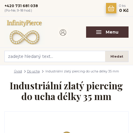
+420 731 681 038
0
ks
0 Kč
(Po-Ne, 9-18 hod.)
Menu
Hledat
Úvod
Do ucha
Industriální zlatý piercing do ucha délky 35 mm
Industriální zlatý piercing
do ucha délky 35 mm