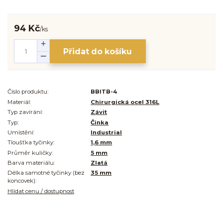
94 Kč
/
ks
Přidat do košíku
Číslo produktu:
BBITB-4
Materiál:
Chirurgická ocel 316L
Typ zavírání:
Závit
Typ:
Činka
Umístění:
Industrial
Tloušťka tyčinky:
1,6 mm
Průměr kuličky:
5 mm
Barva materiálu:
Zlatá
Délka samotné tyčinky (bez
35 mm
koncovek):
Hlídat cenu / dostupnost