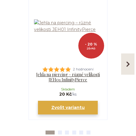
- 20 %
25 Kč
2 hodnocení
Jehla na piercing – různé velikosti
Kanyla
JEH01 InfinityPierce
I
Skladem
20 Kč
/
ks
Zvolit variantu
Zv