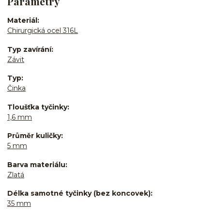
Parametry
Materiál
Chirurgická ocel 316L
Typ zavírání
Závit
Typ
Činka
Tloušťka tyčinky
1,6 mm
Průměr kuličky
5 mm
Barva materiálu
Zlatá
Délka samotné tyčinky (bez koncovek)
35 mm