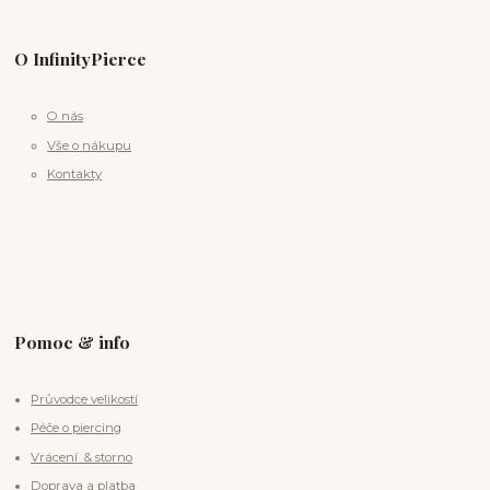
O InfinityPierce
O nás
Vše o nákupu
Kontakty
Pomoc & info
Průvodce velikostí
Péče o piercing
Vrácení & storno
Doprava a platba