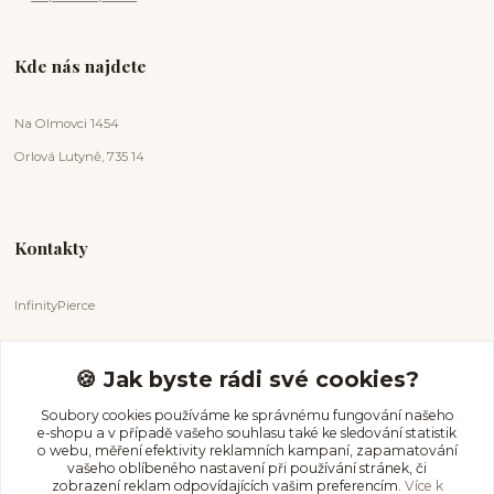
Kde nás najdete
Na Olmovci 1454
Orlová Lutyně, 735 14
Kontakty
InfinityPierce
Markéta Badurová
+420 731 681 038
🍪 Jak byste rádi své cookies?
(Po-Ne, 9-18 hod.)
Soubory cookies používáme ke správnému fungování našeho
e-shopu a v případě vašeho souhlasu také ke sledování statistik
info@infinitypierce.cz
o webu, měření efektivity reklamních kampaní, zapamatování
vašeho oblíbeného nastavení při používání stránek, či
zobrazení reklam odpovídajících vašim preferencím.
Více k