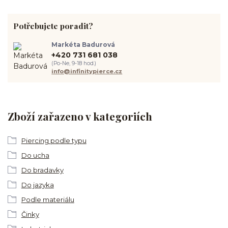
Potřebujete poradit?
Markéta Badurová
+420 731 681 038
(Po-Ne, 9-18 hod.)
info@infinitypierce.cz
Zboží zařazeno v kategoriích
Piercing podle typu
Do ucha
Do bradavky
Do jazyka
Podle materiálu
Činky