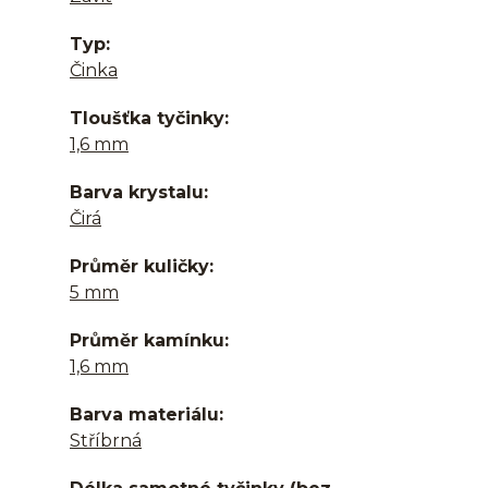
Typ
Činka
Tloušťka tyčinky
1,6 mm
Barva krystalu
Čirá
Průměr kuličky
5 mm
Průměr kamínku
1,6 mm
Barva materiálu
Stříbrná