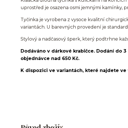
Klasická dlouhá tyčinka s kuličkami na koncíc
uprostřed je osazena osmi jemnými kamínky, pre
Tyčinka je vyrobena z vysoce kvalitní chirurgic
variantách. U barevných provedení je standard
Stylový a nadčasový šperk, který podtrhne každ
Dodáváno v dárkové krabičce. Dodání do 3
objednávce nad 650 Kč.
K dispozici ve variantách, které najdete ve 
industrial/činka/piercingová tyčka/barbell/rovná činka/s ře
ucha/Do nosu/bridge/Do bradavky/Do jazyka/Do obočí
Původ zboží