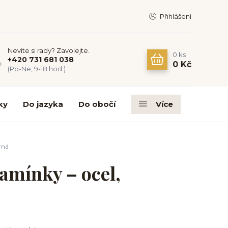
Přihlášení
Nevíte si rady? Zavolejte.
0
ks
+420 731 681 038
0 Kč
(Po-Ne, 9-18 hod.)
ky
Do jazyka
Do obočí
Více
rná
kamínky – ocel,