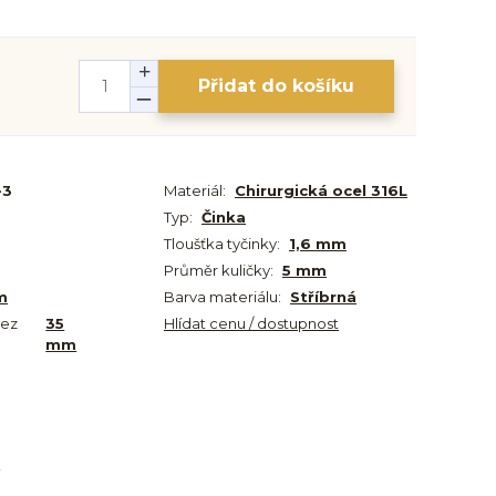
Přidat do košíku
-3
Materiál:
Chirurgická ocel 316L
Typ:
Činka
Tloušťka tyčinky:
1,6 mm
Průměr kuličky:
5 mm
m
Barva materiálu:
Stříbrná
bez
35
Hlídat cenu / dostupnost
mm