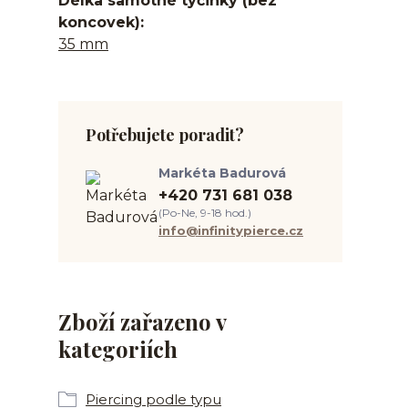
Délka samotné tyčinky (bez
koncovek)
35 mm
Potřebujete poradit?
Markéta Badurová
+420 731 681 038
(Po-Ne, 9-18 hod.)
info@infinitypierce.cz
Zboží zařazeno v
kategoriích
Piercing podle typu