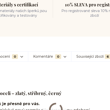
eriály s certifikací
10% SLEVA pro regis
ateriály našich šperků jsou
Pro registrované sleva 10% 
tifikovány a testovány
zboží
ocení
Komentáře
Související zboží
0
0
6
celi – zlatý, stříbrný, černý
k je přesně pro vás.