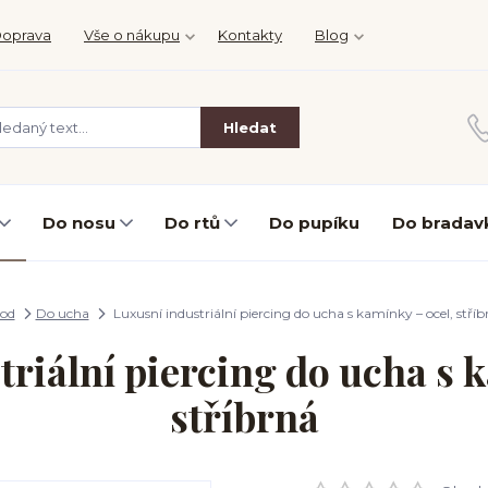
oprava
Vše o nákupu
Kontakty
Blog
Hledat
Do nosu
Do rtů
Do pupíku
Do bradav
od
Do ucha
Luxusní industriální piercing do ucha s kamínky – ocel, stříb
riální piercing do ucha s 
stříbrná