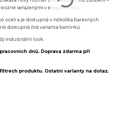
h získává nový rozměr díky detailnímu zdobení –
cizně seřazenými v elegantní linii.
ké oceli a je dostupná v několika barevných
ně dostupná čirá varianta kamínků.
ý industriální look.
 pracovních dnů. Doprava zdarma při
filtrech produktu. Ostatní varianty na dotaz.
tízkem/ocel/chirurgická ocel/316L/stříbrná/Helix/Tragus/Conch/Do