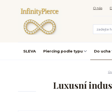
O nás
D
SLEVA
Piercing podle typu
Do ucha
Úv
Luxusní indust