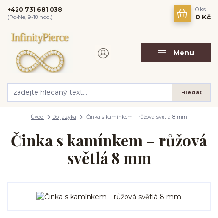
+420 731 681 038
0
ks
0 Kč
(Po-Ne, 9-18 hod.)
Menu
Hledat
Úvod
Do jazyka
Činka s kamínkem – růžová světlá 8 mm
Činka s kamínkem – růžová
světlá 8 mm