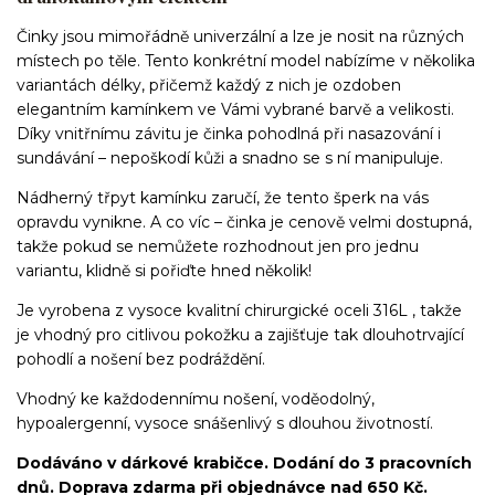
Činky jsou mimořádně univerzální a lze je nosit na různých
místech po těle. Tento konkrétní model nabízíme v několika
variantách délky, přičemž každý z nich je ozdoben
elegantním kamínkem ve Vámi vybrané barvě a velikosti.
Díky vnitřnímu závitu je činka pohodlná při nasazování i
sundávání – nepoškodí kůži a snadno se s ní manipuluje.
Nádherný třpyt kamínku zaručí, že tento šperk na vás
opravdu vynikne. A co víc – činka je cenově velmi dostupná,
takže pokud se nemůžete rozhodnout jen pro jednu
variantu, klidně si pořiďte hned několik!
Je vyrobena z vysoce kvalitní chirurgické oceli 316L , takže
je vhodný pro citlivou pokožku a zajišťuje tak dlouhotrvající
pohodlí a nošení bez podráždění.
Vhodný ke každodennímu nošení, voděodolný,
hypoalergenní, vysoce snášenlivý s dlouhou životností.
Dodáváno v dárkové krabičce. Dodání do 3 pracovních
dnů. Doprava zdarma při objednávce nad 650 Kč.