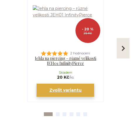
- 20 %
25 Kč
2 hodnocení
Jehla na piercing – různé velikosti
Kanyla
JEH01 InfinityPierce
I
Skladem
20 Kč
/
ks
Zvolit variantu
Zv