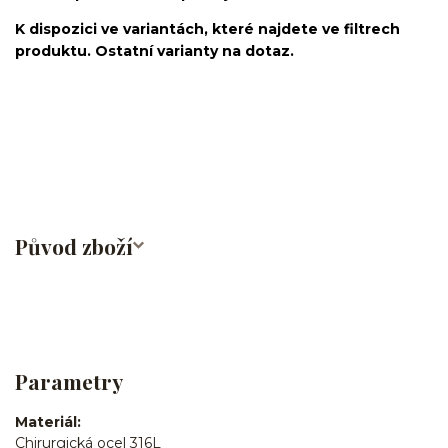
K dispozici ve variantách, které najdete ve filtrech
produktu. Ostatní varianty na dotaz.
činka/piercingová tyčka/barbell/rovná činka/s řetízkem/ocel/chirurgická
ocel/316L/stříbrná/Helix/Tragus/Conch/Do ucha/Do nosu/bridge/Do
bradavky/Do jazyka/Do obočí
Původ zboží
Parametry
Materiál
Chirurgická ocel 316L