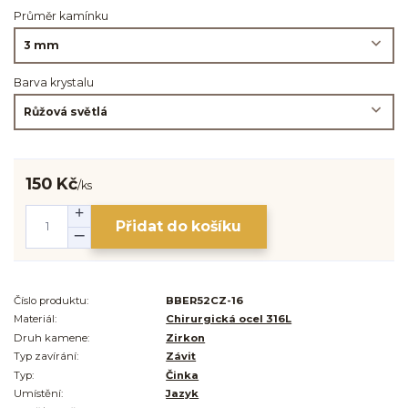
Průměr kamínku
Barva krystalu
150 Kč
/
ks
Přidat do košíku
Číslo produktu:
BBER52CZ-16
Materiál:
Chirurgická ocel 316L
Druh kamene:
Zirkon
Typ zavírání:
Závit
Typ:
Činka
Umístění:
Jazyk