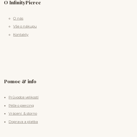
O InfinityPierce
O nás
Vše o nákupu
Kontakty
Pomoc & info
Průvodce velikostí
Péče o piercing
Vrácení & storno
Doprava a platba