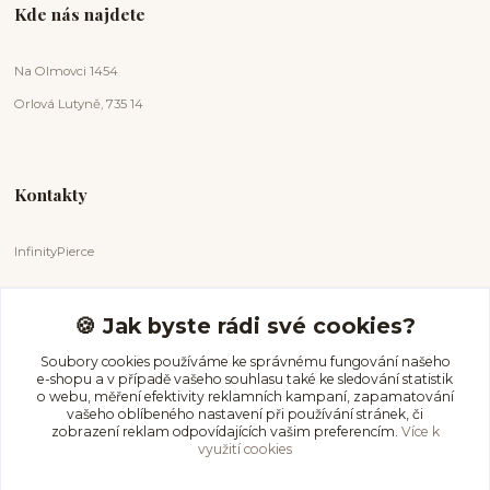
Kde nás najdete
Na Olmovci 1454
Orlová Lutyně, 735 14
Kontakty
InfinityPierce
Markéta Badurová
+420 731 681 038
🍪 Jak byste rádi své cookies?
(Po-Ne, 9-18 hod.)
Soubory cookies používáme ke správnému fungování našeho
e-shopu a v případě vašeho souhlasu také ke sledování statistik
info@infinitypierce.cz
o webu, měření efektivity reklamních kampaní, zapamatování
vašeho oblíbeného nastavení při používání stránek, či
zobrazení reklam odpovídajících vašim preferencím.
Více k
využití cookies