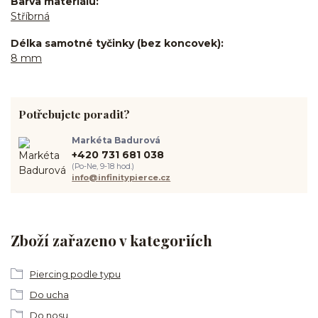
Barva materiálu
Stříbrná
Délka samotné tyčinky (bez koncovek)
8 mm
Potřebujete poradit?
Markéta Badurová
+420 731 681 038
(Po-Ne, 9-18 hod.)
info@infinitypierce.cz
Zboží zařazeno v kategoriích
Piercing podle typu
Do ucha
Do nosu