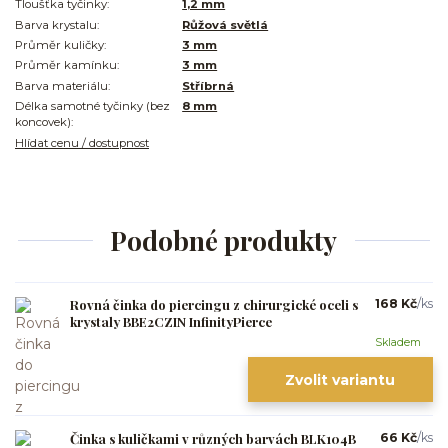
Tloušťka tyčinky:
1,2 mm
Barva krystalu:
Růžová světlá
Průměr kuličky:
3 mm
Průměr kamínku:
3 mm
Barva materiálu:
Stříbrná
Délka samotné tyčinky (bez
8 mm
koncovek):
Hlídat cenu / dostupnost
Podobné produkty
Rovná činka do piercingu z chirurgické oceli s
168 Kč
/
ks
krystaly BBE2CZIN InfinityPierce
Skladem
Zvolit variantu
Činka s kuličkami v různých barvách BLK104B
66 Kč
/
ks