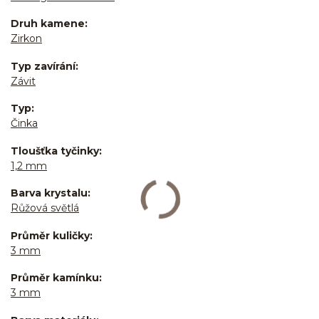
Druh kamene
Zirkon
Typ zavírání
Závit
Typ
Činka
Tloušťka tyčinky
1,2 mm
Barva krystalu
Růžová světlá
Průměr kuličky
3 mm
Průměr kamínku
3 mm