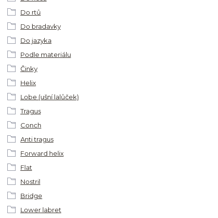
Do rtů
Do bradavky
Do jazyka
Podle materiálu
Činky
Helix
Lobe (ušní lalůček)
Tragus
Conch
Anti tragus
Forward helix
Flat
Nostril
Bridge
Lower labret